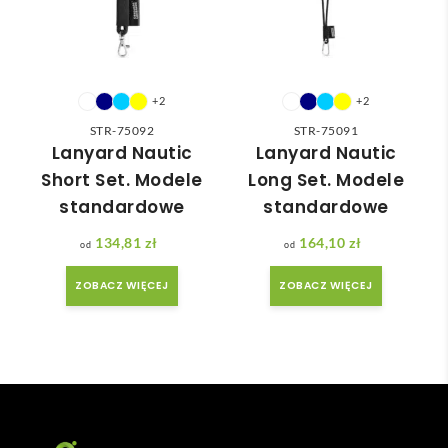
nią 
ówie
do 
nia 
nasz
moż
ych 
e nie 
potr
dotr
+2
+2
zeb. 
zeć ( 
STR-75092
STR-75091
Czas 
bo 
Lanyard Nautic
Lanyard Nautic
reali
bard
Short Set. Modele
Long Set. Modele
zacji 
zo 
standardowe
standardowe
był 
późn
krót
o 
134,81
zł
164,10
zł
szy 
zam
ZOBACZ WIĘCEJ
ZOBACZ WIĘCEJ
niż 
ówił
zakł
am ) 
adan
ale 
y.
wszy
stko 
się 
udal