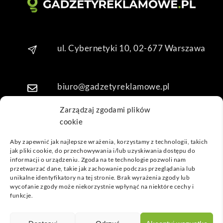
o. 
Dzię
kuję 
za 
ul. Cybernetyki 10, 02-677 Warszawa
obsł
ugę 
pani 
biuro@gadzetyreklamowe.pl
Mari
i T. 
Zarządzaj zgodami plików
Będę 
cookie
Telefon: +48 7 333 888 38
wrac
ać po 
Aby zapewnić jak najlepsze wrażenia, korzystamy z technologii, takich
kolej
jak pliki cookie, do przechowywania i/lub uzyskiwania dostępu do
Telefon: +48 7 333 888 48
informacji o urządzeniu. Zgoda na te technologie pozwoli nam
ne 
przetwarzać dane, takie jak zachowanie podczas przeglądania lub
prod
unikalne identyfikatory na tej stronie. Brak wyrażenia zgody lub
ukty
POPULARNE GADŻETY
wycofanie zgody może niekorzystnie wpłynąć na niektóre cechy i
funkcje.
NASZE LOKALIZACJE
GADŻETYREKLAMOWE.PL