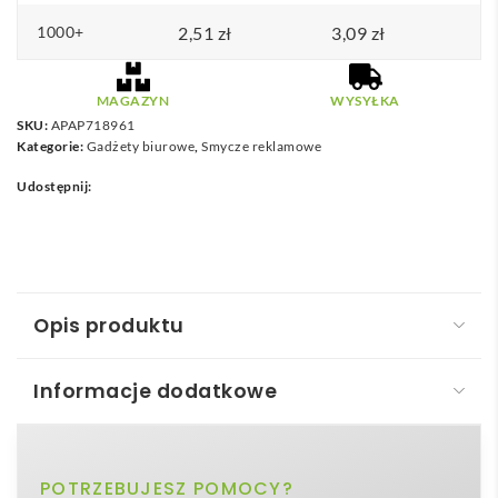
1000+
2,51
zł
3,09
zł
MAGAZYN
WYSYŁKA
SKU:
APAP718961
Kategorie:
Gadżety biurowe
,
Smycze reklamowe
Udostępnij:
Opis produktu
Informacje dodatkowe
Subyard 15 B RPET - personalizowana smycz
sublimacyjna
biały
POTRZEBUJESZ POMOCY?
Kolor
Subyard 15 B RPET – personalizowana smycz