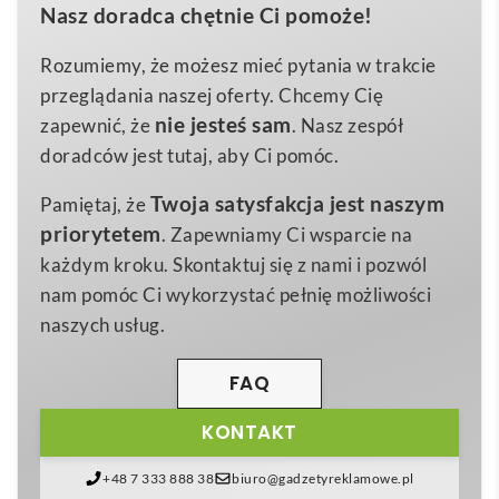
Nasz doradca chętnie Ci pomoże!
sublimacyjna
to ekologiczny gadżet promocyjny,
Poliester z recyklingu PET
Material 1
który łączy w sobie nowoczesny design i troskę o
Rozumiemy, że możesz mieć pytania w trakcie
15×475 mm
Rozmiar
środowisko. Wykonana z przetworzonych butelek
przeglądania naszej oferty. Chcemy Cię
PET, staje się świadectwem odpowiedzialności marki,
nie jesteś sam
zapewnić, że
. Nasz zespół
a jednocześnie zachwyca śnieżnobiałą bazą o
doradców jest tutaj, aby Ci pomóc.
szerokości 15 mm, idealną do naniesienia
Twoja satysfakcja jest naszym
Pamiętaj, że
pełnokolorowej grafiki metodą sublimacji po obu
priorytetem
. Zapewniamy Ci wsparcie na
stronach. 📱
każdym kroku. Skontaktuj się z nami i pozwól
Dzięki technologii sublimacji nadruk jest
odporny na
nam pomóc Ci wykorzystać pełnię możliwości
ścieranie, promienie UV i wilgoć
, co gwarantuje, że
naszych usług.
logo lub hasło reklamowe pozostanie wyraziste przez
długi czas.
Metalowy karabińczyk
umożliwia szybkie
FAQ
przypięcie identyfikatora, kluczy czy kart
KONTAKT
dostępowych, a dołączona
linka do telefonu
zwiększa funkcjonalność smyczy, sprawiając, że
+48 7 333 888 38
biuro@gadzetyreklamowe.pl
użytkownik zawsze ma najważniejsze akcesoria pod