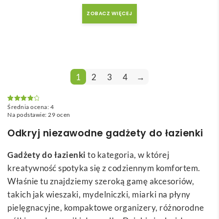
ZOBACZ WIĘCEJ
1
2
3
4
→
Średnia ocena:
4
Oceniono
4
na 5
Na podstawie:
29
ocen
Odkryj niezawodne gadżety do łazienki
Gadżety do łazienki
to kategoria, w której
kreatywność spotyka się z codziennym komfortem.
Właśnie tu znajdziemy szeroką gamę akcesoriów,
takich jak wieszaki, mydelniczki, miarki na płyny
pielęgnacyjne, kompaktowe organizery, różnorodne