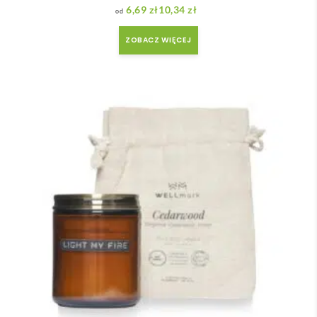
6,69
zł
10,34
zł
Zakres cen: od 6,69 zł do 10,34 zł
ZOBACZ WIĘCEJ