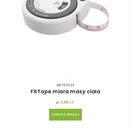
AP791521
FitTape miara masy ciała
3,88
zł
ZOBACZ WIĘCEJ