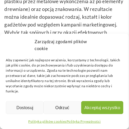
plastiku przez metalowe wykończenia aż po elementy
drewniane) oraz opcją znakowania. W rezultacie
można idealnie dopasować rodzaj, kształt i kolor
gadżetów pod względem kampanii marketingowej.
Wybór tak spójnych i przy okazji efektownych
przedmiotów pozwoli zachwycić klientów, zwłaszcza
Zarządzaj zgodami plików
tych oczekujących najwyższych standardów
cookie
estetycznych i praktycznych.
Aby zapewnić jak najlepsze wrażenia, korzystamy z technologii, takich
jak pliki cookie, do przechowywania i/lub uzyskiwania dostępu do
Dlaczego właśnie gadżety do łazienki
informacji o urządzeniu. Zgoda na te technologie pozwoli nam
robią wrażenie
przetwarzać dane, takie jak zachowanie podczas przeglądania lub
unikalne identyfikatory na tej stronie. Brak wyrażenia zgody lub
wycofanie zgody może niekorzystnie wpłynąć na niektóre cechy i
Wybierając upominki z zakresu
gadżetów do
funkcje.
łazienki
, stawiamy na produkty, które łączą w sobie
codzienną użyteczność z oryginalnym stylem. Mimo
Dostosuj
Odrzuć
Akceptuj wszystko
że akcesoria takie jak szczotki, lusterka, uchwyty na
słuchawkę prysznicową czy przyborniki kosmetyczne
Polityka plików cookies
Polityka Prywatności
brzmią zwyczajnie, to ich atrakcyjny wygląd i