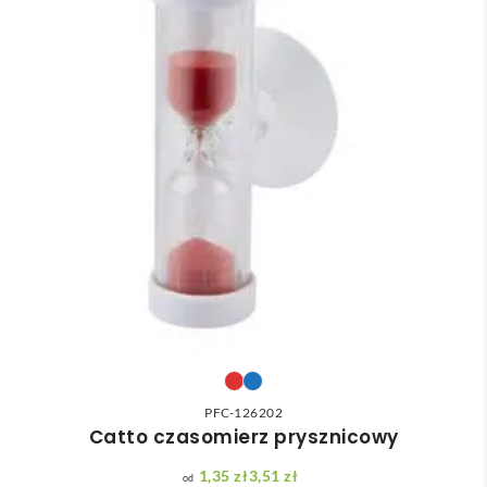
PFC-126202
Catto czasomierz prysznicowy
1,35
zł
3,51
zł
Zakres cen: od 1,35 zł do 3,51 zł