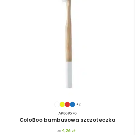
+2
AP809570
ColoBoo bambusowa szczoteczka
4,26
zł