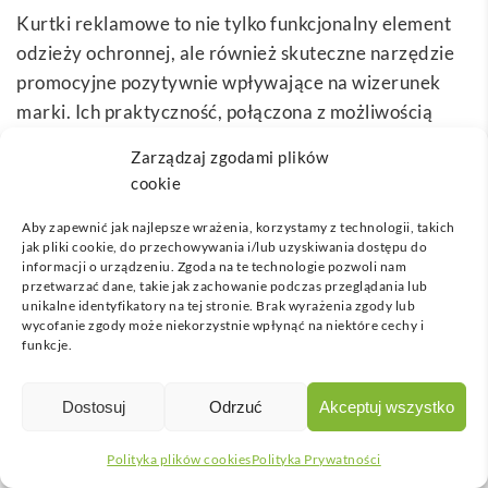
Kurtki reklamowe to nie tylko funkcjonalny element
odzieży ochronnej, ale również skuteczne narzędzie
promocyjne pozytywnie wpływające na wizerunek
marki. Ich praktyczność, połączona z możliwością
naniesienia nadruku w postaci
logo
czy hasła
Zarządzaj zgodami plików
reklamowego, pozwala na budowanie trwałych i
cookie
rozpoznawalnych relacji z klientami oraz partnerami
biznesowymi. W odróżnieniu od innych gadżetów,
Aby zapewnić jak najlepsze wrażenia, korzystamy z technologii, takich
jak pliki cookie, do przechowywania i/lub uzyskiwania dostępu do
kurtki są użytkowane przez cały rok, co znacząco
informacji o urządzeniu. Zgoda na te technologie pozwoli nam
zwiększa czas ekspozycji marki na rynku.
przetwarzać dane, takie jak zachowanie podczas przeglądania lub
unikalne identyfikatory na tej stronie. Brak wyrażenia zgody lub
wycofanie zgody może niekorzystnie wpłynąć na niektóre cechy i
Unikalne wzory, wyraziste kolory oraz estetyczne
funkcje.
wykonanie kurtki reklamowej pozwalają na
wyróżnienie się na tle konkurencji i utwierdzenie w
Dostosuj
Odrzuć
Akceptuj wszystko
pamięci odbiorców pozytywnych skojarzeń z firmą.
Wybierając
gadżety reklamowe
takie jak kurtki,
Polityka plików cookies
Polityka Prywatności
inwestujemy w długotrwałą promocję i profesjonalny