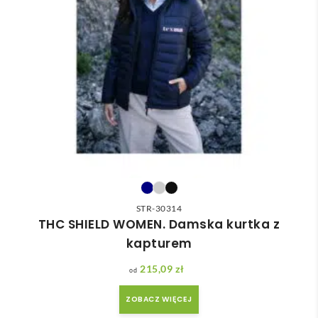
STR-30314
THC SHIELD WOMEN. Damska kurtka z
kapturem
215,09
zł
ZOBACZ WIĘCEJ