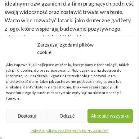
idealnym rozwiązaniem dla firm pragnących podnieść
swoją widoczność oraz zostawić trwałe wrażenie.
Warto więc rozważyć latarki jako skuteczne gadżety
z logo, które wspierają budowanie pozytywnego
wizerunku oraz lojalność klientów.
Zarządzaj zgodami plików
Korzyści wynikające z wyboru latarek jako
gadżetów
cookie
reklamowych
obejmują:
Aby zapewnić jak najlepsze wrażenia, korzystamy z technologii, takich
jak pliki cookie, do przechowywania i/lub uzyskiwania dostępu do
Funkcjonalność – latarki są praktycznym
informacji o urządzeniu. Zgoda na te technologie pozwoli nam
narzędziem, które przydaje się w wielu
przetwarzać dane, takie jak zachowanie podczas przeglądania lub
unikalne identyfikatory na tej stronie. Brak wyrażenia zgody lub
sytuacjach.
wycofanie zgody może niekorzystnie wpłynąć na niektóre cechy i
Uniwersalność – idealne dla szerokiego spektrum
funkcje.
odbiorców, nie zależnie od branży.
Trwałość – solidnie wykonane, będą służyć przez
Dostosuj
Odrzuć
Akceptuj wszystko
długi czas, przypominając o marce.
Widoczność – latarki z logo mogą zwiększać
Polityka plików cookies
Polityka Prywatności