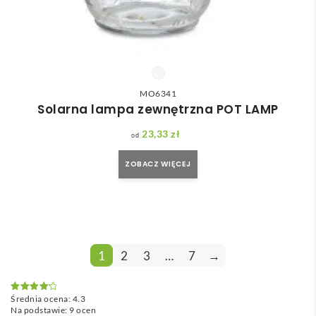
MO6341
Solarna lampa zewnętrzna POT LAMP
23,33
zł
ZOBACZ WIĘCEJ
1
2
3
…
7
→
Średnia ocena:
4.3
Oceniono
4.3
na 5
Na podstawie:
9
ocen