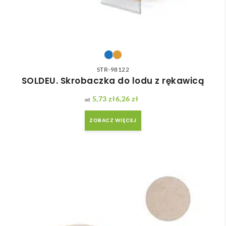
STR-98122
SOLDEU. Skrobaczka do lodu z rękawicą
5,73
zł
6,26
zł
Zakres cen: od 5,73 zł do 6,26 zł
ZOBACZ WIĘCEJ