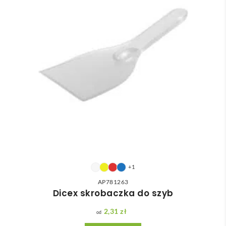
+1
AP781263
Dicex skrobaczka do szyb
2,31
zł