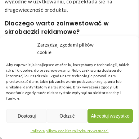
wygodne w użytkowaniu, co przekłada się na
długowieczność produktu.
Dlaczego warto zainwestować w
skrobaczki reklamowe?
Zarządzaj zgodami plików
Skrobaczki reklamowe z nadrukiem
są nieodłącznym
cookie
elementem wyposażenia każdego pojazdu zimą. Te
niewielkie, ale niezmiernie praktyczne narzędzia
Aby zapewnić jak najlepsze wrażenia, korzystamy z technologii, takich
pozwalają skutecznie usuwać lód z szyb, co czyni je
jak pliki cookie, do przechowywania i/lub uzyskiwania dostępu do
informacji o urządzeniu. Zgoda na te technologie pozwoli nam
nieocenionym wsparciem dla kierowców podczas
przetwarzać dane, takie jak zachowanie podczas przeglądania lub
mroźnych dni. Oprócz swojej praktycznej funkcji,
unikalne identyfikatory na tej stronie. Brak wyrażenia zgody lub
wycofanie zgody może niekorzystnie wpłynąć na niektóre cechy i
skrobaczki pełnią także rolę nośnika reklamy, co jest
funkcje.
kluczowym elementem dla marek szukających
efektywnego sposobu na dotarcie do szerokiego
Dostosuj
Odrzuć
Akceptuj wszystko
grona odbiorców. Regularne używanie tych gadżetów
przez kierowców przekłada się na
stałą widoczność
Polityka plików cookies
Polityka Prywatności
logo
. Dzięki temu wzrasta świadomość marki, a