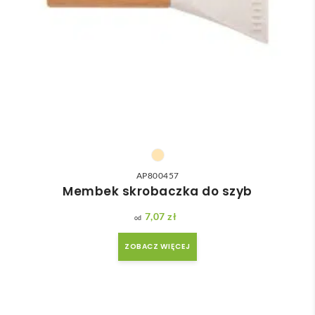
AP800457
Membek skrobaczka do szyb
7,07
zł
ZOBACZ WIĘCEJ