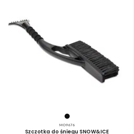
MO9676
Szczotka do śniegu SNOW&ICE