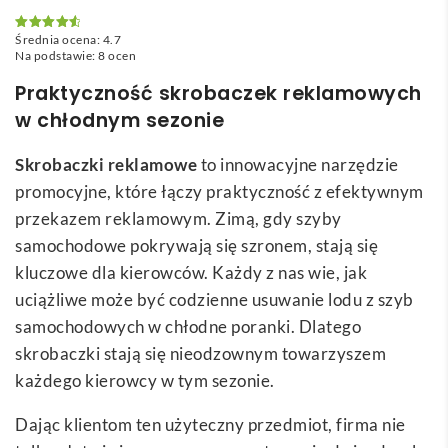
Średnia ocena:
4.7
Oceniono
4.7
na 5
Na podstawie:
8
ocen
Praktyczność skrobaczek reklamowych
w chłodnym sezonie
Skrobaczki reklamowe
to innowacyjne narzędzie
promocyjne, które łączy praktyczność z efektywnym
przekazem reklamowym. Zimą, gdy szyby
samochodowe pokrywają się szronem, stają się
kluczowe dla kierowców. Każdy z nas wie, jak
uciążliwe może być codzienne usuwanie lodu z szyb
samochodowych w chłodne poranki. Dlatego
skrobaczki stają się nieodzownym towarzyszem
każdego kierowcy w tym sezonie.
Dając klientom ten użyteczny przedmiot, firma nie