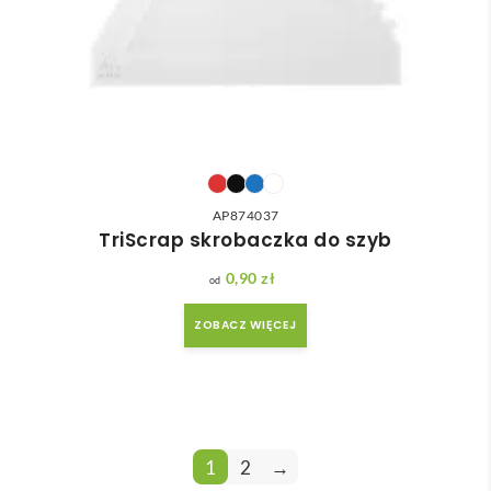
AP874037
TriScrap skrobaczka do szyb
0,90
zł
ZOBACZ WIĘCEJ
1
2
→