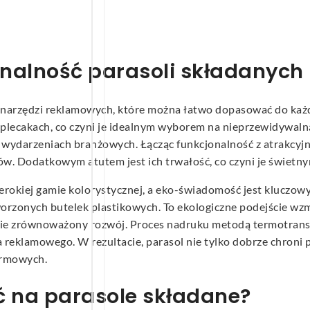
nalność parasoli składanych
h narzędzi reklamowych, które można łatwo dopasować do każ
 plecakach, co czyni je idealnym wyborem na nieprzewidywaln
h wydarzeniach branżowych. Łącząc funkcjonalność z atrakcyj
w. Dodatkowym atutem jest ich trwałość, co czyni je świetny
erokiej gamie kolorystycznej, a eko-świadomość jest kluczo
etworzonych butelek plastikowych. To ekologiczne podejście w
 sobie zrównoważony rozwój. Proces nadruku metodą termotra
a reklamowego. W rezultacie, parasol nie tylko dobrze chroni
irmowych.
ć na parasole składane?