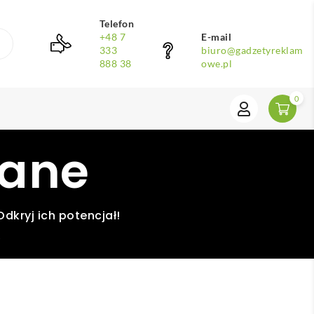
Telefon
+48 7
E-mail
333
biuro@gadzetyreklam
888 38
owe.pl
0
dane
dkryj ich potencjał!
e