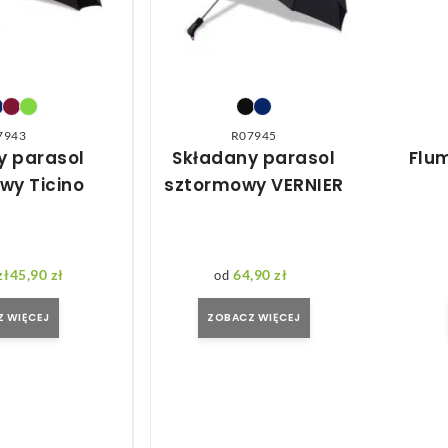
7943
R07945
y parasol
Składany parasol
Flu
wy Ticino
sztormowy VERNIER
zł
45,90
zł
64,90
zł
Zakres cen: od 39,90 zł do 45,90 zł
 WIĘCEJ
ZOBACZ WIĘCEJ