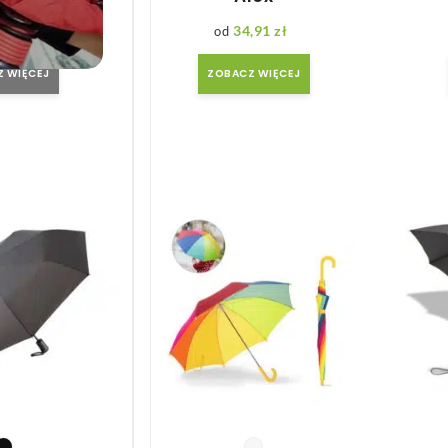
we
,45
zł
34,91
zł
 WIĘCEJ
ZOBACZ WIĘCEJ