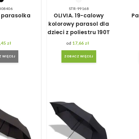
808406
STR-99168
 parasolka
OLIVIA. 19-calowy
Pa
kolorowy parasol dla
dzieci z poliestru 190T
,45
zł
17,66
zł
 WIĘCEJ
ZOBACZ WIĘCEJ