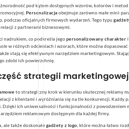
óżnorodność pod kątem dostępnych wzorów, kolorów i metod zn
 promocyjnej.
Personalizacja
obejmuje zarówno małe mini-paraso
. podczas oficjalnych firmowych wydarzeń. Tego typu
gadżety
elacji z partnerami biznesowymi.
i nadrukiem, co podkreśla jego
personalizowany charakter
i
sole w różnych odcieniach i wzorach, które można dopasować d
 także stają się efektywnym narzędziem marketingowym. Stając
go zdobi ich powierzchnię.
część strategii marketingowej
klamowe
to strategiczny krok w kierunku skutecznej reklamy ma
elacji z klientami i wyróżniania się na tle konkurencji. Każdy 
. Dzięki ich uniwersalności i funkcjonalności z powodzeniem
narzędziem reklamowym dostępnym dla każdej firmy.
a, ale także doskonałe
gadżety z logo
, które można łatwo roz