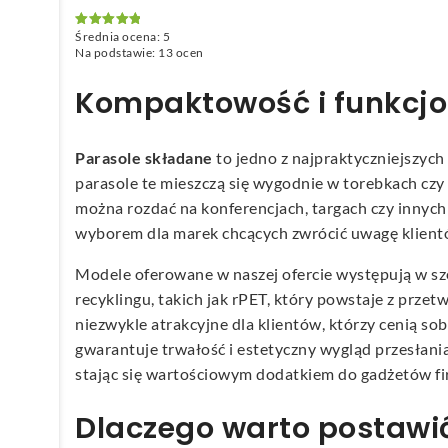
Średnia ocena:
5
Oceniono
5
na 5
Na podstawie:
13
ocen
Kompaktowość i funkcjo
Parasole składane
to jedno z najpraktyczniejszyc
parasole te mieszczą się wygodnie w torebkach czy
można rozdać na konferencjach, targach czy innyc
wyborem dla marek chcących zwrócić uwagę klientó
Modele oferowane w naszej ofercie występują w sz
recyklingu, takich jak rPET, który powstaje z prz
niezwykle atrakcyjne dla klientów, którzy cenią
gwarantuje trwałość i estetyczny wygląd przesłani
stając się wartościowym dodatkiem do gadżetów f
Dlaczego warto postawi