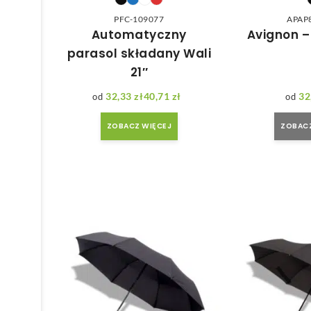
PFC-109077
APAP
Automatyczny
Avignon –
parasol składany Wali
21″
32,33
zł
40,71
zł
32
Zakres cen: od 32,33 zł do 40,71 zł
ZOBACZ WIĘCEJ
ZOBACZ