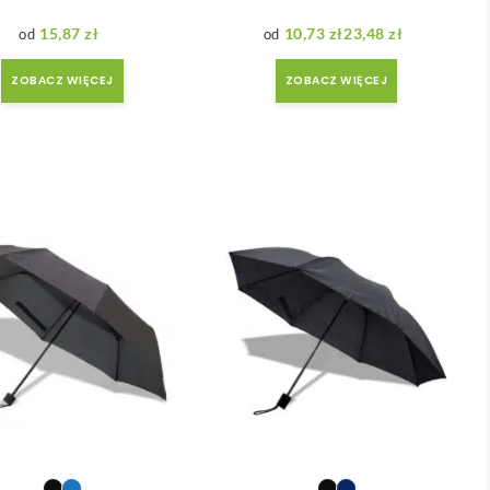
15,87
zł
10,73
zł
23,48
zł
Zakres cen: od 10,73 zł do 23,48 zł
ZOBACZ WIĘCEJ
ZOBACZ WIĘCEJ