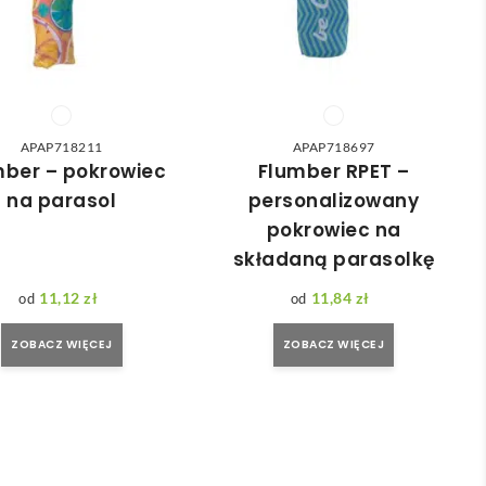
APAP718211
APAP718697
mber – pokrowiec
Flumber RPET –
na parasol
personalizowany
pokrowiec na
składaną parasolkę
11,12
zł
11,84
zł
ZOBACZ WIĘCEJ
ZOBACZ WIĘCEJ