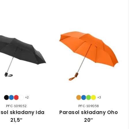
+2
+3
PFC-109052
PFC-109058
sol składany Ida
Parasol składany Oho
21,5″
20″