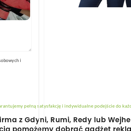
we
sobowych i
rantujemy pełną satysfakcję i indywidualne podejście do każd
irma z
Gdyni
,
Rumi
,
Redy
lub
Wejhe
ością pomożemy dobrać
gadżet rek