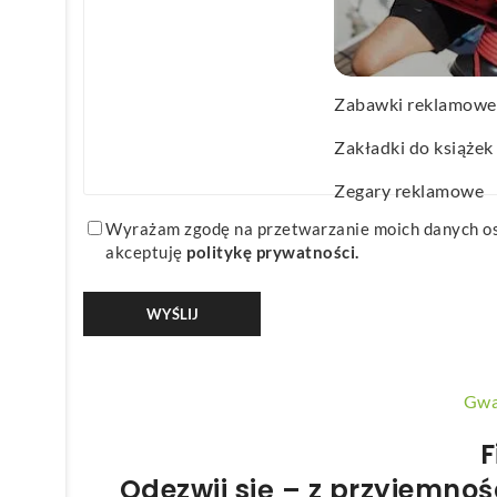
Wachlarze reklamo
Wagi kuchenne
Zabawki reklamowe
Zakładki do książek
Zegary reklamowe
Wyrażam zgodę na przetwarzanie moich danych o
akceptuję
politykę prywatności
.
Gwa
F
Odezwij się – z przyjemn