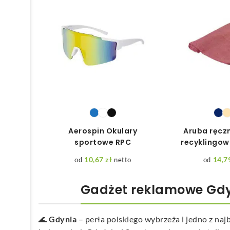
Aerospin Okulary
Aruba ręczn
sportowe RPC
recyklingow
10,67
zł
14,7
netto
Gadżet reklamowe Gdyn
🌊
Gdynia
– perła polskiego wybrzeża i jedno z na