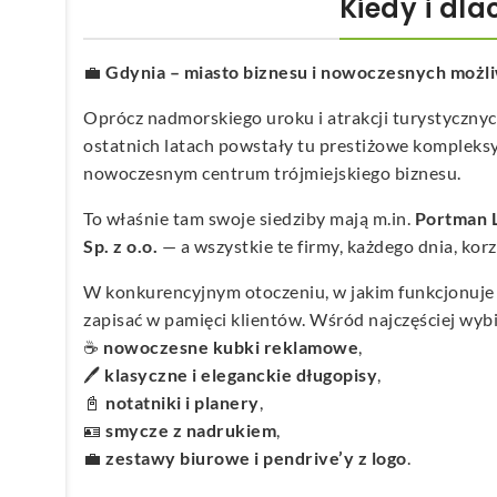
Kiedy i dl
💼
Gdynia – miasto biznesu i nowoczesnych możl
Oprócz nadmorskiego uroku i atrakcji turystyczny
ostatnich latach powstały tu prestiżowe kompleksy
nowoczesnym centrum trójmiejskiego biznesu.
To właśnie tam swoje siedziby mają m.in.
Portman L
Sp. z o.o.
— a wszystkie te firmy, każdego dnia, korz
W konkurencyjnym otoczeniu, w jakim funkcjonuje
zapisać w pamięci klientów. Wśród najczęściej wybi
☕
nowoczesne kubki reklamowe
,
🖊️
klasyczne i eleganckie długopisy
,
📓
notatniki i planery
,
🪪
smycze z nadrukiem
,
💼
zestawy biurowe i pendrive’y z logo
.