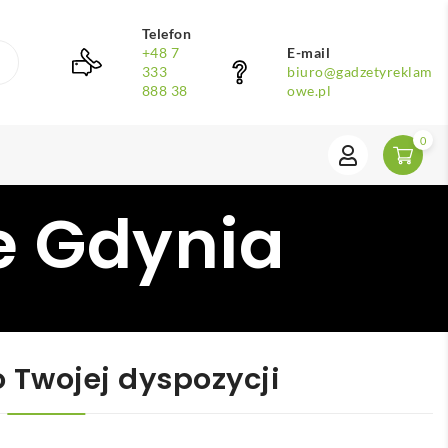
Telefon
+48 7
E-mail
333
biuro@gadzetyreklam
888 38
owe.pl
0
e Gdynia
 Twojej dyspozycji