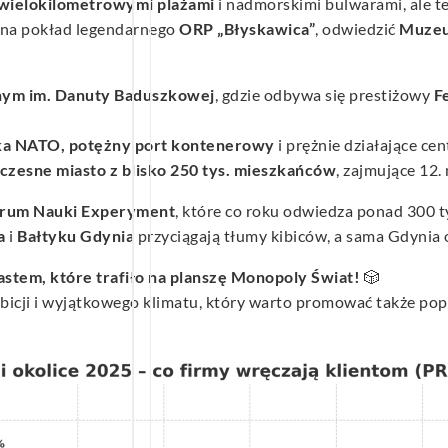
wielokilometrowymi plażami
i nadmorskimi bulwarami, ale t
ć na pokład legendarnego
ORP „Błyskawica”
, odwiedzić
Muzeu
ym im. Danuty Baduszkowej
, gdzie odbywa się prestiżowy
F
ka NATO, potężny port kontenerowy
i prężnie działające ce
zesne miasto z blisko 250 tys. mieszkańców
, zajmujące 12.
rum Nauki Experyment
, które co roku odwiedza ponad 300 ty
a
i
Bałtyku Gdynia
przyciągają tłumy kibiców, a sama Gdynia 
stem, które trafiło na planszę Monopoly Świat!
🎲
ambicji i wyjątkowego klimatu, który warto promować także po