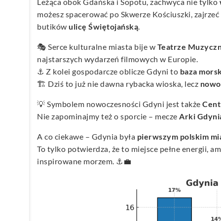
Leżąca obok Gdańska i Sopotu, zachwyca nie tylko
możesz spacerować po Skwerze Kościuszki, zajrze
butików
ulicę Świętojańską
.
🎭 Serce kulturalne miasta bije w
Teatrze Muzyczn
najstarszych wydarzeń filmowych w Europie.
⚓ Z kolei gospodarcze oblicze Gdyni to
baza mors
🏗️ Dziś to już nie dawna rybacka wioska, lecz
nowoc
💡 Symbolem nowoczesności Gdyni jest także
Cent
Nie zapominajmy też o sporcie – mecze
Arki Gdyni
A co ciekawe – Gdynia była
pierwszym polskim mia
To tylko potwierdza, że to miejsce pełne energii, 
inspirowane morzem. ⚓💼