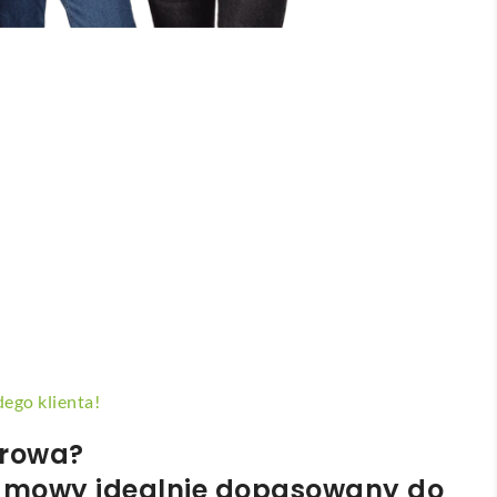
ego klienta!
rowa
?
lamowy
idealnie dopasowany do