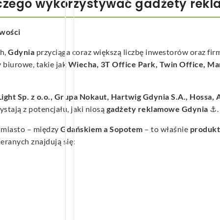
aczego wykorzystywać gadżety rek
iwości
ch,
Gdynia
przyciąga coraz większą liczbę inwestorów oraz fir
 biurowe, takie jak
Wiecha, 3T Office Park, Twin Office, Ma
ight Sp. z o.o., Grupa Nokaut, Hartwig Gdynia S.A., Hossa, A
ystają z potencjału, jaki niosą
gadżety reklamowe Gdynia
⚓.
 miasto – między
Gdańskiem a Sopotem
– to właśnie
produkt
eranych znajdują się: