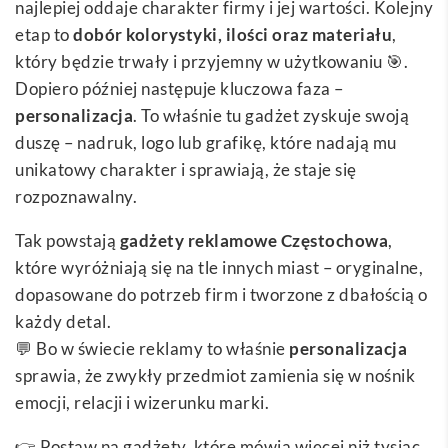
najlepiej oddaje charakter firmy i jej wartości. Kolejny
etap to
dobór kolorystyki, ilości oraz materiału
,
który będzie trwały i przyjemny w użytkowaniu 🎯.
Dopiero później następuje kluczowa faza –
personalizacja
. To właśnie tu gadżet zyskuje swoją
duszę – nadruk, logo lub grafikę, które nadają mu
unikatowy charakter i sprawiają, że staje się
rozpoznawalny.
Tak powstają
gadżety reklamowe Częstochowa
,
które wyróżniają się na tle innych miast – oryginalne,
dopasowane do potrzeb firm i tworzone z dbałością o
każdy detal.
💬 Bo w świecie reklamy to właśnie
personalizacja
sprawia, że zwykły przedmiot zamienia się w nośnik
emocji, relacji i wizerunku marki.
👉 Postaw na gadżety, które mówią więcej niż tysiąc