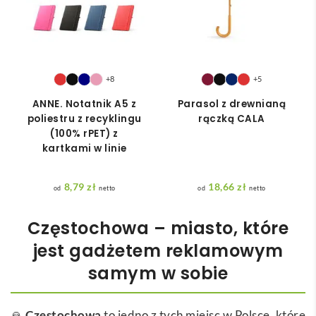
+8
+5
ANNE. Notatnik A5 z
Parasol z drewnianą
poliestru z recyklingu
rączką CALA
(100% rPET) z
kartkami w linie
8,79
zł
18,66
zł
netto
netto
Częstochowa – miasto, które
jest gadżetem reklamowym
samym w sobie
🙏
Częstochowa
to jedno z tych miejsc w Polsce, które