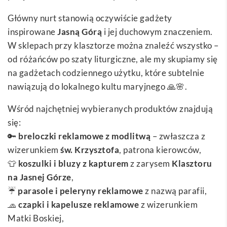
Główny nurt stanowią oczywiście gadżety
inspirowane
Jasną Górą
i jej duchowym znaczeniem.
W sklepach przy klasztorze można znaleźć wszystko –
od różańców po szaty liturgiczne, ale my skupiamy się
na gadżetach codziennego użytku, które subtelnie
nawiązują do lokalnego kultu maryjnego 🙏🌸.
Wśród najchętniej wybieranych produktów znajdują
się:
🔑
breloczki reklamowe z modlitwą
– zwłaszcza z
wizerunkiem
św. Krzysztofa
, patrona kierowców,
👕
koszulki i bluzy z kapturem
z zarysem
Klasztoru
na Jasnej Górze
,
☔
parasole i peleryny reklamowe
z nazwą parafii,
🧢
czapki i kapelusze reklamowe
z wizerunkiem
Matki Boskiej,