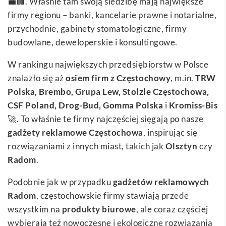
💼🏢. Właśnie tam swoją siedzibę mają największe
firmy regionu – banki, kancelarie prawne i notarialne,
przychodnie, gabinety stomatologiczne, firmy
budowlane, deweloperskie i konsultingowe.
W rankingu największych przedsiębiorstw w Polsce
znalazło się aż
osiem firm z Częstochowy
, m.in.
TRW
Polska, Brembo, Grupa Lew, Stolzle Częstochowa,
CSF Poland, Drog-Bud, Gomma Polska
i
Kromiss-Bis
🚀. To właśnie te firmy najczęściej sięgają po nasze
gadżety reklamowe Częstochowa
, inspirując się
rozwiązaniami z innych miast, takich jak
Olsztyn
czy
Radom
.
Podobnie jak w przypadku
gadżetów reklamowych
Radom
, częstochowskie firmy stawiają przede
wszystkim na
produkty biurowe
, ale coraz częściej
wybierają też nowoczesne i ekologiczne rozwiązania