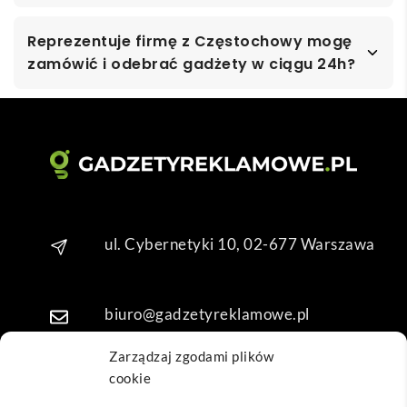
Reprezentuje firmę z Częstochowy mogę
zamówić i odebrać gadżety w ciągu 24h?
ul. Cybernetyki 10, 02-677 Warszawa
biuro@gadzetyreklamowe.pl
Zarządzaj zgodami plików
cookie
Telefon: +48 7 333 888 38