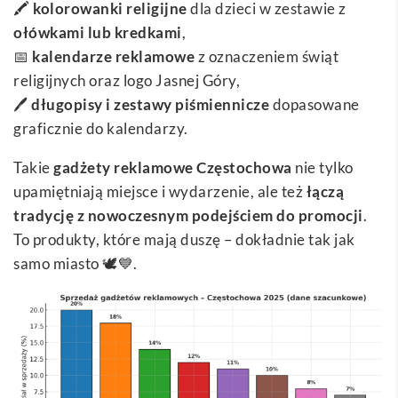
🖍️
kolorowanki religijne
dla dzieci w zestawie z
ołówkami lub kredkami
,
📅
kalendarze reklamowe
z oznaczeniem świąt
religijnych oraz logo Jasnej Góry,
🖊️
długopisy i zestawy piśmiennicze
dopasowane
graficznie do kalendarzy.
Takie
gadżety reklamowe Częstochowa
nie tylko
upamiętniają miejsce i wydarzenie, ale też
łączą
tradycję z nowoczesnym podejściem do promocji
.
To produkty, które mają duszę – dokładnie tak jak
samo miasto 🕊️💙.