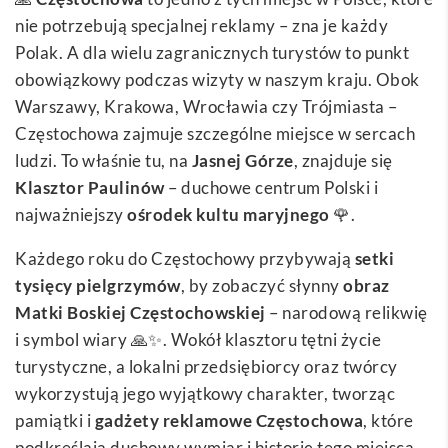
nie potrzebują specjalnej reklamy – zna je każdy
Polak. A dla wielu zagranicznych turystów to punkt
obowiązkowy podczas wizyty w naszym kraju. Obok
Warszawy, Krakowa, Wrocławia czy Trójmiasta –
Częstochowa zajmuje szczególne miejsce w sercach
ludzi. To właśnie tu, na
Jasnej Górze
, znajduje się
Klasztor Paulinów
– duchowe centrum Polski i
najważniejszy
ośrodek kultu maryjnego
🌹.
Każdego roku do Częstochowy przybywają
setki
tysięcy pielgrzymów
, by zobaczyć słynny
obraz
Matki Boskiej Częstochowskiej
– narodową relikwię
i symbol wiary 🙏✨. Wokół klasztoru tętni życie
turystyczne, a lokalni przedsiębiorcy oraz twórcy
wykorzystują jego wyjątkowy charakter, tworząc
pamiątki i
gadżety reklamowe Częstochowa
, które
podkreślają duchowy wymiar i historię tego miejsca.