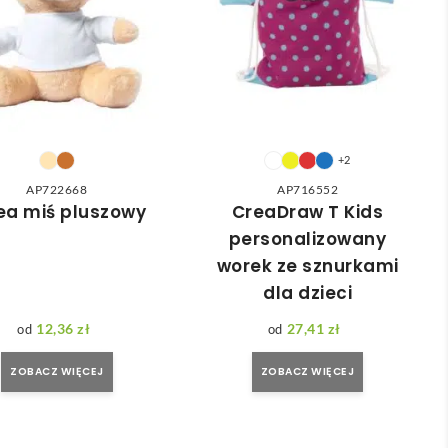
+2
AP722668
AP716552
ea miś pluszowy
CreaDraw T Kids
personalizowany
worek ze sznurkami
dla dzieci
12,36
zł
27,41
zł
ZOBACZ WIĘCEJ
ZOBACZ WIĘCEJ