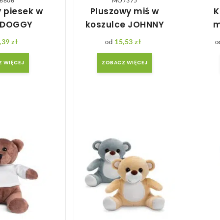
6806
MO7375
 piesek w
Pluszowy miś w
K
e DOGGY
koszulce JOHNNY
m
,39
zł
15,53
zł
 WIĘCEJ
ZOBACZ WIĘCEJ