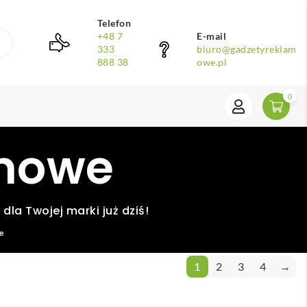
Telefon
+48 7
E-mail
333
biuro@gadzetyreklam
888 38
owe.pl
0
amowe
dla Twojej marki już dziś!
e
1
2
3
4
→