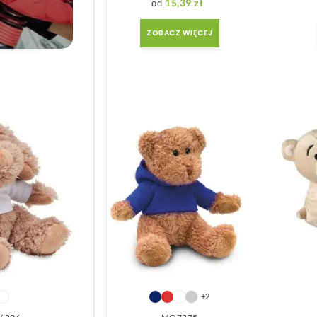
,39
zł
15,39
zł
we
 WIĘCEJ
ZOBACZ WIĘCEJ
+2