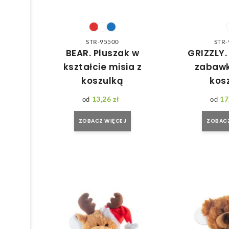
STR-95500
STR-
BEAR. Pluszak w
GRIZZLY.
kształcie misia z
zabawk
koszulką
kos
13,26
zł
17
ZOBACZ WIĘCEJ
ZOBACZ