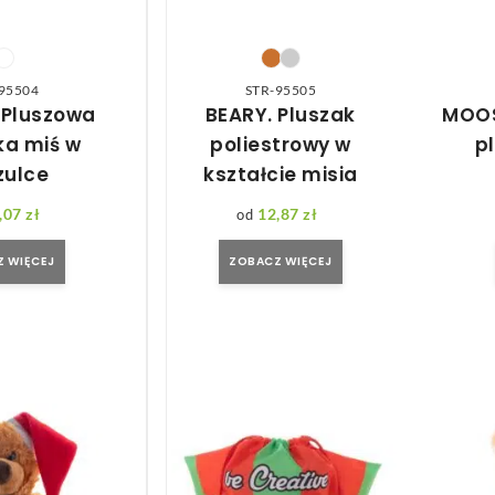
95504
STR-95505
 Pluszowa
BEARY. Pluszak
MOOS
a miś w
poliestrowy w
p
zulce
kształcie misia
,07
zł
12,87
zł
 WIĘCEJ
ZOBACZ WIĘCEJ