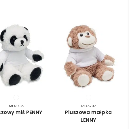
MO6736
MO6737
szowy miś PENNY
Pluszowa małpka
LENNY