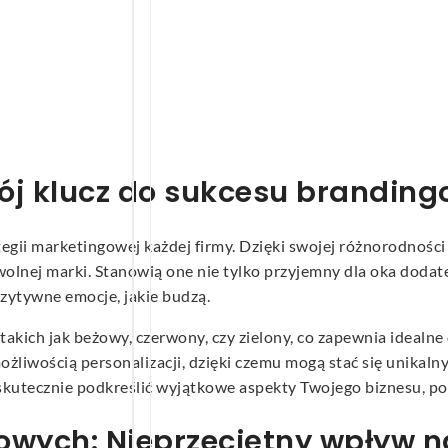
ój klucz do sukcesu brandin
egii marketingowej każdej firmy. Dzięki swojej różnorodności
wolnej marki. Stanowią one nie tylko przyjemny dla oka dodat
ozytywne emocje, jakie budzą.
takich jak beżowy, czerwony, czy zielony, co zapewnia ideal
 możliwością personalizacji, dzięki czemu mogą stać się unika
skutecznie podkreślić wyjątkowe aspekty Twojego biznesu, po
wych: Nieprzeciętny wpływ n