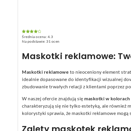
Średnia ocena:
4.3
Oceniono
4.3
na 5
Na podstawie:
31
ocen
Maskotki reklamowe: Tw
Maskotki reklamowe
to nieoceniony element strat
idealnie dopasowane do identyfikacji wizualnej do
zbudowanie trwałych relacji z klientami poprzez p
W naszej ofercie znajdują się
maskotki w kolorach
charakteryzują się nie tylko estetyką, ale również
kolorystyki sprawia, że maskotki reklamowe mogą 
Zalety maskotek reklamo