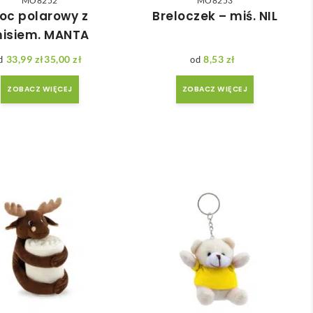
MO8252
MO8253
oc polarowy z
Breloczek – miś. NIL
isiem. MANTA
33,99
zł
35,00
zł
8,53
zł
Zakres cen: od 33,99 zł do 35,00 zł
ZOBACZ WIĘCEJ
ZOBACZ WIĘCEJ