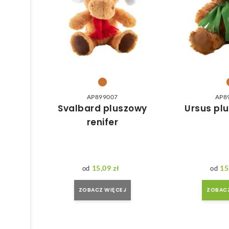
AP899007
AP8
Svalbard pluszowy
Ursus pl
renifer
15,09
zł
15
ZOBACZ WIĘCEJ
ZOBACZ