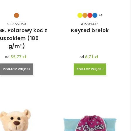
+1
STR-99063
AP731411
E. Polarowy koc z
Keyted brelok
luszakiem (180
g/m²)
55,77
zł
6,71
zł
ZOBACZ WIĘCEJ
ZOBACZ WIĘCEJ