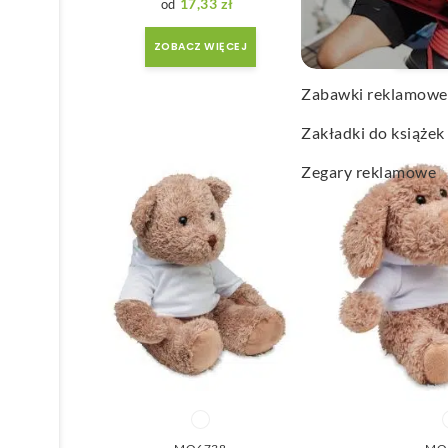
17,33
zł
15
Wachlarze reklamo
ZOBACZ WIĘCEJ
ZOBACZ
Wagi kuchenne
Zabawki reklamowe
Zakładki do książek
Zegary reklamowe