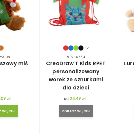
+2
99008
AP716553
uszowy miś
CreaDraw T Kids RPET
Lur
personalizowany
worek ze sznurkami
dla dzieci
,09
zł
28,49
zł
 WIĘCEJ
ZOBACZ WIĘCEJ