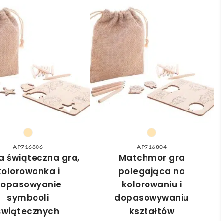
AP716806
AP716804
a świąteczna gra,
Matchmor gra
kolorowanka i
polegająca na
dopasowyanie
kolorowaniu i
symbooli
dopasowywaniu
świątecznych
kształtów