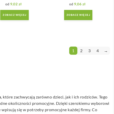
9,02
zł
9,06
zł
ZOBACZ WIĘCEJ
ZOBACZ WIĘCEJ
1
2
3
4
→
h
, które zachwycają zarówno dzieci, jak i ich rodziców. Tego
odne okoliczności promocyjne. Dzięki szerokiemu wyborowi
e wpisują się w potrzeby promocyjne każdej firmy. Co