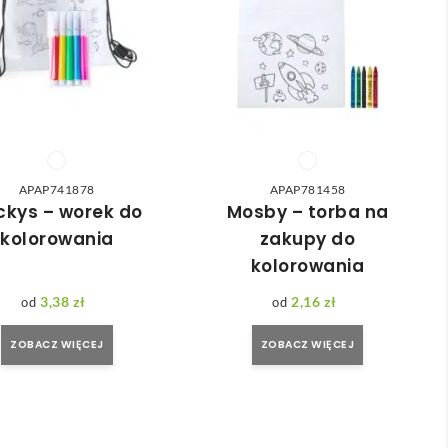
APAP741878
APAP781458
ckys – worek do
Mosby – torba na
kolorowania
zakupy do
kolorowania
3,38
zł
2,16
zł
ZOBACZ WIĘCEJ
ZOBACZ WIĘCEJ