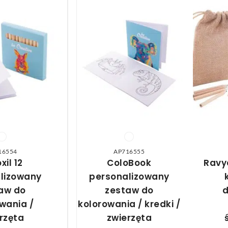
16554
AP716555
xil 12
ColoBook
Ravy
lizowany
personalizowany
aw do
zestaw do
wania /
kolorowania / kredki /
rzęta
zwierzęta