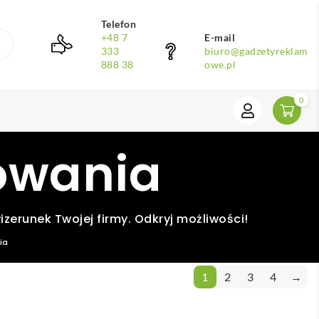
Telefon
+48 7
E-mail
333
biuro@gadzetyreklam
888 38
owe.pl
0
owania
zerunek Twojej firmy. Odkryj możliwości!
ia
1
2
3
4
→