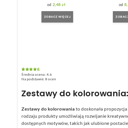
2,48
zł
8
ZOBACZ WIĘCEJ
ZOBACZ
Średnia ocena:
4.6
Oceniono
4.6
na 5
Na podstawie:
8
ocen
Zestawy do kolorowania:
Zestawy do kolorowania
to doskonała propozycja
rodzaju produkty umożliwiają rozwijanie kreatywn
dostępnych motywów, takich jak ulubione postacie z