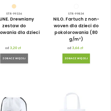
STR-99336
STR-99834
UNE. Drewniany
NILO. Fartuch z non-
zestaw do
woven dla dzieci do
rowania dla dzieci
pokolorowania (80
g/m²)
3,20
zł
3,66
zł
ZOBACZ WIĘCEJ
ZOBACZ WIĘCEJ