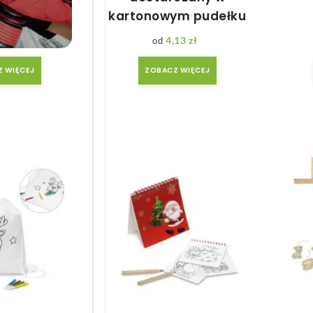
we
kartonowym pudełku
,40
zł
4,13
zł
 WIĘCEJ
ZOBACZ WIĘCEJ