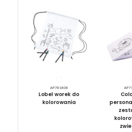
AP781808
AP7
Lobel worek do
Colo
kolorowania
persona
zest
koloro
zwie