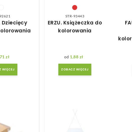
92621
STR-93443
 Dziecięcy
ERZU. Książeczka do
FA
kolorowania
kolorowania
kolo
,71
zł
1,88
zł
 WIĘCEJ
ZOBACZ WIĘCEJ