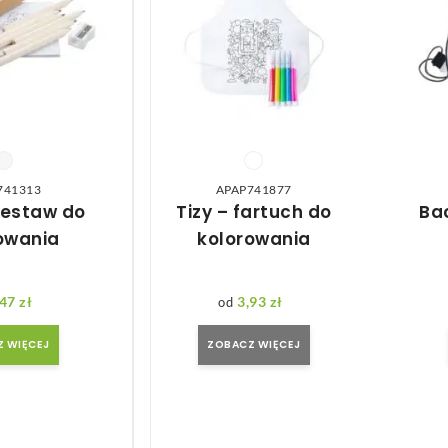
741313
APAP741877
zestaw do
Tizy – fartuch do
Ba
owania
kolorowania
,47
zł
3,93
zł
 WIĘCEJ
ZOBACZ WIĘCEJ