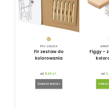
PFC-106254
APAP
Fir zestaw do
Figgy – 
kolorowania
kolor
8,64
zł
1
ZOBACZ WIĘCEJ
ZOBACZ