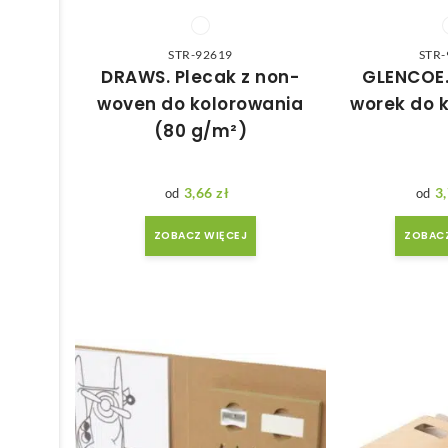
STR-92619
STR-
DRAWS. Plecak z non-
GLENCOE.
woven do kolorowania
worek do 
(80 g/m²)
3,66
zł
3
ZOBACZ WIĘCEJ
ZOBACZ