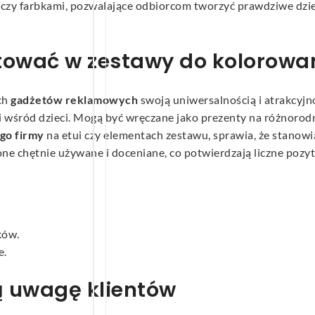
i czy farbkami, pozwalające odbiorcom tworzyć prawdziwe dzie
tować w zestawy do kolorowa
ch
gadżetów reklamowych
swoją uniwersalnością i atrakcyjn
śród dzieci. Mogą być wręczane jako prezenty na różnorodne o
ogo firmy
na etui czy elementach zestawu, sprawia, że stanowi
ą one chętnie używane i doceniane, co potwierdzają liczne po
ków.
e.
ą uwagę klientów