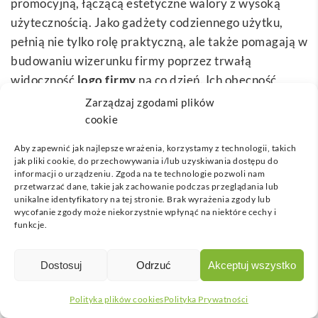
promocyjną, łączącą estetyczne walory z wysoką
użytecznością. Jako gadżety codziennego użytku,
pełnią nie tylko rolę praktyczną, ale także pomagają w
budowaniu wizerunku firmy poprzez trwałą
widoczność
logo firmy
na co dzień. Ich obecność
podczas zakupów, spotkań biznesowych czy podróży,
Zarządzaj zgodami plików
daje szansę na stałe przypominanie o marce
cookie
użytkownikom. Właśnie ta uniwersalność sprawia, że
Aby zapewnić jak najlepsze wrażenia, korzystamy z technologii, takich
portfele z logo są idealnym wyborem dla szerokiej
jak pliki cookie, do przechowywania i/lub uzyskiwania dostępu do
grupy odbiorców, umożliwiając firmom wyróżnienie
informacji o urządzeniu. Zgoda na te technologie pozwoli nam
przetwarzać dane, takie jak zachowanie podczas przeglądania lub
się na tle konkurencji.
unikalne identyfikatory na tej stronie. Brak wyrażenia zgody lub
wycofanie zgody może niekorzystnie wpłynąć na niektóre cechy i
Decydując się na inwestycję w
gadżety reklamowe
,
funkcje.
takie jak portfele, przedsiębiorstwa mogą liczyć na:
Dostosuj
Odrzuć
Akceptuj wszystko
Skuteczne budowanie relacji biznesowych –
obdarowywanie klientów i partnerów
Polityka plików cookies
Polityka Prywatności
biznesowych eleganckimi przedmiotami tworzy