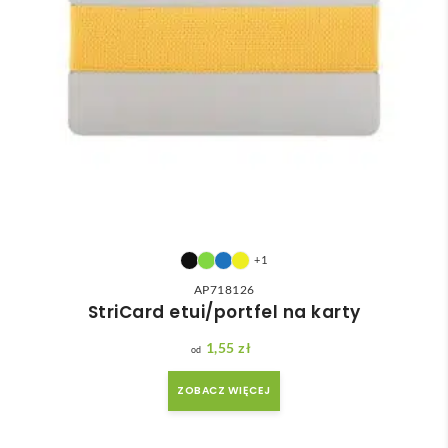
+1
AP718126
StriCard etui/portfel na karty
1,55
zł
ZOBACZ WIĘCEJ