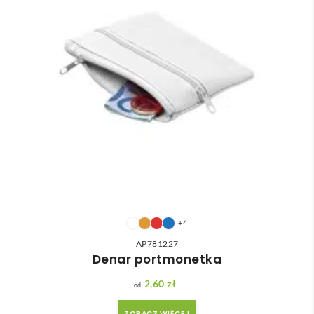
+4
AP781227
Denar portmonetka
2,60
zł
ZOBACZ WIĘCEJ