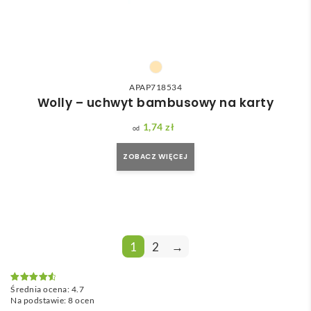
APAP718534
Wolly – uchwyt bambusowy na karty
1,74
zł
ZOBACZ WIĘCEJ
1
2
→
Średnia ocena:
4.7
Oceniono
4.7
na 5
Na podstawie:
8
ocen