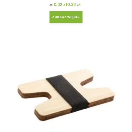
0,32
zł
0,33
zł
Zakres cen: od 0,32 zł do 0,33 zł
ZOBACZ WIĘCEJ