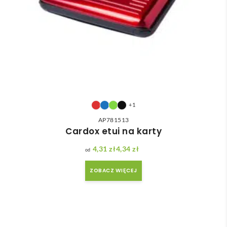
+1
AP781513
Cardox etui na karty
4,31
zł
4,34
zł
Zakres cen: od 4,31 zł do 4,34 zł
ZOBACZ WIĘCEJ