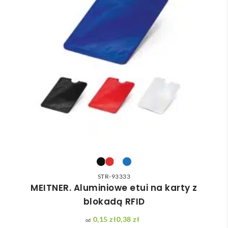
STR-93333
MEITNER. Aluminiowe etui na karty z
blokadą RFID
0,15
zł
0,38
zł
Zakres cen: od 0,15 zł do 0,38 zł