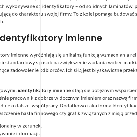
ich wykonywane są identyfikatory – od solidnych laminatów, p
ującą do charakteru swojej firmy. To z kolei pomaga budować s
h.
dentyfikatory imienne
tory imienne wyróżniają się unikalną funkcją wzmacniania rela
niestandardowy sposób na zwiększenie zaufania wobec marki.
nące zadowolenie odbiorców. Ich siłą jest błyskawiczne prze
ngowymi,
identyfikatory imienne
stają się potężnym wsparcie
aśnie pracownik z dobrze widocznym imieniem oraz nazwą firm
yduje o dalszej współpracy. Dodatkowo taka forma identyfik
szczenie hasła firmowego czy grafik związanych z misją przed
sjonalny wizerunek.
ywanie informacji.