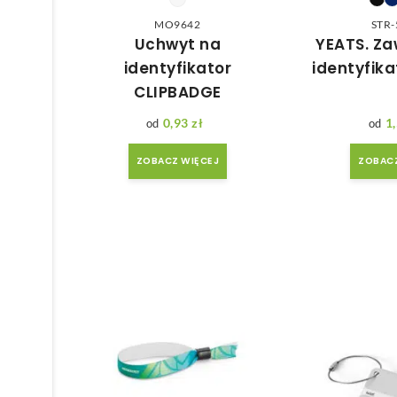
MO9642
STR-
Uchwyt na
YEATS. Za
identyfikator
identyfika
CLIPBADGE
0,93
zł
1
ZOBACZ WIĘCEJ
ZOBACZ