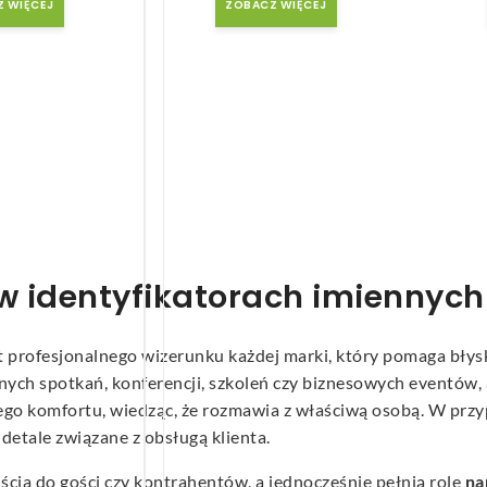
 WIĘCEJ
ZOBACZ WIĘCEJ
w identyfikatorach imiennych
 profesjonalnego wizerunku każdej marki, który pomaga błys
ych spotkań, konferencji, szkoleń czy biznesowych eventów, a
zego komfortu, wiedząc, że rozmawia z właściwą osobą. W przy
detale związane z obsługą klienta.
cia do gości czy kontrahentów, a jednocześnie pełnią rolę
na