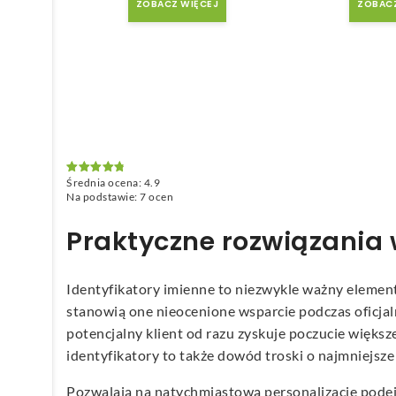
ZOBACZ WIĘCEJ
ZOBACZ
Średnia ocena:
4.9
Oceniono
4.9
na 5
Na podstawie:
7
ocen
Praktyczne rozwiązania 
Identyfikatory imienne to niezwykle ważny element
stanowią one nieocenione wsparcie podczas oficjaln
potencjalny klient od razu zyskuje poczucie więks
identyfikatory to także dowód troski o najmniejsze 
Pozwalają na natychmiastową personalizację podejś