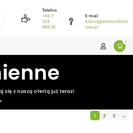
Telefon
+48 7
E-mail
333
biuro@gadzetyreklam
888 38
owe.pl
0
mienne
się z naszą ofertą już teraz!
e
1
2
3
→