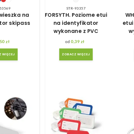
53569
STR-93357
wieszka na
FORSYTH. Poziome etui
WH
tor skipass
na identyfikator
etui
wykonane z PVC
w
,50
zł
0,39
zł
 WIĘCEJ
ZOBACZ WIĘCEJ