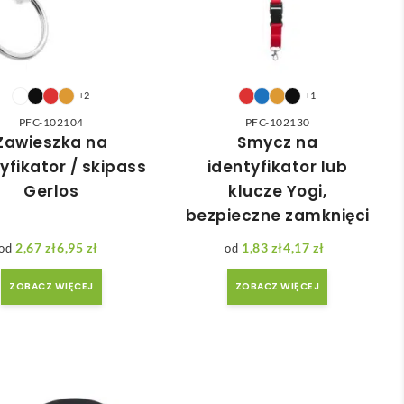
+2
+1
PFC-102104
PFC-102130
Zawieszka na
Smycz na
yfikator / skipass
identyfikator lub
Gerlos
klucze Yogi,
bezpieczne zamknięci
2,67
zł
6,95
zł
1,83
zł
4,17
zł
Zakres cen: od 2,67 zł do 6,95 zł
Zakres cen: od 1,83 zł do 4,17 zł
ZOBACZ WIĘCEJ
ZOBACZ WIĘCEJ