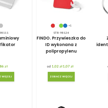
+1
98111
STR-98124
luminiowy
FINDO. Przywieszka do
fikator
ID wykonana z
ident
polipropylenu
,86
zł
1,02
zł
1,07
zł
Zakres cen: od 1,02 zł do 1,07 zł
 WIĘCEJ
ZOBACZ WIĘCEJ