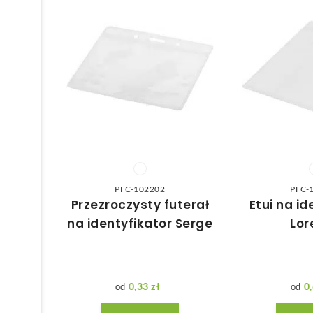
PFC-102202
PFC-
Przezroczysty futerał
Etui na id
na identyfikator Serge
Lor
0,33
zł
0