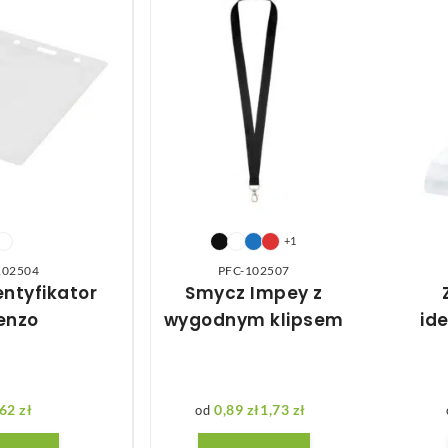
+1
102504
PFC-102507
entyfikator
Smycz Impey z
enzo
wygodnym klipsem
id
,62
zł
0,89
zł
1,73
zł
Zakres cen: od 0,89 zł do 1,73 zł