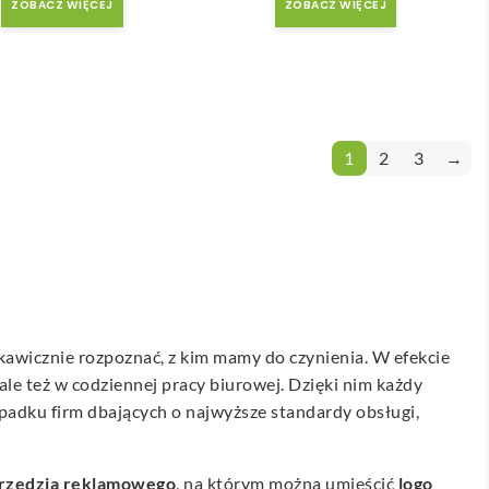
ZOBACZ WIĘCEJ
ZOBACZ WIĘCEJ
1
2
3
→
kawicznie rozpoznać, z kim mamy do czynienia. W efekcie
le też w codziennej pracy biurowej. Dzięki nim każdy
padku firm dbających o najwyższe standardy obsługi,
rzędzia reklamowego
, na którym można umieścić
logo