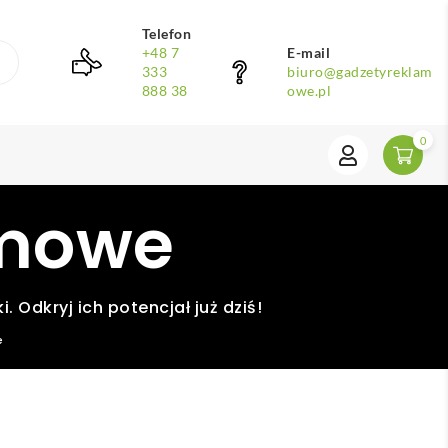
Telefon
+48 7
E-mail
333
biuro@gadzetyreklam
888 38
owe.pl
0
amowe
Odkryj ich potencjał już dziś!
e