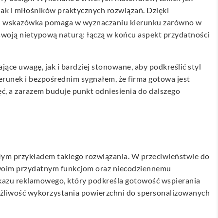
ak i miłośników praktycznych rozwiązań. Dzięki
 ich wskazówka pomaga w wyznaczaniu kierunku zarówno w
w swoją nietypową naturą: łączą w końcu aspekt przydatności
ce uwagę, jak i bardziej stonowane, aby podkreślić styl
erunek i bezpośrednim sygnałem, że firma gotowa jest
ć, a zarazem buduje punkt odniesienia do dalszego
ym przykładem takiego rozwiązania. W przeciwieństwie do
 swoim przydatnym funkcjom oraz niecodziennemu
zekazu reklamowego, który podkreśla gotowość wspierania
ożliwość wykorzystania powierzchni do spersonalizowanych