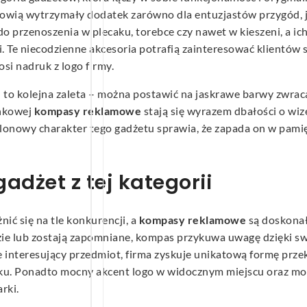
nowią wytrzymały dodatek zarówno dla entuzjastów przygód, j
o przenoszenia w plecaku, torebce czy nawet w kieszeni, a
ki. Te niecodzienne akcesoria potrafią zainteresować klientó
si nadruk z logo firmy.
o kolejna zaleta – można postawić na jaskrawe barwy zwracają
ynkowej
kompasy reklamowe
stają się wyrazem dbałości o wiz
lonowy charakter tego gadżetu sprawia, że zapada on w pamię
dżet z tej kategorii
nić się na tle konkurencji, a
kompasy reklamowe
są doskonał
dzie lub zostają zapomniane, kompas przykuwa uwagę dzięki
le interesujący przedmiot, firma zyskuje unikatową formę pr
nku. Ponadto mocny akcent logo w widocznym miejscu oraz m
rki.