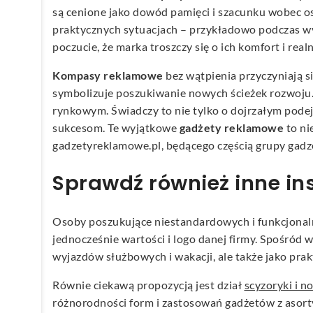
są cenione jako dowód pamięci i szacunku wobec o
praktycznych sytuacjach – przykładowo podczas wy
poczucie, że marka troszczy się o ich komfort i re
Kompasy reklamowe
bez wątpienia przyczyniają s
symbolizuje poszukiwanie nowych ścieżek rozwoju
rynkowym. Świadczy to nie tylko o dojrzałym pode
sukcesom. Te wyjątkowe
gadżety reklamowe
to ni
gadzetyreklamowe.pl, będącego częścią grupy gadze
Sprawdź również inne in
Osoby poszukujące niestandardowych i funkcjonal
jednocześnie wartości i logo danej firmy. Spośród
wyjazdów służbowych i wakacji, ale także jako pr
Równie ciekawą propozycją jest dział
scyzoryki i n
różnorodności form i zastosowań gadżetów z asorty