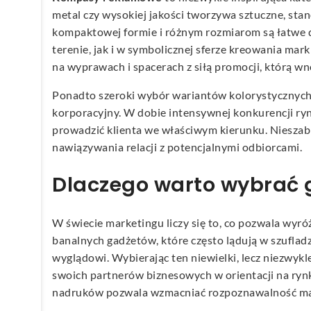
metal czy wysokiej jakości tworzywa sztuczne, sta
kompaktowej formie i różnym rozmiarom są łatwe d
terenie, jak i w symbolicznej sferze kreowania mar
na wyprawach i spacerach z siłą promocji, którą wno
Ponadto szeroki wybór wariantów kolorystycznych t
korporacyjny. W dobie intensywnej konkurencji r
prowadzić klienta we właściwym kierunku. Nieszab
nawiązywania relacji z potencjalnymi odbiorcami.
Dlaczego warto wybrać ga
W świecie marketingu liczy się to, co pozwala wyróż
banalnych gadżetów, które często lądują w szufla
wyglądowi. Wybierając ten niewielki, lecz niezwyk
swoich partnerów biznesowych w orientacji na ry
nadruków pozwala wzmacniać rozpoznawalność ma