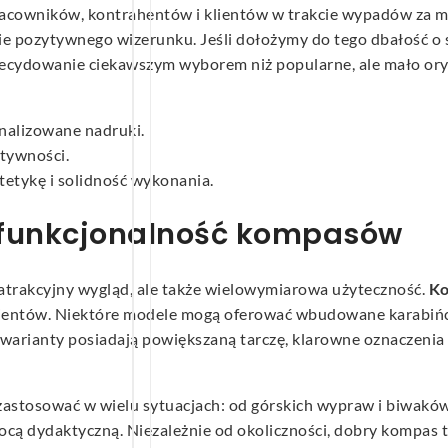
acowników, kontrahentów i klientów w trakcie wypadów za mi
ie pozytywnego wizerunku. Jeśli dołożymy do tego dbałość o 
ecydowanie ciekawszym wyborem niż popularne, ale mało oryg
nalizowane nadruki.
ktywności.
etykę i solidność wykonania.
i funkcjonalność kompasów
 atrakcyjny wygląd, ale także wielowymiarowa użyteczność.
Ko
lientów. Niektóre modele mogą oferować wbudowane karabińczy
 warianty posiadają powiększaną tarczę, klarowne oznaczenia
astosować w wielu sytuacjach: od górskich wypraw i biwaków,
ą dydaktyczną. Niezależnie od okoliczności, dobry kompas t