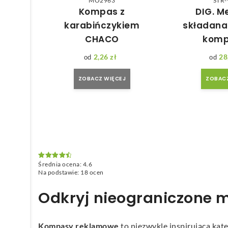
MO2963
STR-
Kompas z
DIG. M
karabińczykiem
składana
CHACO
kom
2,26
zł
28
ZOBACZ WIĘCEJ
ZOBACZ
Średnia ocena:
4.6
Oceniono
4.6
na 5
Na podstawie:
18
ocen
Odkryj nieograniczone
Kompasy reklamowe
to niezwykle inspirująca kat