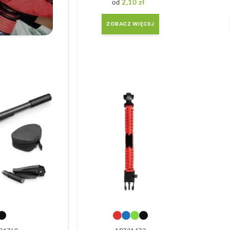
,45
zł
2,10
zł
we
 WIĘCEJ
ZOBACZ WIĘCEJ