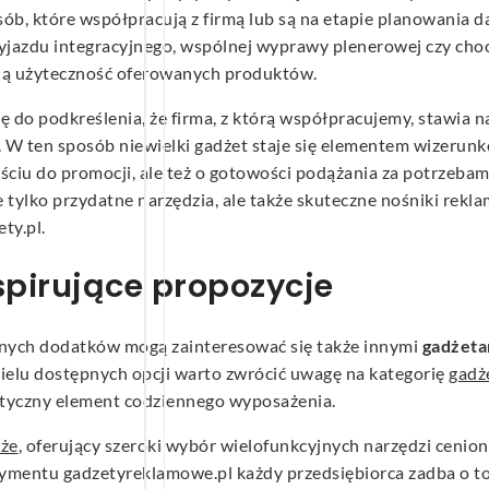
sób, które współpracują z firmą lub są na etapie planowania
jazdu integracyjnego, wspólnej wyprawy plenerowej czy choc
alną użyteczność oferowanych produktów.
ię do podkreślenia, że firma, z którą współpracujemy, stawia 
. W ten sposób niewielki gadżet staje się elementem wizeru
jściu do promocji, ale też o gotowości podążania za potrzeb
e tylko przydatne narzędzia, ale także skuteczne nośniki rekl
ty.pl.
spirujące propozycje
nych dodatków mogą zainteresować się także innymi
gadżeta
 wielu dostępnych opcji warto zwrócić uwagę na kategorię
gadż
aktyczny element codziennego wyposażenia.
oże
, oferujący szeroki wybór wielofunkcyjnych narzędzi cenio
mentu gadzetyreklamowe.pl każdy przedsiębiorca zadba o to, 