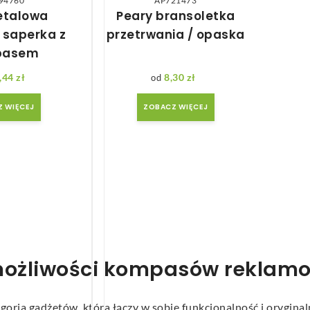
94760
AP721473
etalowa
Peary bransoletka
 saperka z
przetrwania / opaska
pasem
,44
zł
8,30
zł
 WIĘCEJ
ZOBACZ WIĘCEJ
 możliwości kompasów reklam
egoria gadżetów, która łączy w sobie funkcjonalność i orygina