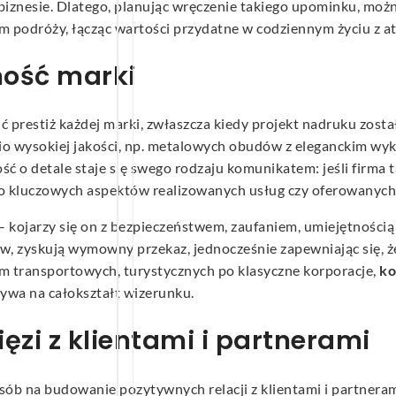
 biznesie. Dlatego, planując wręczenie takiego upominku, moż
em podróży, łącząc wartości przydatne w codziennym życiu z 
lność marki
ć prestiż każdej marki, zwłaszcza kiedy projekt nadruku zost
o wysokiej jakości, np. metalowych obudów z eleganckim wyk
 o detale staje się swego rodzaju komunikatem: jeśli firma 
 do kluczowych aspektów realizowanych usług czy oferowanyc
– kojarzy się on z bezpieczeństwem, zaufaniem, umiejętności
ów, zyskują wymowny przekaz, jednocześnie zapewniając się, że
irm transportowych, turystycznych po klasyczne korporacje,
ko
ływa na całokształt wizerunku.
zi z klientami i partnerami
sób na budowanie pozytywnych relacji z klientami i partner