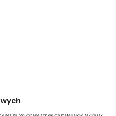
owych
lny design. Wykonane z trwałych materiałów, takich jak