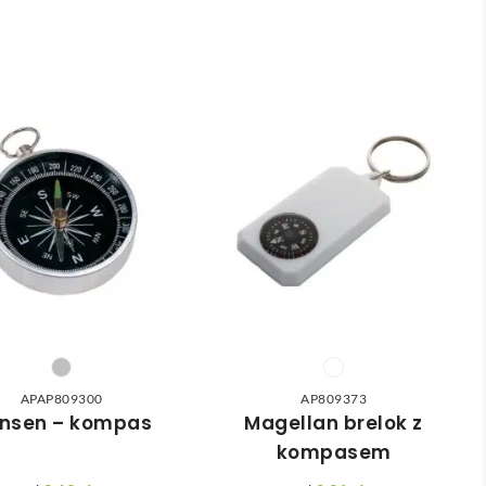
APAP809300
AP809373
nsen – kompas
Magellan brelok z
kompasem