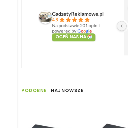
GadzetyReklamowe.pl
4.9
Na podstawie 201 opinii
powered by
G
o
o
g
l
e
OCEŃ NAS NA
PODOBNE
NAJNOWSZE