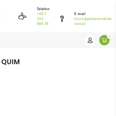
Telefon
+48 7
E-mail
333
biuro@gadzetyreklam
888 38
owe.pl
0
. QUIM