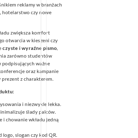
ośnikiem reklamy w branżach
a, hotelarstwo czy nowe
adu zwiększa komfort
o otwarcia w kieszeni czy
je
czyste i wyraźne pismo
,
ania zarówno studentów
ów podpisujących ważne
 konferencje oraz kampanie
y prezent z charakterem.
duktu:
ysowania i niezwykle lekka.
minimalizuje ślady palców.
e i chowanie wkładu jedną
 logo, slogan czy kod QR.