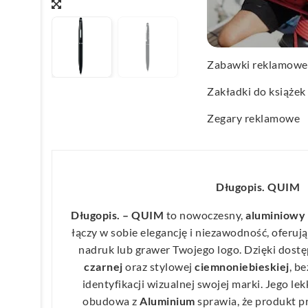
Wachlarze reklamo
Wagi kuchenne
Zabawki reklamowe
Zakładki do książek
Zegary reklamowe
Długopis. QUIM
Długopis. – QUIM
to nowoczesny,
aluminiowy
łączy w sobie elegancję i niezawodność, oferuj
nadruk lub grawer Twojego logo. Dzięki dostę
czarnej
oraz stylowej
ciemnoniebieskiej
, b
identyfikacji wizualnej swojej marki. Jego le
obudowa z
Aluminium
sprawia, że produkt p