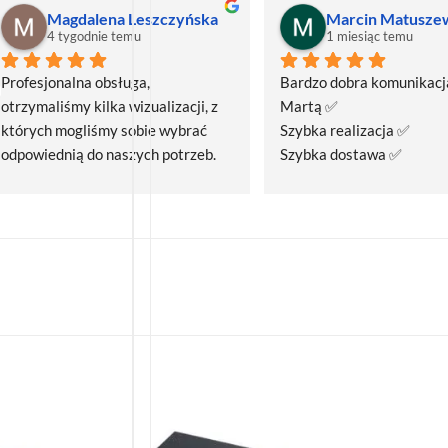
Magdalena Leszczyńska
Marcin Matusze
4 tygodnie temu
1 miesiąc temu
Profesjonalna obsługa, 
Bardzo dobra komunikacja
otrzymaliśmy kilka wizualizacji, z 
Martą ✅
których mogliśmy sobie wybrać 
Szybka realizacja ✅
odpowiednią do naszych potrzeb. 
Szybka dostawa ✅
Czas realizacji był krótszy niż 
zakładany.