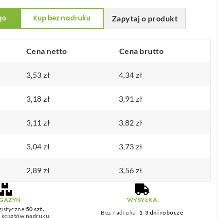
go
Kup bez nadruku
Zapytaj o produkt
Cena netto
Cena brutto
3,53
zł
4,34
zł
3,18
zł
3,91
zł
3,11
zł
3,82
zł
3,04
zł
3,73
zł
2,89
zł
3,56
zł
GAZYN
WYSYŁKA
gistyczne
50 szt.
Bez nadruku:
1-3 dni robocze
z kosztów nadruku.