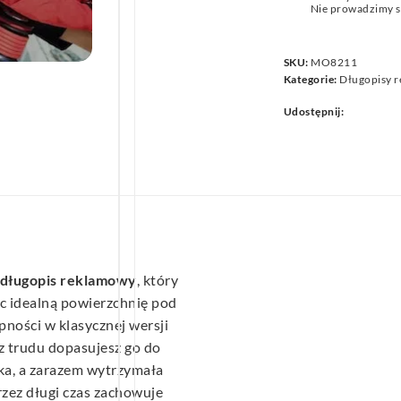
Nie prowadzimy s
we
SKU:
MO8211
Kategorie:
Długopisy 
Udostępnij:
 długopis reklamowy
, który
ąc idealną powierzchnię pod
pności w klasycznej wersji
ez trudu dopasujesz go do
kka, a zarazem wytrzymała
rzez długi czas zachowuje