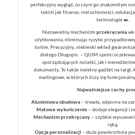
perfekcyjny wygląd, co czyni go znakomitym n
takich jak finanse, nieruchomości, edukacj
technologie ✒️.
Niezawodny mechanizm
przekręcania
wkł
użytkowania, eliminując ryzyko przypadkoweg
torbie. Precyzyjny, niebieski wkład gwarantu
dlatego Długopis. – QUIM spełni oczekiw
sporządzających notatki, jak i menedżer
dokumenty. To także świetny gadżet na targi,
mailingowe, w których liczy się funkcjonaln
Najważniejsze cechy pro
Aluminiowa obudowa
– trwała, odporna na zar
Matowe wykończenie
– dodaje elegancji i 
Mechanizm przekręcany
– szybkie wysuwani
ręką.
Opcja personalizacji
– duża powierzchnia pod