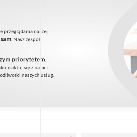
e przeglądania naszej
ś sam
. Nasz zespół
szym priorytetem
.
ontaktuj się z nami i
żliwości naszych usług.