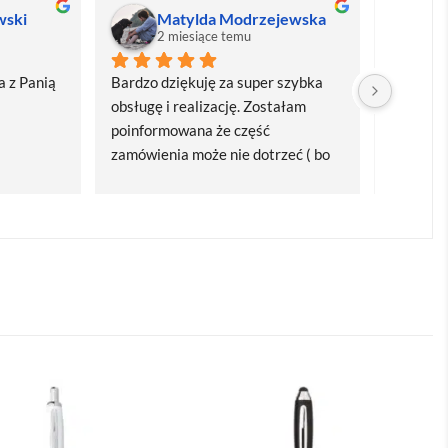
wski
Matylda Modrzejewska
M
2 miesiące temu
2
 z Panią 
Bardzo dziękuję za super szybka 
Bardzo d
obsługę i realizację. Zostałam 
realizacj
poinformowana że część 
dostawa
zamówienia może nie dotrzeć ( bo 
Polecam
bardzo późno zamówiłam ) ale 
wszystko się udalo. Dziękuję za 
obsługę pani Marii T. Będę wracać 
po kolejne produkty