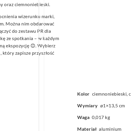
y oraz ciemnoniebieski.
ocnienia wizerunku marki,
em. Można nim obdarować
czyć do zestawu PR dla
tkę ze spotkania – w każdym
nną ekspozycję 😊. Wybierz
, który zapisze przyszłość
Kolor
ciemnoniebieski, 
Wymiary
ø1×13,5 cm
Waga
0,017 kg
Materiał
aluminium