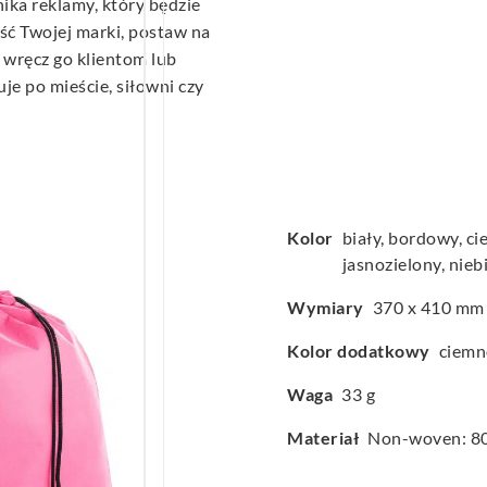
nika reklamy, który będzie
ść Twojej marki, postaw na
 wręcz go klientom lub
je po mieście, siłowni czy
Kolor
biały, bordowy, c
jasnozielony, nieb
Wymiary
370 x 410 mm
Kolor dodatkowy
ciemn
Waga
33 g
Materiał
Non-woven: 80