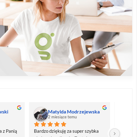
wski
Matylda Modrzejewska
M
2 miesiące temu
2
 z Panią 
Bardzo dziękuję za super szybka 
Bardzo d