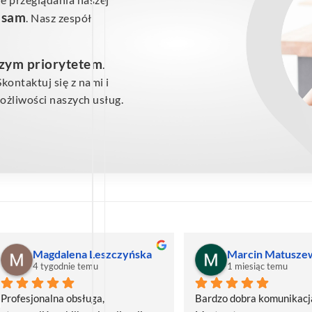
ś sam
. Nasz zespół
szym priorytetem
.
ontaktuj się z nami i
żliwości naszych usług.
Magdalena Leszczyńska
Marcin Matusze
4 tygodnie temu
1 miesiąc temu
Profesjonalna obsługa, 
Bardzo dobra komunikacja