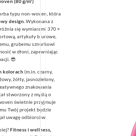
oven (80 g/m²)
orba typu non-woven, która
owy design
. Wykonana z
yróżnia się wymiarami 370 ×
ortową, artykuły biurowe,
dnemu, grubemu sznurkowi
nosić w dłoni, zapewniając
acji. 😎
h kolorach
(m.in. czarny,
owy, żółty, jasnozielony,
kreatywnego znakowania
ał stworzony z myślą o
oven świetnie przyjmuje
zemu Twój projekt będzie
ągał uwagę odbiorców.
piej?
Fitness i wellness,