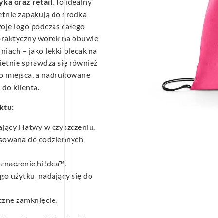
yka oraz retail
. To idealny
hętnie zapakują do środka
oje logo podczas całego
 praktyczny worek na obuwie
niach – jako lekki plecak na
wietnie sprawdza się również
o miejsca, a nadrukowane
do klienta.
ktu:
jący i łatwy w czyszczeniu.
sowana do codziennych
znaczenie hi!dea™.
o użytku, nadający się do
czne zamknięcie.