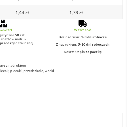
1,44
zł
1,78
zł
GAZYN
WYSYŁKA
gistyczne
50 szt.
Bez nadruku:
1-3 dni robocze
z kosztów nadruku.
przedaży detalicznej.
Z nadrukiem:
5-10 dni roboczych
Koszt:
19 pln za paczkę
ane z nadrukiem
lecak
,
plecaki
,
przedszkole
,
worki