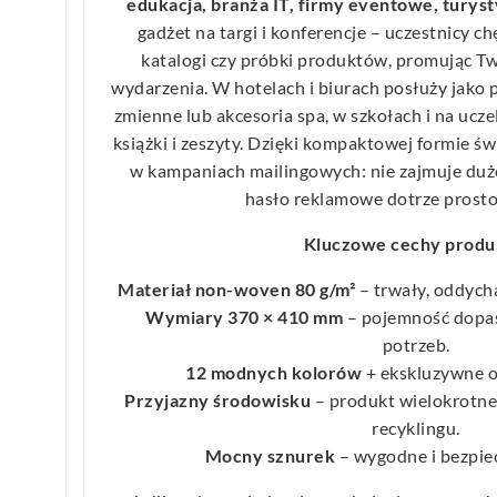
edukacja, branża IT, firmy eventowe, turyst
gadżet na targi i konferencje – uczestnicy c
katalogi czy próbki produktów, promując Tw
wydarzenia. W hotelach i biurach posłuży jako
zmienne lub akcesoria spa, w szkołach i na uczel
książki i zeszyty. Dzięki kompaktowej formie ś
w kampaniach mailingowych: nie zajmuje duż
hasło reklamowe dotrze prosto 
Kluczowe cechy produ
Materiał non-woven 80 g/m²
– trwały, oddycha
Wymiary 370 × 410 mm
– pojemność dopa
potrzeb.
12 modnych kolorów
+ ekskluzywne o
Przyjazny środowisku
– produkt wielokrotneg
recyklingu.
Mocny sznurek
– wygodne i bezpie