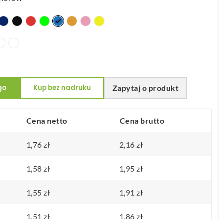
go
Kup bez nadruku
Zapytaj o produkt
Cena netto
Cena brutto
1,76
zł
2,16
zł
1,58
zł
1,95
zł
1,55
zł
1,91
zł
1,51
zł
1,86
zł