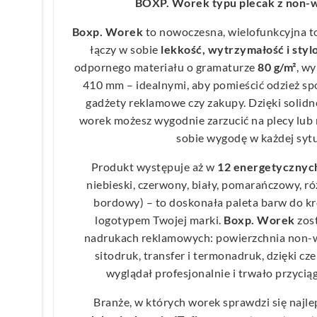
BOXP. Worek typu plecak z non-w
Boxp. Worek
to nowoczesna, wielofunkcyjna t
łączy w sobie
lekkość, wytrzymałość i styl
odpornego materiału o gramaturze
80 g/m²
, w
410 mm – idealnymi, aby pomieścić odzież sp
gadżety reklamowe czy zakupy. Dzięki soli
worek możesz wygodnie zarzucić na plecy lub 
sobie wygodę w każdej sytu
Produkt występuje aż w
12 energetycznyc
niebieski, czerwony, biały, pomarańczowy, róż
bordowy) – to doskonała paleta barw do 
logotypem Twojej marki.
Boxp. Worek
zost
nadrukach reklamowych: powierzchnia non-w
sitodruk, transfer i termonadruk, dzięki c
wyglądał profesjonalnie i trwało przyci
Branże, w których worek sprawdzi się najle