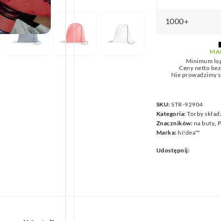
we
1000+
MA
Minimum lo
Ceny netto be
Nie prowadzimy s
SKU:
STR-92904
Kategoria:
Torby skład
Znaczników:
na buty
,
P
Marka:
hi!dea™
Udostępnij: