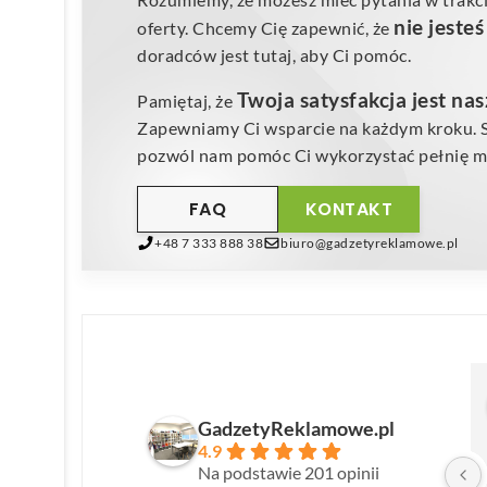
nie jeste
oferty. Chcemy Cię zapewnić, że
doradców jest tutaj, aby Ci pomóc.
Twoja satysfakcja jest na
Pamiętaj, że
Zapewniamy Ci wsparcie na każdym kroku. Sk
pozwól nam pomóc Ci wykorzystać pełnię mo
FAQ
KONTAKT
+48 7 333 888 38
biuro@gadzetyreklamowe.pl
GadzetyReklamowe.pl
4.9
Na podstawie 201 opinii