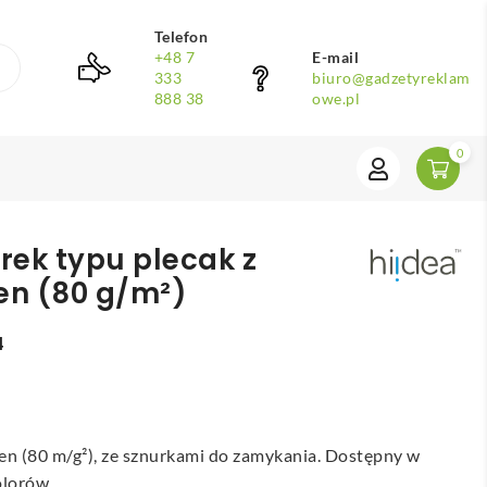
Telefon
+48 7
E-mail
333
biuro@gadzetyreklam
888 38
owe.pl
0
rek typu plecak z
n (80 g/m²)
4
n (80 m/g²), ze sznurkami do zamykania. Dostępny w
olorów