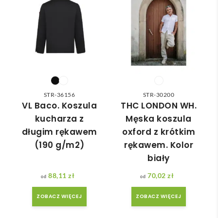
odpo
✅
ć 
pewnością siebie i profesjonalizmem 😎.
wied
zam
nią 
ówie
do 
nia 
nasz
moż
ych 
e nie 
potr
dotr
zeb. 
zeć ( 
STR-36156
STR-30200
Czas 
bo 
VL Baco. Koszula
THC LONDON WH.
reali
bard
kucharza z
Męska koszula
zacji 
zo 
długim rękawem
oxford z krótkim
był 
późn
(190 g/m2)
rękawem. Kolor
krót
o 
biały
szy 
zam
niż 
ówił
88,11
zł
70,02
zł
zakł
am ) 
adan
ale 
ZOBACZ WIĘCEJ
ZOBACZ WIĘCEJ
y.
wszy