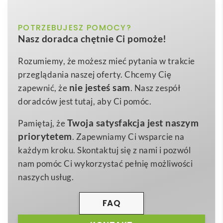
rękawem dla kobiet
błękitny, bordowy, czarny, szary
POTRZEBUJESZ POMOCY?
Kolor
THC PARIS WOMEN. Popelinowa koszula z długim
Nasz doradca chętnie Ci pomoże!
rękawem dla kobiet
to wyrafinowany, a zarazem
S
,
M
,
L
,
XL
,
XXL
Rozmiar
praktyczny wybór, który przyciągnie spojrzenia
Rozumiemy, że możesz mieć pytania w trakcie
rozmiary: s, m, l, xl, xxl
Wymiary
zarówno w biurze, jak i podczas eventów 🥰.
przeglądania naszej oferty. Chcemy Cię
300 g
Elegancko skrojona, dopasowana w talii dzięki dwóm
Waga
nie jesteś sam
zapewnić, że
. Nasz zespół
zaszewkom z tyłu, podkreśla kobiecą sylwetkę i
doradców jest tutaj, aby Ci pomóc.
Bawełna, poliamid i spandex
Materiał
prezentuje się z klasą. Gładka popelina sprawia, że
Twoja satysfakcja jest naszym
Pamiętaj, że
koszula jest niezwykle przyjemna w dotyku, a 7
priorytetem
. Zapewniamy Ci wsparcie na
pasujących kolorystycznie guzików dodaje jej
każdym kroku. Skontaktuj się z nami i pozwól
subtelnego uroku. To znakomite tło pod firmowe
logo
nam pomóc Ci wykorzystać pełnię możliwości
– stwórz spójny wizerunek marki, który zapadnie w
naszych usług.
pamięć Twoim klientom.
Model wyróżnia się tkaniną:
68 % bawełna, 28 %
FAQ
poliamid, 4 % elastan
(115 g/m²). Takie połączenie