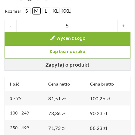
S
M
L
XL
XXL
Rozmiar
ilość
-
+
THC
Wyceń z Logo
PARIS
WOMEN.
Kup bez nadruku
Popelinowa
koszula
Zapytaj o produkt
z
długim
Ilość
Cena netto
Cena brutto
rękawem
dla
1 - 99
81,51
zł
100,26
zł
kobiet
100 - 249
73,36
zł
90,23
zł
250 - 499
71,73
zł
88,23
zł