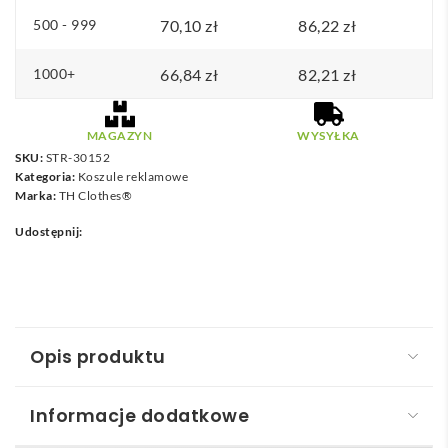
500 - 999
70,10
zł
86,22
zł
1000+
66,84
zł
82,21
zł
MAGAZYN
WYSYŁKA
SKU:
STR-30152
Kategoria:
Koszule reklamowe
Marka:
TH Clothes®
Udostępnij:
Opis produktu
Informacje dodatkowe
THC PARIS WOMEN. Popelinowa koszula z długim