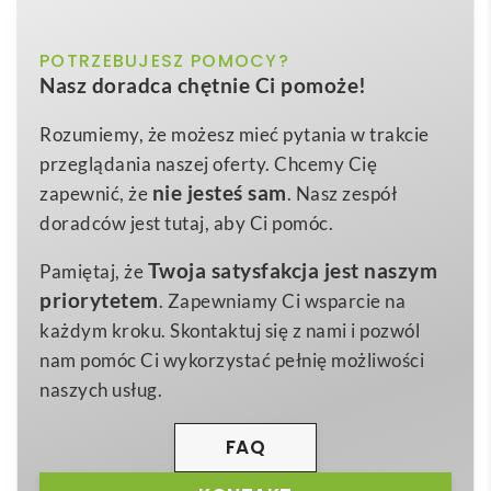
długim rękawem. Kolor biały
biały
POTRZEBUJESZ POMOCY?
Kolor
THC PARIS WH. Popelinowa koszula męska z
Nasz doradca chętnie Ci pomoże!
długim rękawem
to wyjątkowo elegancki i
S
,
M
,
L
,
XL
,
XXL
Rozmiar
funkcjonalny wybór w kategorii Koszule z
logo
.
Rozumiemy, że możesz mieć pytania w trakcie
rozmiary: s, m, l, xl, xxl
Wymiary
Uszyta z lekkiej, oddychającej tkaniny –
68%
przeglądania naszej oferty. Chcemy Cię
350 g
bawełna, 28% poliamid, 4% elastan (115 g/m²)
–
Waga
nie jesteś sam
zapewnić, że
. Nasz zespół
zapewnia komfort noszenia przez cały dzień, a
doradców jest tutaj, aby Ci pomóc.
Bawełna, poliamid i spandex
Materiał
dodatek elastanu subtelnie dopasowuje się do
Twoja satysfakcja jest naszym
Pamiętaj, że
sylwetki. Długi rękaw z jedną zakładką, regulowane
priorytetem
. Zapewniamy Ci wsparcie na
mankiety na dwa guziki oraz
7 guzików w kolorze
każdym kroku. Skontaktuj się z nami i pozwól
tkaniny
podkreślają klasę modelu. Dostępne
nam pomóc Ci wykorzystać pełnię możliwości
rozmiary:
S, M, L, XL, XXL
; waga produktu: 350 g.
naszych usług.
Biały odcień to perfekcyjne płótno pod firmowy
nadruk
lub haft, dlatego koszula spełni rolę
FAQ
prestiżowego nośnika identyfikacji wizualnej 🙂.