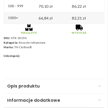
500 - 999
70,10
zł
86,22
zł
1000+
66,84
zł
82,21
zł
MAGAZYN
WYSYŁKA
SKU:
STR-30194
Kategoria:
Koszule reklamowe
Marka:
TH Clothes®
Udostępnij:
Opis produktu
Informacje dodatkowe
THC PARIS WH. Popelinowa koszula męska z