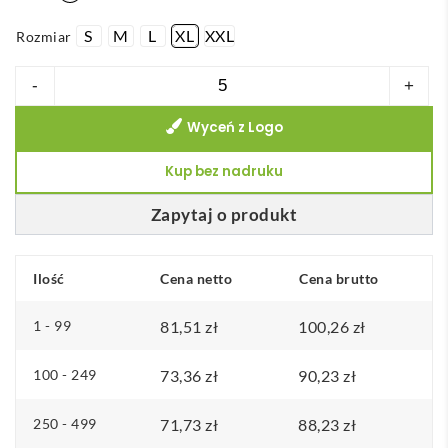
S
M
L
XL
XXL
Rozmiar
ilość
-
+
THC
Wyceń z Logo
PARIS
WH.
Kup bez nadruku
Popelinowa
koszula
Zapytaj o produkt
męska
z
Ilość
Cena netto
Cena brutto
długim
rękawem.
1 - 99
81,51
zł
100,26
zł
Kolor
biały
100 - 249
73,36
zł
90,23
zł
250 - 499
71,73
zł
88,23
zł