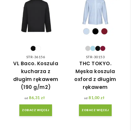
odpo
✅
ć 
wied
zam
nią 
ówie
do 
nia 
nasz
moż
ych 
e nie 
potr
dotr
zeb. 
zeć ( 
STR-36156
STR-30153
Czas 
bo 
VL Baco. Koszula
THC TOKYO.
reali
bard
kucharza z
Męska koszula
zacji 
zo 
długim rękawem
oxford z długim
był 
późn
(190 g/m2)
rękawem
krót
o 
szy 
zam
86,31
zł
81,00
zł
niż 
ówił
ZOBACZ WIĘCEJ
ZOBACZ WIĘCEJ
zakł
am ) 
adan
ale 
y.
wszy