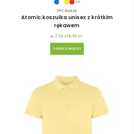
+5
PFC-R6424
Atomic koszulka unisex z krótkim
rękawem
7,56
zł
8,45
zł
Zakres cen: od 7,56 zł do 8,45 zł
ZOBACZ WIĘCEJ