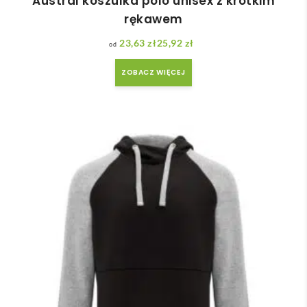
Austral koszulka polo unisex z krótkim
rękawem
23,63
zł
25,92
zł
Zakres cen: od 23,63 zł do 25,92 zł
ZOBACZ WIĘCEJ