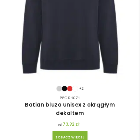
+2
PFC-R1071
Batian bluza unisex z okrągłym
dekoltem
73,92
zł
ZOBACZ WIĘCEJ