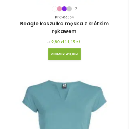
+7
PFC-R6554
Beagle koszulka męska z krótkim
rękawem
9,80
zł
11,15
zł
Zakres cen: od 9,80 zł do 11,15 zł
ZOBACZ WIĘCEJ