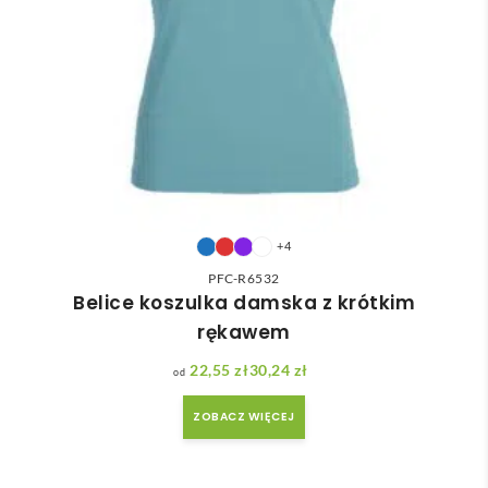
+4
PFC-R6532
Belice koszulka damska z krótkim
rękawem
22,55
zł
30,24
zł
Zakres cen: od 22,55 zł do 30,24 zł
ZOBACZ WIĘCEJ