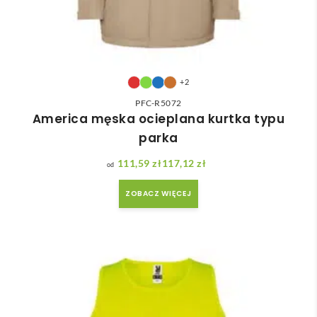
+2
PFC-R5072
America męska ocieplana kurtka typu
parka
111,59
zł
117,12
zł
Zakres cen: od 111,59 zł do 117,12 zł
ZOBACZ WIĘCEJ