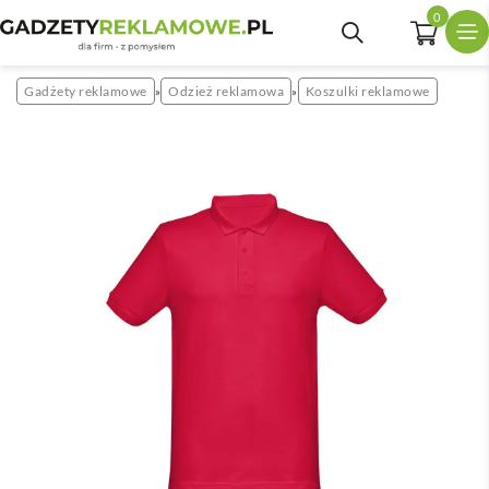
0
Gadżety reklamowe
Odzież reklamowa
Koszulki reklamowe
»
»