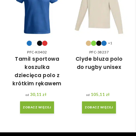
wied
zam
nią 
ówie
do 
nia 
nasz
moż
ych 
e nie 
potr
dotr
+1
zeb. 
zeć ( 
PFC-K0402
PFC-38237
Czas 
bo 
Tamil sportowa
Clyde bluza polo
reali
bard
koszulka
do rugby unisex
zacji 
zo 
dziecięca polo z
był 
późn
krótkim rękawem
krót
o 
szy 
zam
30,11
zł
105,11
zł
niż 
ówił
ZOBACZ WIĘCEJ
ZOBACZ WIĘCEJ
zakł
am ) 
adan
ale 
y.
wszy
stko 