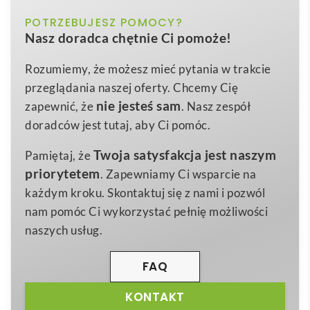
THC MONACO II. Męski polo t-shirt
to
czerwony
POTRZEBUJESZ POMOCY?
Kolor
wyrafinowana propozycja dla osób, które chcą
Nasz doradca chętnie Ci pomoże!
połączyć codzienny komfort z profesjonalnym
M
,
L
,
XL
Rozmiar
wizerunkiem 🌟. Uszyta z
100% bawełny
o
Rozumiemy, że możesz mieć pytania w trakcie
rozmiary: s, m, l, xl, xxl
Wymiary
gramaturze 240 g/m², ta koszulka zapewnia
przeglądania naszej oferty. Chcemy Cię
320 g
przewiewność i trwałość, a równocześnie stanowi
Waga
nie jesteś sam
zapewnić, że
. Nasz zespół
znakomite tło pod
logo
lub wyrazisty
nadruk
.
doradców jest tutaj, aby Ci pomóc.
100% bawełna
Materiał
Potrójny, dopasowany kolorystycznie zestaw guzików
Twoja satysfakcja jest naszym
Pamiętaj, że
i solidny kołnierzyk pique dodają elegancji, dlatego
priorytetem
. Zapewniamy Ci wsparcie na
produkt świetnie sprawdzi się w branży
każdym kroku. Skontaktuj się z nami i pozwól
motoryzacyjnej, hotelarskiej czy gastronomicznej,
nam pomóc Ci wykorzystać pełnię możliwości
gdzie schludny wygląd pracownika to podstawa.
naszych usług.
Dzięki rozmiarom od S do XXL z łatwością dopasujesz
ją do całego zespołu.
FAQ
Druga generacja modelu
THC MONACO II. Męski
KONTAKT
polo t-shirt
zachwyca detalami: taśmowe