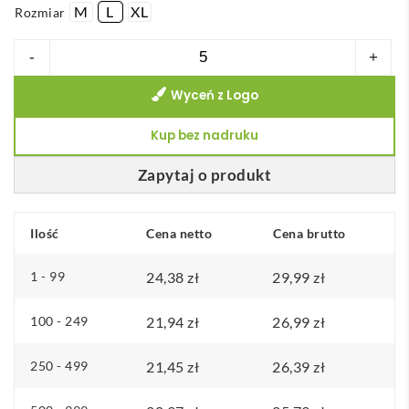
M
L
XL
Rozmiar
ilość
-
+
THC
Wyceń z Logo
MONACO
II.
Kup bez nadruku
Męski
polo
Zapytaj o produkt
t-
shirt
Ilość
Cena netto
Cena brutto
1 - 99
24,38
zł
29,99
zł
100 - 249
21,94
zł
26,99
zł
250 - 499
21,45
zł
26,39
zł