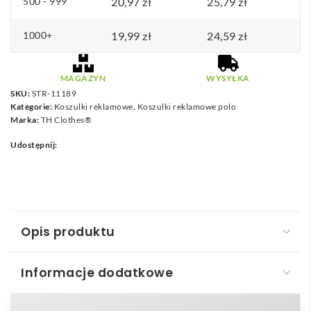
500 - 999
20,97
zł
25,79
zł
1000+
19,99
zł
24,59
zł
MAGAZYN
WYSYŁKA
SKU:
STR-11189
Kategorie:
Koszulki reklamowe
,
Koszulki reklamowe polo
Marka:
TH Clothes®
Udostępnij:
Opis produktu
Informacje dodatkowe
THC MONACO II. Męski polo t-shirt