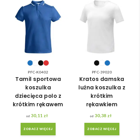
wybr
dost
a że 
cam
ać 
awa 
częś
odpo
✅
ć 
wied
zam
nią 
ówie
do 
nia 
nasz
moż
ych 
e nie 
potr
dotr
zeb. 
zeć ( 
PFC-K0402
PFC-39020
Czas 
bo 
Tamil sportowa
Kratos damska
reali
bard
koszulka
luźna koszulka z
zacji 
zo 
dziecięca polo z
krótkim
był 
późn
krótkim rękawem
rękawkiem
krót
o 
szy 
zam
30,11
zł
30,38
zł
niż 
ówił
ZOBACZ WIĘCEJ
ZOBACZ WIĘCEJ
zakł
am ) 
adan
ale 