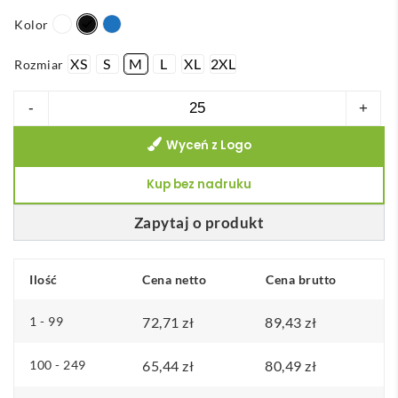
Kolor
XS
S
M
L
XL
2XL
Rozmiar
ilość
-
+
Damskie
Wyceń z Logo
polo
Oakville
Kup bez nadruku
z
długim
Zapytaj o produkt
rękawem
Ilość
Cena netto
Cena brutto
1 - 99
72,71
zł
89,43
zł
100 - 249
65,44
zł
80,49
zł