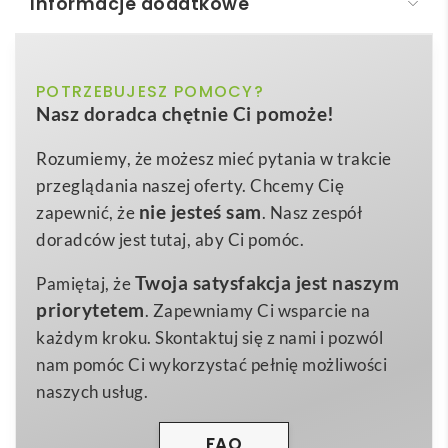
Informacje dodatkowe
Damskie polo Oakville z długim rękawem
Damskie polo Oakville z długim rękawem
to
biały, czarny, niebieski
POTRZEBUJESZ POMOCY?
Kolor
ponadczasowy wybór dla kobiet, które pragną łączyć
Nasz doradca chętnie Ci pomoże!
elegancję z wygodą 😊. Uszyte ze
100% bawełny BCI
XS
,
S
,
M
,
L
,
XL
,
2XL
Rozmiar
o gramaturze
200 g/m²
, zachwyca miękkością i
Rozumiemy, że możesz mieć pytania w trakcie
260 g
Waga
trwałością, a zarazem jest przepuszczalne dla
przeglądania naszej oferty. Chcemy Cię
Splot Piqué100% BCI cotton, 200 g/m2
powietrza, dzięki czemu sprawdza się o każdej porze
Materiał
nie jesteś sam
zapewnić, że
. Nasz zespół
roku.
Dopasowany krój
podkreśla sylwetkę, a
doradców jest tutaj, aby Ci pomóc.
pikowane szwy, satynowa taśma na karku oraz
Twoja satysfakcja jest naszym
Pamiętaj, że
boczne rozcięcia z satyny dodają koszulce
priorytetem
. Zapewniamy Ci wsparcie na
luksusowego charakteru. Brak metki dzięki etykiecie
każdym kroku. Skontaktuj się z nami i pozwól
termotransferowej przekłada się na maksymalny
nam pomóc Ci wykorzystać pełnię możliwości
komfort noszenia.
naszych usług.
Ten model to znakomity
gadżet
reklamowy
– gładka
struktura materiału doskonale przyjmuje
nadruk
lub
FAQ