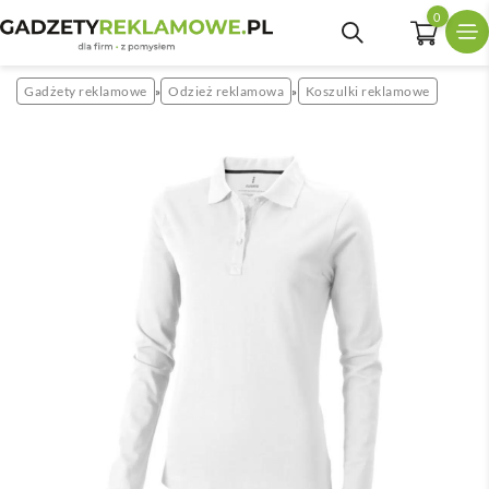
0
Gadżety reklamowe
Odzież reklamowa
Koszulki reklamowe
»
»