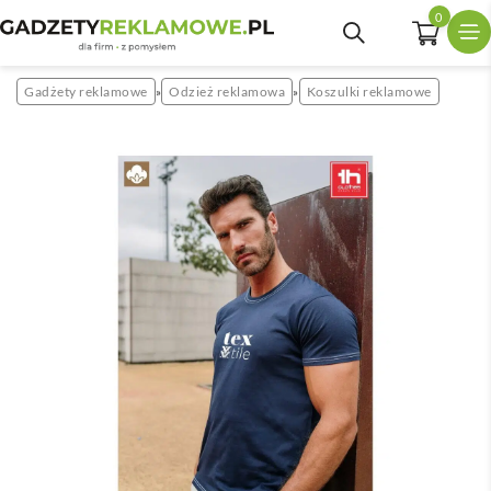
0
Gadżety reklamowe
Odzież reklamowa
Koszulki reklamowe
»
»