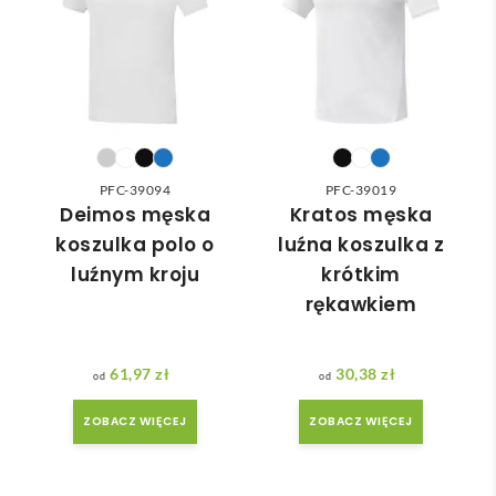
wied
zam
nią 
ówie
do 
nia 
nasz
moż
ych 
e nie 
potr
dotr
zeb. 
zeć ( 
PFC-39094
PFC-39019
Czas 
bo 
Deimos męska
Kratos męska
reali
bard
koszulka polo o
luźna koszulka z
zacji 
zo 
luźnym kroju
krótkim
był 
późn
rękawkiem
krót
o 
szy 
zam
niż 
ówił
61,97
zł
30,38
zł
zakł
am ) 
adan
ale 
ZOBACZ WIĘCEJ
ZOBACZ WIĘCEJ
y.
wszy
stko 