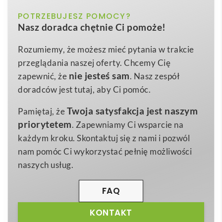
THC FAIR. 100% bawełniany t-shirt
to znakomity
błękitny, czarny, granatowy, jasnoróżowy,
POTRZEBUJESZ POMOCY?
Kolor
wybór, gdy szukasz koszulki, która podkreśli Twoje
Nasz doradca chętnie Ci pomoże!
turkusowy
logo
i pomoże wyeksponować każdy
nadruk
.
Wykonany z miękkiego dżerseju o gramaturze 150
XS
,
S
,
M
,
L
,
XL
,
XXL
Rozmiar
Rozumiemy, że możesz mieć pytania w trakcie
g/m² ze zrównoważonych upraw, ten model łączy
przeglądania naszej oferty. Chcemy Cię
rozmiary: xs, s, m, l, xl, xxl
Wymiary
wygodę z troską o środowisko. Luźny krój i elastyczny
nie jesteś sam
zapewnić, że
. Nasz zespół
160 g
kołnierzyk 1×1 z dodatkowym wzmocnieniem
Waga
doradców jest tutaj, aby Ci pomóc.
gwarantują trwałość, a podwójne szwy na rękawach i
Bawełna
Materiał
Twoja satysfakcja jest naszym
Pamiętaj, że
u dołu sprawiają, że koszulka wygląda perfekcyjnie
priorytetem
. Zapewniamy Ci wsparcie na
nawet po wielu praniach. Dostępność pełnej
każdym kroku. Skontaktuj się z nami i pozwól
rozmiarówki od XS do XXL sprawia, że bez trudu
nam pomóc Ci wykorzystać pełnię możliwości
dobierzesz wariant dla całego zespołu 🙂
naszych usług.
Paleta barw obejmuje elegancką czerń, głęboki
granat, świeży turkus, subtelny jasnoróżowy oraz
FAQ
energetyczny błękit, co pozwala stworzyć spójną linię
KONTAKT
odzieży firmowej. Waga zaledwie 160 g ułatwia