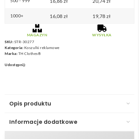
500 - 999
16,86
zł
20,74
zł
1000+
16,08
zł
19,78
zł
MAGAZYN
WYSYŁKA
SKU:
STR-30277
Kategoria:
Koszulki reklamowe
Marka:
TH Clothes®
Udostępnij:
Opis produktu
Informacje dodatkowe
THC FAIR. 100% bawełniany t-shirt