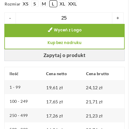
XS
S
M
L
XL
XXL
Rozmiar
ilość
-
+
THC
Wyceń z Logo
FAIR.
100%
Kup bez nadruku
bawełniany
t-
Zapytaj o produkt
shirt
Ilość
Cena netto
Cena brutto
1 - 99
19,61
zł
24,12
zł
100 - 249
17,65
zł
21,71
zł
250 - 499
17,26
zł
21,23
zł