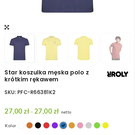
Star koszulka męska polo z
krótkim rękawem
SKU:
PFC-R66381K2
Z
27,00 zł
27,00 zł
–
netto
a
Alternative:
k
Kolor
r