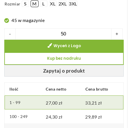
S
M
L
XL
2XL
3XL
Rozmiar
e
s
45 w magazynie
c
e
ilość
-
+
n
Star koszulka
:
Wyceń z Logo
męska
o
polo
Kup bez nadruku
d
z
2
krótkim
Zapytaj o produkt
5
rękawem
,
Ilość
Cena netto
Cena brutto
3
2
1 - 99
27,00
zł
33,21
zł
z
100 - 249
24,30
zł
29,89
zł
ł