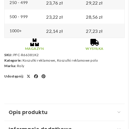
d
250 - 499
23,76
zł
29,22
zł
o
500 - 999
23,22
zł
28,56
zł
2
7
1000+
22,14
zł
27,23
zł
,
0
0
MAGAZYN
WYSYŁKA
SKU:
PFC-R66381K2
Kategorie:
Koszulki reklamowe
,
Koszulki reklamowe polo
z
Marka:
Roly
ł
Udostępnij:
X
Facebook
Pinterest
Opis produktu