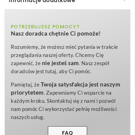
Informacje dodatkowe
Star koszulka męska polo z krótkim rękawem
Star koszulka męska polo z krótkim rękawem
to
biały, brazowy, czarny, czerwony,
POTRZEBUJESZ POMOCY?
Kolor
znakomity wybór, gdy szukasz eleganckiego, a
Nasz doradca chętnie Ci pomoże!
fioletowy, niebieski, pomarańczowy,
jednocześnie swobodnego elementu garderoby
różowy, szary, zielony, żółty
promocyjnej. Dzięki gramaturze 200 g/m² i splotowi
Rozumiemy, że możesz mieć pytania w trakcie
Piqué z
100% bawełny
S
,
M
,
L
,
XL
,
zapewnia wygodę noszenia
2XL
,
3XL
Rozmiar
przeglądania naszej oferty. Chcemy Cię
nawet w gorące dni, a jednocześnie świetnie
nie jesteś sam
zapewnić, że
. Nasz zespół
198 g
Waga
podkreśla firmową identyfikację wizualną.
doradców jest tutaj, aby Ci pomóc.
Splot Piqué100% Bawełna, 200 g/m2
Materiał
Prążkowany kołnierzyk i mankiety 1×1,
wzmocnione
Twoja satysfakcja jest naszym
Pamiętaj, że
kryte szwy
oraz boczne rozcięcia gwarantują
priorytetem
. Zapewniamy Ci wsparcie na
trwałość – koszulka znakomicie znosi wielokrotne
każdym kroku. Skontaktuj się z nami i pozwól
prania, zachowując kształt i kolor. Usuwalna metka
nam pomóc Ci wykorzystać pełnię możliwości
ułatwi personalizację, co czyni ją perfekcyjnym
naszych usług.
rozwiązaniem
dla Twojej firmy
👍
Ta propozycja z kategorii Koszulki z
logo
oraz
FAQ