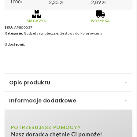
1000+
2,35
zł
2,89
zł
MAGAZYN
WYSYŁKA
SKU:
AP800037
Kategorie:
Gadżety świąteczne
,
Zestawy do kolorowania
Udostępnij:
Opis produktu
Informacje dodatkowe
Julfar Hat Czapka mikołaja do kolorowania
Julfar Hat Czapka mikołaja do kolorowania
to
biały
POTRZEBUJESZ POMOCY?
Kolor
świąteczny hit łączący kreatywną zabawę z subtelną
Nasz doradca chętnie Ci pomoże!
promocją marki. Ten niezwykle lekki, bo ważący