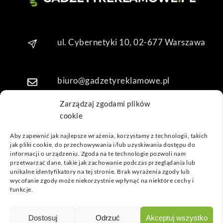
Dzię
kuję 
za 
ul. Cybernetyki 10, 02-677 Warszawa
obsł
ugę 
pani 
Mari
biuro@gadzetyreklamowe.pl
i T. 
Będę 
Zarządzaj zgodami plików
wrac
cookie
Telefon: +48 7 333 888 38
ać po 
Aby zapewnić jak najlepsze wrażenia, korzystamy z technologii, takich
kolej
jak pliki cookie, do przechowywania i/lub uzyskiwania dostępu do
Telefon: +48 7 333 888 48
ne 
informacji o urządzeniu. Zgoda na te technologie pozwoli nam
prod
przetwarzać dane, takie jak zachowanie podczas przeglądania lub
unikalne identyfikatory na tej stronie. Brak wyrażenia zgody lub
ukty
POPULARNE GADŻETY
wycofanie zgody może niekorzystnie wpłynąć na niektóre cechy i
funkcje.
NASZE LOKALIZACJE
GADŻETYREKLAMOWE.PL
Dostosuj
Odrzuć
Akceptuj wszystko