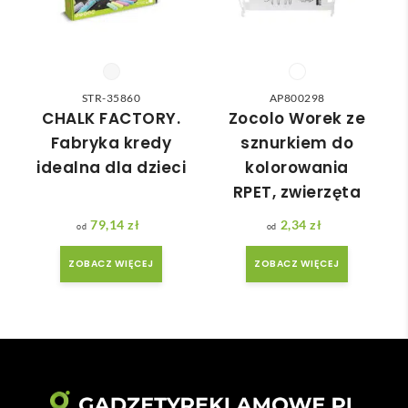
do 
nia 
nasz
moż
ych 
e nie 
potr
dotr
zeb. 
zeć ( 
STR-35860
AP800298
Czas 
bo 
CHALK FACTORY.
Zocolo Worek ze
reali
bard
Fabryka kredy
sznurkiem do
zacji 
zo 
idealna dla dzieci
kolorowania
był 
późn
RPET, zwierzęta
krót
o 
szy 
zam
79,14
zł
2,34
zł
niż 
ówił
ZOBACZ WIĘCEJ
ZOBACZ WIĘCEJ
zakł
am ) 
adan
ale 
y.
wszy
stko 
się 
udal
o. 