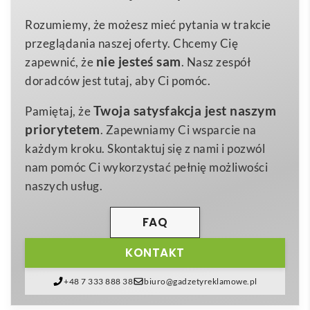
272×320 mm
Wymiary
zaledwie
40 g
, gadżet powstał z przyjaznej
Rozumiemy, że możesz mieć pytania w trakcie
40 g
Waga
środowisku
włókniny z recyklingu PET
. W zestawie
przeglądania naszej oferty. Chcemy Cię
Włóknina z recyklingu PET
znajduje się pięć kredek, dzięki którym każdy może
Materiał
nie jesteś sam
zapewnić, że
. Nasz zespół
samodzielnie ozdobić czapkę wyjątkowym motywem,
doradców jest tutaj, aby Ci pomóc.
a na eksponowanym polu bez trudu umieścisz
Twoja satysfakcja jest naszym
Pamiętaj, że
firmowe
logo
. To sprawia, że czapka staje się nie tylko
priorytetem
. Zapewniamy Ci wsparcie na
kolorowanką, ale także mobilnym nośnikiem
nadruk
u
każdym kroku. Skontaktuj się z nami i pozwól
🎨.
nam pomóc Ci wykorzystać pełnię możliwości
Produkt ma kompaktowe
wymiary 272 × 320 mm
,
naszych usług.
dzięki czemu zmieści się w świątecznym pakiecie
startowym, welcome packu czy przesyłce kurierskiej
FAQ
jako miły upominek.
Julfar Hat Czapka mikołaja do
KONTAKT
kolorowania
sprawdzi się znakomicie w branży
eventowej, e-commerce, gastronomicznej oraz w
+48 7 333 888 38
biuro@gadzetyreklamowe.pl
szkołach językowych, które chcą dodać świątecznego