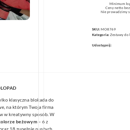
Minimum lo
we
Ceny netto be
Nie prowadzimy s
SKU:
MO8769
Kategoria:
Zestawy do
Udostępnij:
COLOPAD
tylko klasyczna blokada do
we, na którym Twoja firma
tów w kreatywny sposób. W
kolorze beżowym
– 6 z
oraz 18 zupełnie pustych