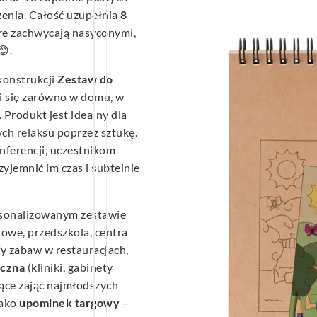
zenia. Całość uzupełnia
8
óre zachwycają nasyconymi,
😊.
konstrukcji
Zestaw do
i się zarówno w domu, w
 Produkt jest idealny dla
ch relaksu poprzez sztukę.
ferencji, uczestnikom
yjemnić im czas i subtelnie
ersonalizowanym zestawie
kowe, przedszkola, centra
fy zabaw w restauracjach,
czna
(kliniki, gabinety
ące zająć najmłodszych
jako
upominek targowy
–