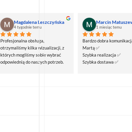
Magdalena Leszczyńska
Marcin Matusze
4 tygodnie temu
1 miesiąc temu
Profesjonalna obsługa, 
Bardzo dobra komunikacja
otrzymaliśmy kilka wizualizacji, z 
Martą ✅
których mogliśmy sobie wybrać 
Szybka realizacja ✅
odpowiednią do naszych potrzeb. 
Szybka dostawa ✅
Czas realizacji był krótszy niż 
zakładany.