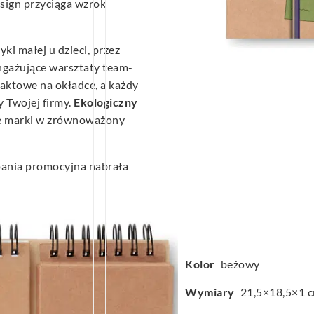
esign przyciąga wzrok
ki małej u dzieci, przez
ngażujące warsztaty team-
aktowe na okładce, a każdy
 Twojej firmy.
Ekologiczny
e marki w zrównoważony
pania promocyjna nabrała
Kolor
beżowy
Wymiary
21,5×18,5×1 