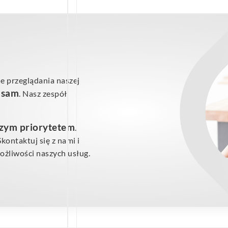
e przeglądania naszej
ś sam
. Nasz zespół
szym priorytetem
.
ontaktuj się z nami i
żliwości naszych usług.