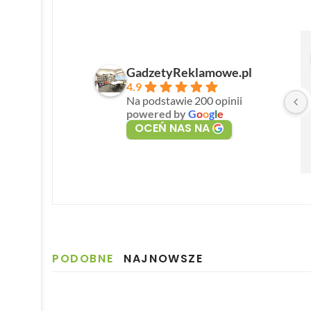
GadzetyReklamowe.pl
4.9
Na podstawie 200 opinii
powered by
G
o
o
g
l
e
OCEŃ NAS NA
PODOBNE
NAJNOWSZE