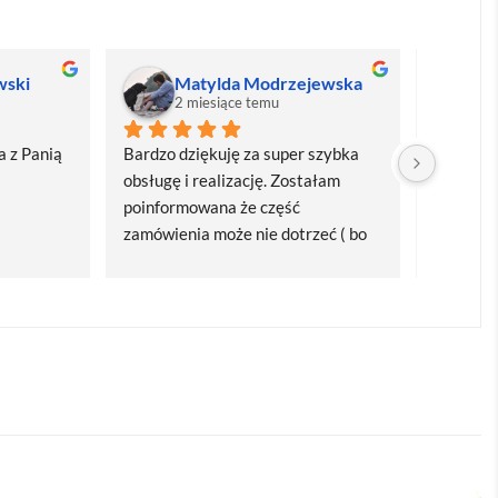
wski
Matylda Modrzejewska
M
2 miesiące temu
2
 z Panią 
Bardzo dziękuję za super szybka 
Bardzo d
obsługę i realizację. Zostałam 
realizacj
poinformowana że część 
dostawa
zamówienia może nie dotrzeć ( bo 
Polecam
bardzo późno zamówiłam ) ale 
wszystko się udalo. Dziękuję za 
obsługę pani Marii T. Będę wracać 
po kolejne produkty