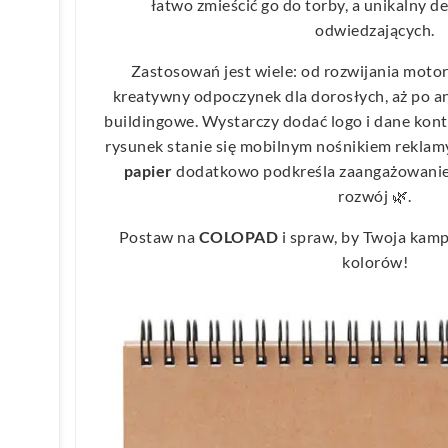
łatwo zmieścić go do torby, a unikalny d
odwiedzających.
Zastosowań jest wiele: od rozwijania motory
kreatywny odpoczynek dla dorosłych, aż po a
buildingowe. Wystarczy dodać logo i dane kont
rysunek stanie się mobilnym nośnikiem reklamy
papier
dodatkowo podkreśla zaangażowani
rozwój 🌿.
Postaw na
COLOPAD
i spraw, by Twoja kam
kolorów!