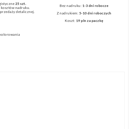
gistyczne
25 szt.
Bez nadruku:
1-3 dni robocze
z kosztów nadruku.
przedaży detalicznej.
Z nadrukiem:
5-10 dni roboczych
Koszt:
19 pln za paczkę
 kolorowania