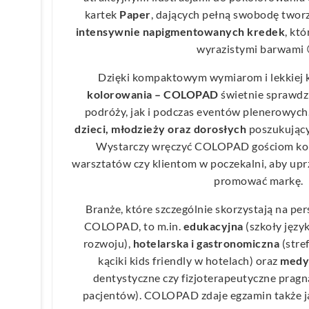
kartek
Paper
, dających pełną swobodę twor
intensywnie napigmentowanych kredek
, kt
wyrazistymi barwami 
Dzięki kompaktowym wymiarom i lekkiej 
kolorowania – COLOPAD
świetnie sprawdz
podróży, jak i podczas eventów plenerowych.
dzieci, młodzieży oraz dorosłych
poszukujący
Wystarczy wręczyć COLOPAD gościom kon
warsztatów czy klientom w poczekalni, aby uprz
promować markę.
Branże, które szczególnie skorzystają na p
COLOPAD, to m.in.
edukacyjna
(szkoły języ
rozwoju),
hotelarska i gastronomiczna
(stre
kąciki kids friendly w hotelach) oraz
medy
dentystyczne czy fizjoterapeutyczne pragn
pacjentów). COLOPAD zdaje egzamin także 