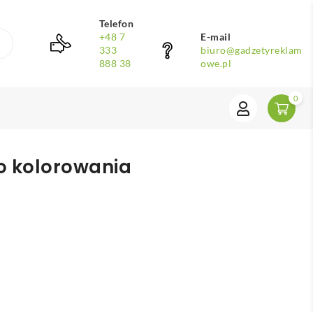
Telefon
+48 7
E-mail
333
biuro@gadzetyreklam
888 38
owe.pl
0
o kolorowania
D