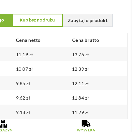
go
Kup bez nadruku
Zapytaj o produkt
Cena netto
Cena brutto
11,19
zł
13,76
zł
10,07
zł
12,39
zł
9,85
zł
12,11
zł
9,62
zł
11,84
zł
9,18
zł
11,29
zł
GAZYN
WYSYŁKA