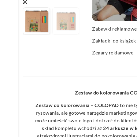
Wachlarze reklamo
Wagi kuchenne
Zabawki reklamowe
Zakładki do książek
Zegary reklamowe
Zestaw do kolorowania 
Zestaw do kolorowania – COLOPAD
to nie 
rysowania, ale gotowe narzędzie marketingo
może umieścić swoje logo i dotrzeć do klien
skład kompletu wchodzi aż
24 arkusze w 
atrakcyjnymi ilustracjami do pokolorowania 