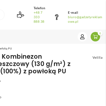
Telefon
+48 7
E-mail
333
biuro@gadzetyreklam
888 38
owe.pl
0
owłoką PU
. Kombinezon
Velilla
eszczowy (130 g/m²) z
 (100%) z powłoką PU
7
o