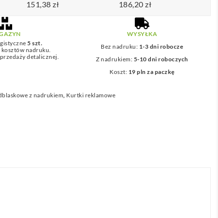
151,38
zł
186,20
zł
GAZYN
WYSYŁKA
gistyczne
5 szt.
Bez nadruku:
1-3 dni robocze
z kosztów nadruku.
przedaży detalicznej.
Z nadrukiem:
5-10 dni roboczych
Koszt:
19 pln za paczkę
dblaskowe z nadrukiem
,
Kurtki reklamowe