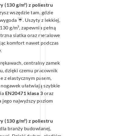
(130 g/m²) z poliestru
ysz wszędzie tam, gdzie
wygoda ☔. Uszyty z lekkiej,
130 g/m², zapewnia pełną
trzna siatka oraz metalowe
jąc komfort nawet podczas
.
 rękawach, centralny zamek
u, dzięki czemu pracownik
ie z elastycznym pasem,
e nogawek ułatwiają szybkie
nia
EN20471 klasa 3
oraz
a jego najwyższy poziom
(130 g/m²) z poliestru
dla branży budowlanej,
towej. Dzięki dużym, gładkim