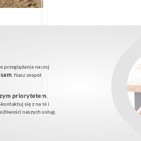
e przeglądania naszej
ś sam
. Nasz zespół
szym priorytetem
.
ontaktuj się z nami i
żliwości naszych usług.