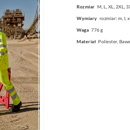
Rozmiar
M
,
L
,
XL
,
2XL
,
3
Wymiary
rozmiar: m, l, x
Waga
776 g
Materiał
Poliester, Baw