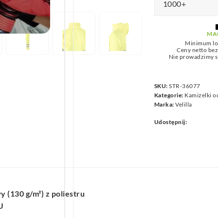
1000+
we
MA
Minimum lo
Ceny netto be
Nie prowadzimy s
SKU:
STR-36077
Kategorie:
Kamizelki o
Marka:
Velilla
Udostępnij:
(130 g/m²) z poliestru
U