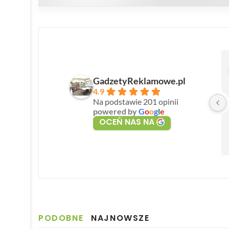
GadzetyReklamowe.pl
4.9
Na podstawie 201 opinii
powered by
G
o
o
g
l
e
OCEŃ NAS NA
PODOBNE
NAJNOWSZE