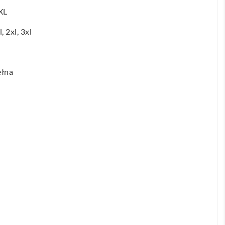
XL
l, 2xl, 3xl
ełna