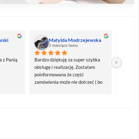
wski
Matylda Modrzejewska
M
2 miesiące temu
2
 z Panią 
Bardzo dziękuję za super szybka 
Bardzo d
obsługę i realizację. Zostałam 
realizacj
poinformowana że część 
dostawa
zamówienia może nie dotrzeć ( bo 
Polecam
bardzo późno zamówiłam ) ale 
wszystko się udalo. Dziękuję za 
obsługę pani Marii T. Będę wracać 
po kolejne produkty