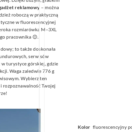
gadżet
reklamowy
– można
odzież roboczą w praktyczną
styczne w fluorescencyjnej
szeroka rozmiarówka M–3XL
go pracownika 😊.
budowy; to także doskonała
 mundurowych, serwisów
 turystyce górskiej, gdzie
cji. Waga zaledwie 776 g
rwisowym. Wybierz ten
i rozpoznawalność Twojej
rze!
Kolor
fluorescencyjny p