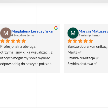
Magdalena Leszczyńska
Marcin Matusze
4 tygodnie temu
1 miesiąc temu
Profesjonalna obsługa, 
Bardzo dobra komunikacja
otrzymaliśmy kilka wizualizacji, z 
Martą ✅
których mogliśmy sobie wybrać 
Szybka realizacja ✅
odpowiednią do naszych potrzeb. 
Szybka dostawa ✅
Czas realizacji był krótszy niż 
zakładany.