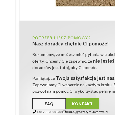
POTRZEBUJESZ POMOCY?
Nasz doradca chętnie Ci pomoże!
Rozumiemy, że możesz mieć pytania w trakci
nie jeste
oferty. Chcemy Cię zapewnić, że
doradców jest tutaj, aby Ci pomóc.
Twoja satysfakcja jest na
Pamiętaj, że
Zapewniamy Ci wsparcie na każdym kroku. Sk
pozwól nam pomóc Ci wykorzystać pełnię mo
FAQ
KONTAKT
+48 7 333 888 38
biuro@gadzetyreklamowe.pl