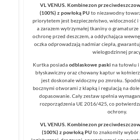
VL VENUS. Kombinezon przeciwdeszczowy 
(100%) z powłoką PU
to niezawodny towarz
priorytetem jest bezpieczeństwo, widoczność i 
a zarazem wytrzymałej tkaniny o gramaturze 
ochronę przed deszczem, a oddychająca wewnę
oczka odprowadzają nadmiar ciepła, gwarantu
wielogodzinnej pracy
Kurtka posiada
odblaskowe paski
na tułowiu i
błyskawiczny oraz chowany kaptur w kołnierz
jest doskonale widoczny po zmroku. Spodn
bocznymi otworami z klapką i regulacją na dol
dopasowanie. Cały zestaw spełnia wymaga
rozporządzenia UE 2016/425, co potwierdz
ochrony.
VL VENUS. Kombinezon przeciwdeszczowy 
(100%) z powłoką PU
to znakomity wybór 
logistycznej, drogowej, energetycznej czy even