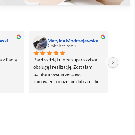
wski
Matylda Modrzejewska
M
2 miesiące temu
2
 z Panią 
Bardzo dziękuję za super szybka 
Bardzo d
obsługę i realizację. Zostałam 
realizacj
poinformowana że część 
dostawa
zamówienia może nie dotrzeć ( bo 
Polecam
bardzo późno zamówiłam ) ale 
wszystko się udalo. Dziękuję za 
obsługę pani Marii T. Będę wracać 
po kolejne produkty