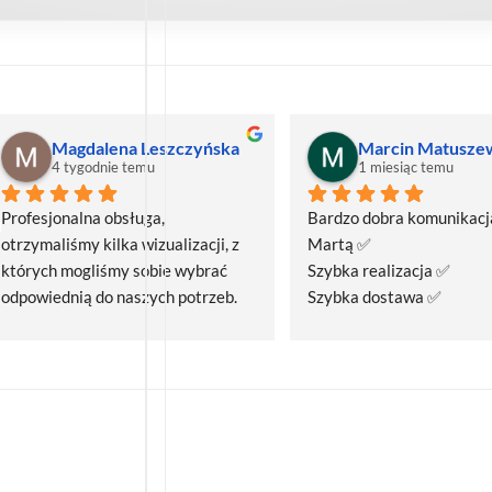
Magdalena Leszczyńska
Marcin Matusze
4 tygodnie temu
1 miesiąc temu
Profesjonalna obsługa, 
Bardzo dobra komunikacja
otrzymaliśmy kilka wizualizacji, z 
Martą ✅
których mogliśmy sobie wybrać 
Szybka realizacja ✅
odpowiednią do naszych potrzeb. 
Szybka dostawa ✅
Czas realizacji był krótszy niż 
zakładany.