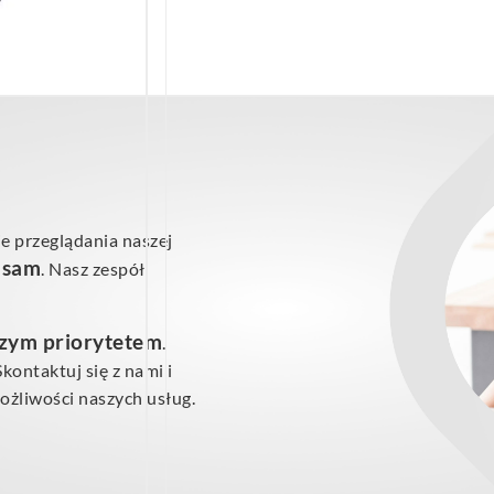
e przeglądania naszej
ś sam
. Nasz zespół
szym priorytetem
.
ontaktuj się z nami i
żliwości naszych usług.