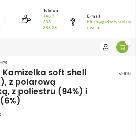
Telefon
+48 7
E-mail
333
biuro@gadzetyreklam
888 38
owe.pl
0
 (6%)
 Kamizelka soft shell
Velilla
), z polarową
, z poliestru (94%) i
 (6%)
8