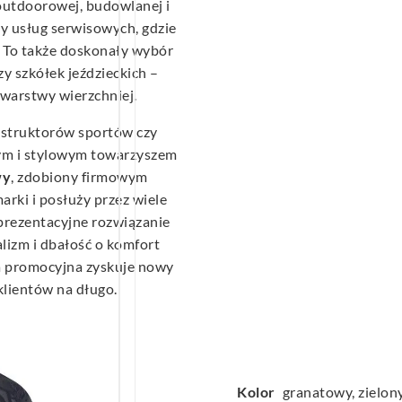
outdoorowej, budowlanej i
zy usług serwisowych, gdzie
. To także doskonały wybór
zy szkółek jeździeckich –
 warstwy wierzchniej.
struktorów sportów czy
nym i stylowym towarzyszem
wy
, zdobiony firmowym
arki i posłuży przez wiele
prezentacyjne rozwiązanie
alizm i dbałość o komfort
a promocyjna zyskuje nowy
klientów na długo.
Kolor
granatowy, zielony