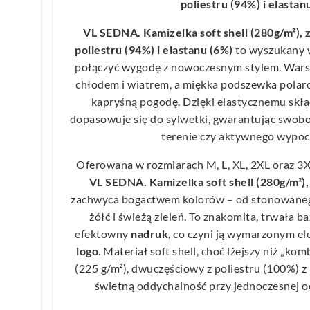
poliestru (94%) i elastan
VL SEDNA. Kamizelka soft shell (280g/m²),
poliestru (94%) i elastanu (6%)
to wyszukany w
połączyć wygodę z nowoczesnym stylem. Warst
chłodem i wiatrem, a miękka podszewka polar
kapryśną pogodę. Dzięki elastycznemu skł
dopasowuje się do sylwetki, gwarantując swob
terenie czy aktywnego wypocz
Oferowana w rozmiarach M, L, XL, 2XL oraz 3X
VL SEDNA. Kamizelka soft shell (280g/m²)
zachwyca bogactwem kolorów – od stonowaneg
żółć i świeżą zieleń. To znakomita, trwała 
efektowny
nadruk
, co czyni ją wymarzonym el
logo
. Materiał soft shell, choć lżejszy niż „
(225 g/m²), dwuczęściowy z poliestru (100%) 
świetną oddychalność przy jednoczesnej oc