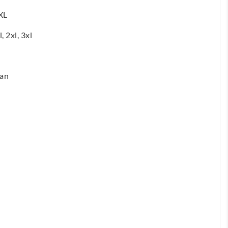
XL
l, 2xl, 3xl
tan