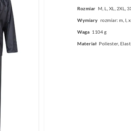
Rozmiar
M
,
L
,
XL
,
2XL
,
3
Wymiary
rozmiar: m, l, x
Waga
1104 g
Materiał
Poliester, Elas