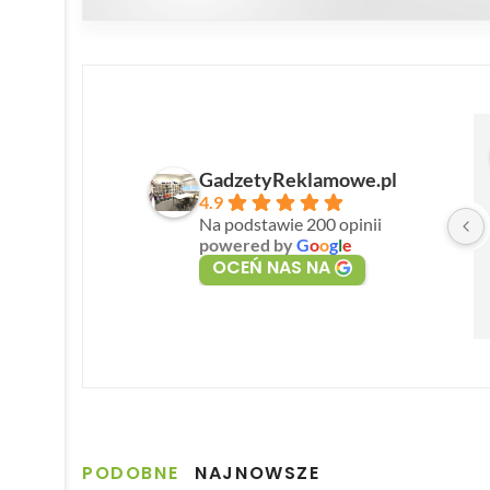
GadzetyReklamowe.pl
4.9
Na podstawie 200 opinii
powered by
G
o
o
g
l
e
OCEŃ NAS NA
PODOBNE
NAJNOWSZE