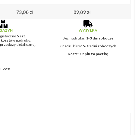
73,08
zł
89,89
zł
GAZYN
WYSYŁKA
gistyczne
5 szt.
Bez nadruku:
1-3 dni robocze
z kosztów nadruku.
przedaży detalicznej.
Z nadrukiem:
5-10 dni roboczych
Koszt:
19 pln za paczkę
lamowe