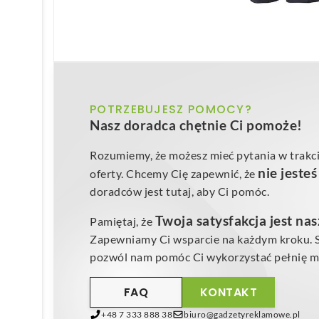
POTRZEBUJESZ POMOCY?
Nasz doradca chętnie Ci pomoże!
Rozumiemy, że możesz mieć pytania w trakci
nie jeste
oferty. Chcemy Cię zapewnić, że
doradców jest tutaj, aby Ci pomóc.
Twoja satysfakcja jest na
Pamiętaj, że
Zapewniamy Ci wsparcie na każdym kroku. Sk
pozwól nam pomóc Ci wykorzystać pełnię mo
FAQ
KONTAKT
+48 7 333 888 38
biuro@gadzetyreklamowe.pl