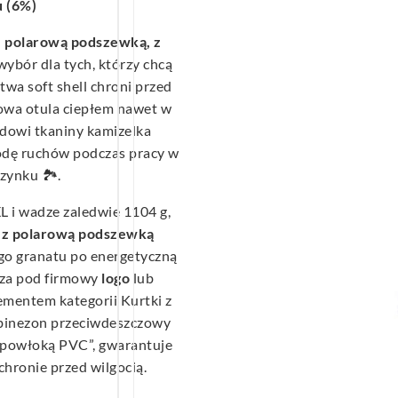
u (6%)
 z polarową podszewką, z
ybór dla tych, którzy chcą
wa soft shell chroni przed
owa otula ciepłem nawet w
adowi tkaniny kamizelka
odę ruchów podczas pracy w
ynku 🏞️.
L i wadze zaledwie 1104 g,
, z polarową podszewką
o granatu po energetyczną
baza pod firmowy
logo
lub
ementem kategorii Kurtki z
kombinezon przeciwdeszczowy
z powłoką PVC”, gwarantuje
hronie przed wilgocią.