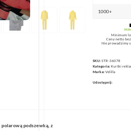
i
we
elastanu
1000+
(6%)
MA
Minimum lo
Ceny netto be
Nie prowadzimy s
SKU:
STR-36078
Kategoria:
Kurtki rek
Marka:
Velilla
Udostępnij:
 z polarową podszewką, z