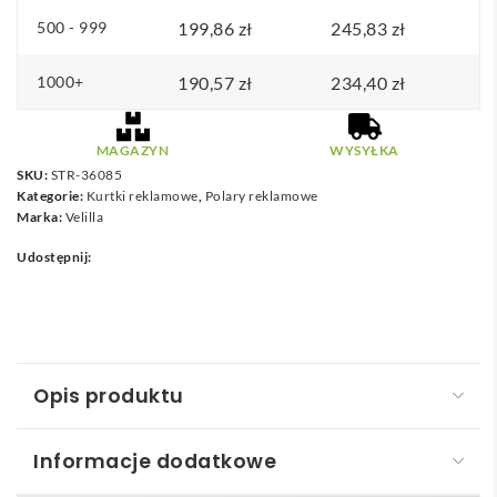
500 - 999
199,86
zł
245,83
zł
1000+
190,57
zł
234,40
zł
MAGAZYN
WYSYŁKA
SKU:
STR-36085
Kategorie:
Kurtki reklamowe
,
Polary reklamowe
Marka:
Velilla
Udostępnij:
Opis produktu
Informacje dodatkowe
VL RAIJIN. Dwukolorowa kurtka polarowa (220