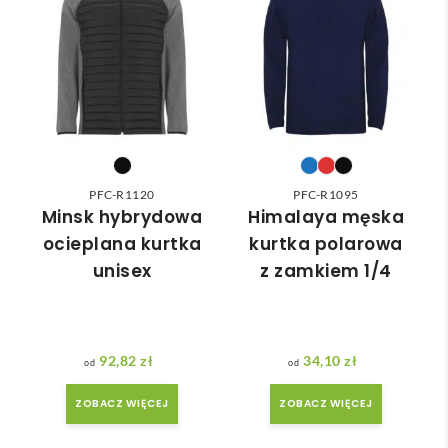
odpo
✅
ć 
wied
zam
nią 
ówie
do 
nia 
nasz
moż
ych 
e nie 
potr
dotr
zeb. 
zeć ( 
PFC-R1120
PFC-R1095
Czas 
bo 
Minsk hybrydowa
Himalaya męska
reali
bard
ocieplana kurtka
kurtka polarowa
zacji 
zo 
unisex
z zamkiem 1/4
był 
późn
krót
o 
szy 
zam
niż 
ówił
92,82
zł
34,10
zł
zakł
am ) 
adan
ale 
ZOBACZ WIĘCEJ
ZOBACZ WIĘCEJ
y.
wszy