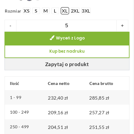
XS
S
M
L
XL
2XL
3XL
Rozmiar
ilość
-
+
VL
Wyceń z Logo
RAIJIN.
Dwukolorowa
Kup bez nadruku
kurtka
polarowa
Zapytaj o produkt
(220
g/m²)
Ilość
Cena netto
Cena brutto
z
poliestru
1 - 99
232,40
zł
285,85
zł
(100%)
100 - 249
209,16
zł
257,27
zł
250 - 499
204,51
zł
251,55
zł