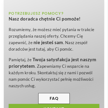
g/m²) z poliestru (100%)
czarny, granatowy, szary
POTRZEBUJESZ POMOCY?
Kolor
VL RAIJIN. Dwukolorowa kurtka polarowa (220
Nasz doradca chętnie Ci pomoże!
g/m²) z poliestru (100%)
to znakomite połączenie
XS
,
S
,
M
,
L
,
XL
,
2XL
,
3XL
Rozmiar
funkcjonalności, stylu i komfortu, które sprawdzi się w
Rozumiemy, że możesz mieć pytania w trakcie
rozmiar: xs, s, m, l, xl, 2xl, 3xl
Wymiary
każdej kampanii
reklamowej
. Ocieplane włókna o
przeglądania naszej oferty. Chcemy Cię
484 g
gramaturze
265 g/m²
gwarantują przyjemne ciepło
Waga
nie jesteś sam
zapewnić, że
. Nasz zespół
nawet w chłodniejsze dni, a kontrastowe, elastyczne
doradców jest tutaj, aby Ci pomóc.
Poliester, Bawełna
Materiał
wstawki na klatce piersiowej, pod pachami i po
Twoja satysfakcja jest naszym
Pamiętaj, że
bokach ułatwiają personalizację przez
nadruk
lub
priorytetem
. Zapewniamy Ci wsparcie na
haft. Dzięki temu otrzymujesz wysokiej jakości
każdym kroku. Skontaktuj się z nami i pozwól
gadżet
promocyjny, który wyróżni Twój event jednym
nam pomóc Ci wykorzystać pełnię możliwości
prostym ruchem 😊.
naszych usług.
Kurtka dostępna jest w rozmiarach
XS–3XL
oraz w
modnych kolorach: szarościach, granatach i czerni.
FAQ
Trzy praktyczne kieszenie zamykane na odwrócone