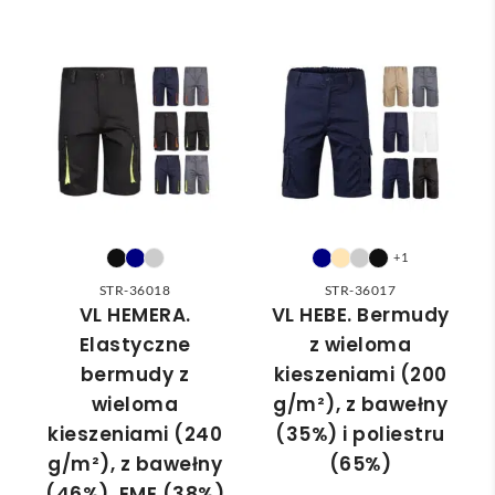
e 
ka 
wan
Pole
wybr
dost
a że 
cam
ać 
awa 
częś
odpo
✅
ć 
wied
zam
nią 
ówie
do 
nia 
nasz
moż
ych 
e nie 
potr
dotr
+1
zeb. 
zeć ( 
STR-36018
STR-36017
Czas 
bo 
VL HEMERA.
VL HEBE. Bermudy
reali
bard
Elastyczne
z wieloma
zacji 
zo 
bermudy z
kieszeniami (200
był 
późn
wieloma
g/m²), z bawełny
krót
o 
kieszeniami (240
(35%) i poliestru
szy 
zam
g/m²), z bawełny
(65%)
niż 
ówił
(46%), EME (38%)
zakł
am ) 