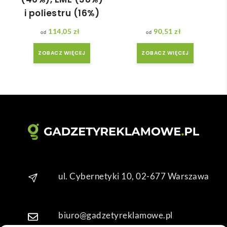
adan
ale 
i poliestru (16%)
y.
wszy
114,05
zł
90,51
zł
stko 
się 
ZOBACZ WIĘCEJ
ZOBACZ WIĘCEJ
udal
o. 
Dzię
kuję 
za 
obsł
ugę 
pani 
Mari
i T. 
ul. Cybernetyki 10, 02-677 Warszawa
Będę 
wrac
ać po 
biuro@gadzetyreklamowe.pl
kolej