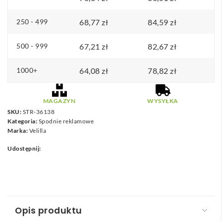
poliestru
250 - 499
68,77
zł
84,59
zł
(80%)
500 - 999
67,21
zł
82,67
zł
1000+
64,08
zł
78,82
zł
MAGAZYN
WYSYŁKA
SKU:
STR-36138
Kategoria:
Spodnie reklamowe
Marka:
Velilla
Udostępnij:
Opis produktu