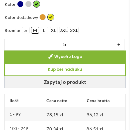
Kolor
Kolor dodatkowy
S
M
L
XL
2XL
3XL
Rozmiar
ilość
-
+
VL
Wyceń z Logo
ARTEMIS.
Dwukolorowe
Kup bez nadruku
spodnie
z
Zapytaj o produkt
diagonalu
(190
Ilość
Cena netto
Cena brutto
g/m²),
bawełny
1 - 99
78,15
zł
96,12
zł
(20%)
i
100 - 249
70,34
zł
86,51
zł