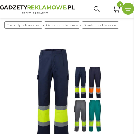
0
Gadżety reklamowe
Odzież reklamowa
Spodnie reklamowe
»
»