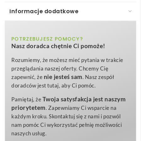
Informacje dodatkowe
VL ARTEMIS. Dwukolorowe spodnie z diagonalu
(190 g/m²), bawełny (20%) i poliestru (80%)
granatowy, szary, zielony
POTRZEBUJESZ POMOCY?
Kolor
VL ARTEMIS. Dwukolorowe spodnie z diagonalu
Nasz doradca chętnie Ci pomoże!
(190 g/m²), bawełny (20%) i poliestru (80%)
to
pomarańczowy, żółty
Kolor dodatkowy
prawdziwie wszechstronny
gadżet
odzieżowy 😊,
Rozumiemy, że możesz mieć pytania w trakcie
S
,
M
,
L
,
XL
,
2XL
,
3XL
Rozmiar
który znakomicie sprawdzi się w kampaniach firm
przeglądania naszej oferty. Chcemy Cię
rozmiar: s, m, l, xl, 2xl, 3xl
budowlanych, logistycznych, magazynowych, a nawet
Wymiary
nie jesteś sam
zapewnić, że
. Nasz zespół
branży eventowo-technicznej. Dzięki możliwości
doradców jest tutaj, aby Ci pomóc.
486 g
Waga
naniesienia
logo
lub trwałego
nadruk
u stają się one
Poliester, Bawełna
Twoja satysfakcja jest naszym
Materiał
Pamiętaj, że
nie tylko środkiem ochrony, lecz również nośnikiem
priorytetem
. Zapewniamy Ci wsparcie na
przekazu
reklamowego
dla Twojej firmy
.
każdym kroku. Skontaktuj się z nami i pozwól
Dwukolorowa stylistyka w kombinacjach szaro-
nam pomóc Ci wykorzystać pełnię możliwości
żółtych, granatowo-pomarańczowych czy zielono-
naszych usług.
żółtych przyciąga wzrok, a waga zaledwie 486 g