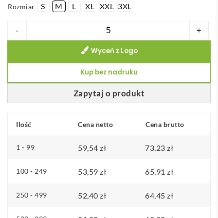
S
M
L
XL
XXL
3XL
Rozmiar
ilość
-
+
THC
Wyceń z Logo
MINSK.
Płaszcz
Kup bez nadruku
roboczy
z
Zapytaj o produkt
bawełny
i
Ilość
Cena netto
Cena brutto
poliestru
1 - 99
59,54
zł
73,23
zł
100 - 249
53,59
zł
65,91
zł
250 - 499
52,40
zł
64,45
zł