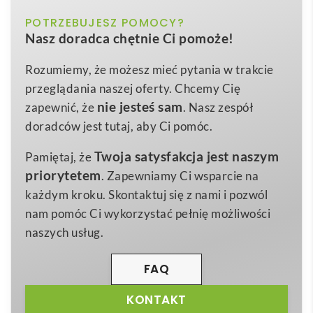
THC MINSK. Płaszcz roboczy z bawełny i poliestru
jasnobrązowy, czarny, granatowy
POTRZEBUJESZ POMOCY?
Kolor
to nowoczesne okrycie ochronne, które łączy w sobie
Nasz doradca chętnie Ci pomoże!
styl, funkcjonalność i trwałość. Aż 80 % poliestru
S
,
M
,
L
,
XL
,
XXL
,
3XL
Rozmiar
zapewnia odporność na zagniecenia i szybkie
Rozumiemy, że możesz mieć pytania w trakcie
rozmiary: s, m, l, xl, xxl, 3xl
Wymiary
schnięcie, a 20 % naturalnej bawełny gwarantuje
przeglądania naszej oferty. Chcemy Cię
500 g
przyjemny kontakt ze skórą nawet przy
Waga
nie jesteś sam
zapewnić, że
. Nasz zespół
wielogodzinnej pracy. Gramatura 190 g/m² sprawia,
doradców jest tutaj, aby Ci pomóc.
Bawełna i poliester
Materiał
że płaszcz jest lekki (tylko 500 g), ale jednocześnie
Twoja satysfakcja jest naszym
Pamiętaj, że
wystarczająco solidny, aby chronić odzież pod
priorytetem
. Zapewniamy Ci wsparcie na
spodem. Elegancki, stylizowany kołnierz,
2 boczne
każdym kroku. Skontaktuj się z nami i pozwól
kieszenie
na niezbędne drobiazgi oraz
elastyczne
nam pomóc Ci wykorzystać pełnię możliwości
mankiety
podnoszą komfort użytkowania.
naszych usług.
Praktyczne zapięcie na zatrzaski i otwór z tyłu
gwarantują pełną swobodę ruchów 😊. Dostępne
FAQ
rozmiary od S do 3XL oraz trzy klasyczne kolory –
czarny, granatowy i jasnobrązowy – pozwolą dobrać
KONTAKT
fason do identyfikacji wizualnej każdego