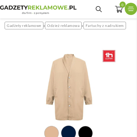
0
Gadżety reklamowe
Odzież reklamowa
Fartuchy z nadrukiem
»
»