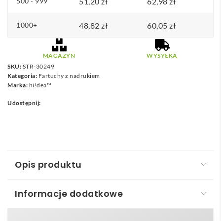
500 - 999
51,20
zł
62,98
zł
1000+
48,82
zł
60,05
zł
MAGAZYN
WYSYŁKA
SKU:
STR-30249
Kategoria:
Fartuchy z nadrukiem
Marka:
hi!dea™
Udostępnij:
Opis produktu
Informacje dodatkowe
THC MINSK. Płaszcz roboczy z bawełny i poliestru