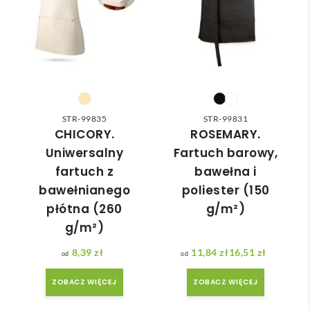
wied
zam
nią 
ówie
do 
nia 
nasz
moż
ych 
e nie 
potr
dotr
zeb. 
zeć ( 
STR-99835
STR-99831
Czas 
bo 
CHICORY.
ROSEMARY.
reali
bard
Uniwersalny
Fartuch barowy,
zacji 
zo 
fartuch z
bawełna i
był 
późn
bawełnianego
poliester (150
krót
o 
płótna (260
g/m²)
szy 
zam
g/m²)
niż 
ówił
zakł
am ) 
8,39
zł
11,84
zł
16,51
zł
adan
ale 
Zakres cen: od 11,84 zł do 16,51 zł
y.
wszy
ZOBACZ WIĘCEJ
ZOBACZ WIĘCEJ
stko 