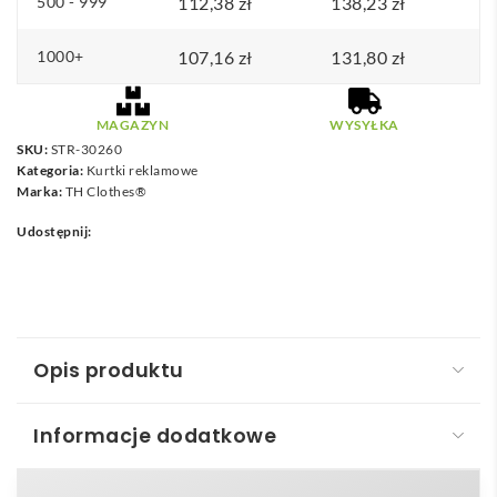
500 - 999
112,38
zł
138,23
zł
1000+
107,16
zł
131,80
zł
MAGAZYN
WYSYŁKA
SKU:
STR-30260
Kategoria:
Kurtki reklamowe
Marka:
TH Clothes®
Udostępnij:
Opis produktu
Informacje dodatkowe
THC EANES. Kurtka softshell (unisex) z poliestru i
elastanu