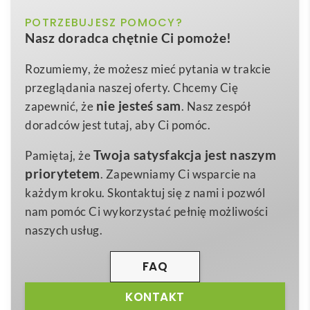
ciemnoniebieski, czarny, czerwony,
POTRZEBUJESZ POMOCY?
Kolor
THC EANES. Kurtka softshell (unisex) z poliestru i
Nasz doradca chętnie Ci pomoże!
granatowy, szary
elastanu
to wyśmienity wybór dla firm, które pragną
wyróżnić się podczas chłodniejszych dni.
XS
,
S
,
M
,
L
,
XL
,
XXL
Rozmiar
Rozumiemy, że możesz mieć pytania w trakcie
Dwuwarstwowa konstrukcja z
96% poliestru i 4%
przeglądania naszej oferty. Chcemy Cię
rozmiary: xs, s, m, l, xl, xxl
Wymiary
elastanu
o gramaturze
280 g/m²
gwarantuje
nie jesteś sam
zapewnić, że
. Nasz zespół
650 g
elastyczność i odporność na wiatr, a
wodoodporna
Waga
doradców jest tutaj, aby Ci pomóc.
powłoka
chroni przed niespodziewanym deszczem.
Poliester
Materiał
Twoja satysfakcja jest naszym
Pamiętaj, że
Miękka
podszewka z polaru
zapewnia komfort
priorytetem
. Zapewniamy Ci wsparcie na
termiczny, natomiast dwie przednie kieszenie i
każdym kroku. Skontaktuj się z nami i pozwól
praktyczna
ukośna kieszeń na piersi
z zamkami
nam pomóc Ci wykorzystać pełnię możliwości
wyposażonymi w gumowe ściągacze pozwalają
naszych usług.
bezpiecznie przechować niezbędne drobiazgi.
Regulowane mankiety
na rzep i sznurek w dolnej
FAQ
krawędzi umożliwiają dopasowanie do sylwetki.
Waga zaledwie 650 g sprawia, że kurtka jest lekka, a
KONTAKT
paleta kolorów – od czerni, przez granat, po czerwień