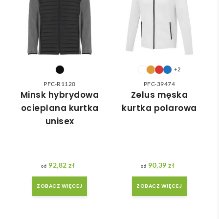
wied
zam
nią 
ówie
do 
nia 
nasz
moż
ych 
e nie 
potr
dotr
+2
zeb. 
zeć ( 
PFC-R1120
PFC-39474
Czas 
bo 
Minsk hybrydowa
Zelus męska
reali
bard
ocieplana kurtka
kurtka polarowa
zacji 
zo 
unisex
był 
późn
krót
o 
szy 
zam
niż 
ówił
92,82
zł
90,39
zł
zakł
am ) 
adan
ale 
ZOBACZ WIĘCEJ
ZOBACZ WIĘCEJ
y.
wszy
stko 