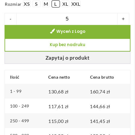
XS
S
M
L
XL
XXL
Rozmiar
ilość
-
+
THC
Wyceń z Logo
EANES.
Kurtka
Kup bez nadruku
softshell
(unisex)
Zapytaj o produkt
z
poliestru
Ilość
Cena netto
Cena brutto
i
elastanu
1 - 99
130,68
zł
160,74
zł
100 - 249
117,61
zł
144,66
zł
250 - 499
115,00
zł
141,45
zł