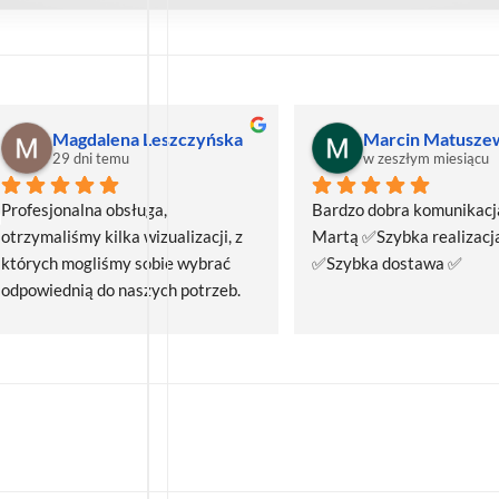
Muzeum Miasta Malborka
2 miesiące temu
2 miesiące temu
Bardzo dobra współpraca podczas 
Polecam. Bardzo dobry kon
realizacji zamówienie i szybka 
obsługą sklepu na każdym
dostawa.Polecam
zamówienia. Pani Zuzanna
miła i pomocna. Szybka rea
zamówienia.