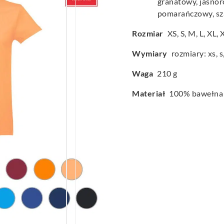
granatowy, jasnoró
pomarańczowy, sza
Rozmiar
XS
,
S
,
M
,
L
,
XL
,
Wymiary
rozmiary: xs, s, 
Waga
210 g
Materiał
100% bawełna