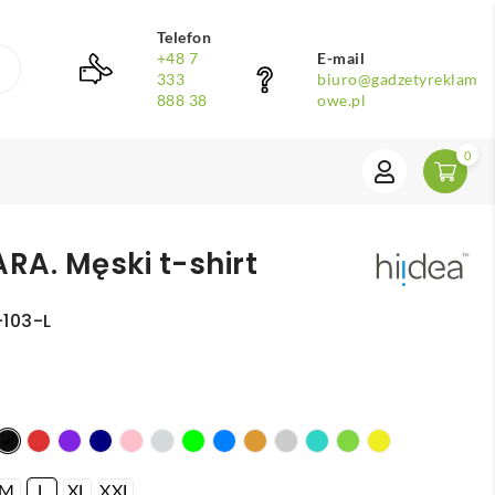
Telefon
+48 7
E-mail
333
biuro@gadzetyreklam
888 38
owe.pl
0
A. Męski t-shirt
-103-L
M
L
XL
XXL