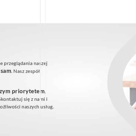
e przeglądania naszej
ś sam
. Nasz zespół
szym priorytetem
.
ontaktuj się z nami i
żliwości naszych usług.