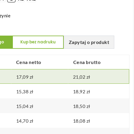
zynie
go
Kup bez nadruku
Zapytaj o produkt
Cena netto
Cena brutto
17,09
zł
21,02
zł
15,38
zł
18,92
zł
15,04
zł
18,50
zł
14,70
zł
18,08
zł