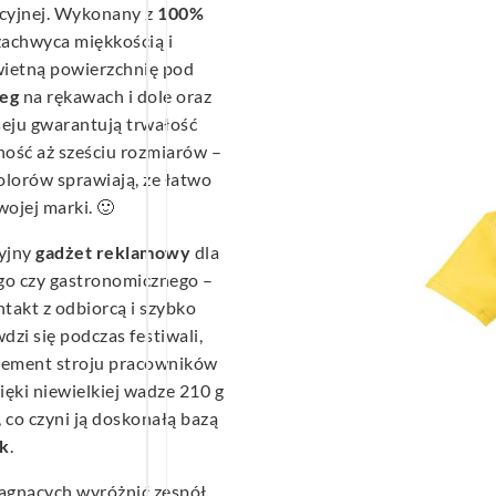
ocyjnej. Wykonany z
100%
 zachwyca miękkością i
wietną powierzchnię pod
ieg
na rękawach i dole oraz
seju gwarantują trwałość
ość aż sześciu rozmiarów –
kolorów sprawiają, że łatwo
wojej marki. 🙂
cyjny
gadżet
reklamowy
dla
o czy gastronomicznego –
ntakt z odbiorcą i szybko
dzi się podczas festiwali,
element stroju pracowników
ięki niewielkiej wadze 210 g
 co czyni ją doskonałą bazą
k
.
ragnących wyróżnić zespół