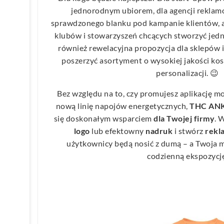
jednorodnym ubiorem, dla agencji rekla
sprawdzonego blanku pod kampanie klientów, a
klubów i stowarzyszeń chcących stworzyć jedno
również rewelacyjna propozycja dla sklepów 
poszerzyć asortyment o wysokiej jakości kos
personalizacji. 😉
Bez względu na to, czy promujesz aplikację mob
nową linię napojów energetycznych,
THC ANKA
się doskonałym wsparciem
dla Twojej firmy
. 
logo
lub efektowny
nadruk
i stwórz
rek
użytkownicy będą nosić z dumą – a Twoja 
codzienną ekspozycj