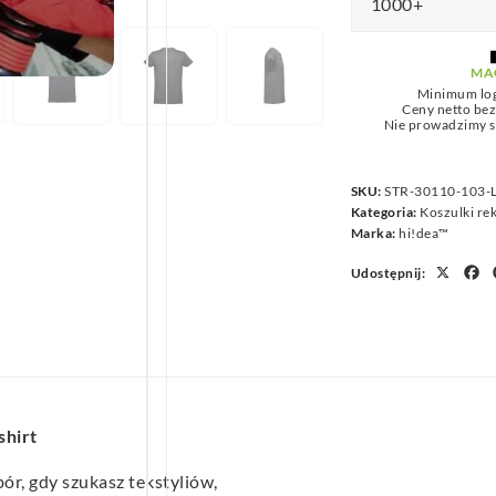
1000+
we
MA
Minimum lo
Ceny netto be
Nie prowadzimy s
SKU:
STR-30110-103-
Kategoria:
Koszulki r
Marka:
hi!dea™
Udostępnij:
X
Face
P
hirt
r, gdy szukasz tekstyliów,