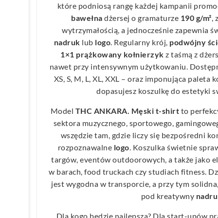
które podniosą rangę każdej kampanii prom
bawełna
dżersej o gramaturze
190 g/m²
,
wytrzymałością, a jednocześnie zapewnia ś
nadruk
lub
logo
. Regularny krój,
podwójny śc
1×1 prążkowany kołnierzyk
z taśmą z dżer
nawet przy intensywnym użytkowaniu. Dostępn
XS, S, M, L, XL, XXL – oraz imponująca paleta 
dopasujesz koszulkę do estetyki s
Model
THC ANKARA. Męski t-shirt
to perfek
sektora muzycznego, sportowego, gamingoweg
wszędzie tam, gdzie liczy się bezpośredni ko
rozpoznawalne
logo
. Koszulka świetnie spraw
targów, eventów outdoorowych, a także jako 
w barach, food truckach czy studiach fitness. Dz
jest wygodna w transporcie, a przy tym solidna,
pod kreatywny
nadru
Dla kogo będzie najlepsza? Dla start-upów p