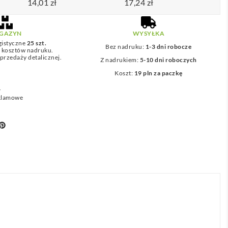
14,01
zł
17,24
zł
GAZYN
WYSYŁKA
gistyczne
25 szt.
Bez nadruku:
1-3 dni robocze
z kosztów nadruku.
przedaży detalicznej.
Z nadrukiem:
5-10 dni roboczych
Koszt:
19 pln za paczkę
L
eklamowe
book
interest