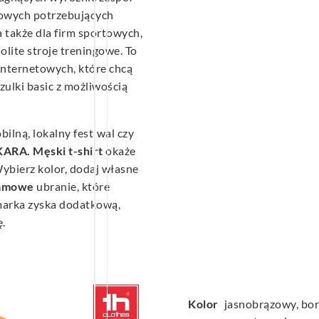
mowych potrzebujących
 także dla firm sportowych,
lite stroje treningowe. To
internetowych, które chcą
zulki basic z możliwością
ilną, lokalny festiwal czy
RA. Męski t-shirt
okaże
Wybierz kolor, dodaj własne
lamowe
ubranie, które
marka zyska dodatkową,
ę.
Kolor
jasnobrązowy, bor