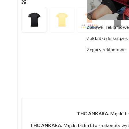
Wachlarze reklamo
Wagi kuchenne
Zabawki reklamowe
Zakładki do książek
Zegary reklamowe
THC ANKARA. Męski t-s
THC ANKARA. Męski t-shirt
to znakomity wybó