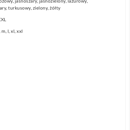
żowy, jasnoszary, jasnozielony, lazurowy,
ry, turkusowy, zielony, żółty
XXL
m, l, xl, xxl