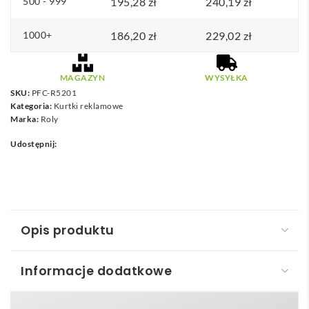
500 - 999
195,28
zł
240,19
zł
1000+
186,20
zł
229,02
zł
MAGAZYN
WYSYŁKA
SKU:
PFC-R5201
Kategoria:
Kurtki reklamowe
Marka:
Roly
Udostępnij:
Opis produktu
Informacje dodatkowe
Sitka męski płaszcz przeciwdeszczowy