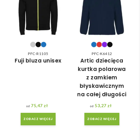
wied
zam
nią 
ówie
do 
nia 
nasz
moż
ych 
e nie 
potr
dotr
zeb. 
zeć ( 
PFC-R1105
PFC-K6412
Czas 
bo 
Fuji bluza unisex
Artic dziecięca
reali
bard
kurtka polarowa
zacji 
zo 
z zamkiem
był 
późn
błyskawicznym
krót
o 
na całej długości
szy 
zam
niż 
ówił
75,47
zł
53,27
zł
zakł
am ) 
adan
ale 
ZOBACZ WIĘCEJ
ZOBACZ WIĘCEJ
y.
wszy
stko 