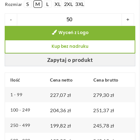
S
M
L
XL
2XL
3XL
Rozmiar
ilość
-
+
Sitka męski
Wyceń z Logo
płaszcz
przeciwdeszczowy
Kup bez nadruku
Zapytaj o produkt
Ilość
Cena netto
Cena brutto
1 - 99
227,07
zł
279,30
zł
100 - 249
204,36
zł
251,37
zł
250 - 499
199,82
zł
245,78
zł