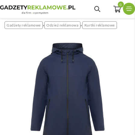
0
Gadżety reklamowe
Odzież reklamowa
Kurtki reklamowe
»
»