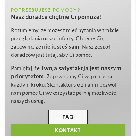
Sitka męski płaszcz przeciwdeszczowy
to
czarny, niebieski, zielony
POTRZEBUJESZ POMOCY?
Kolor
propozycja, która zachwyci każdego miłośnika
Nasz doradca chętnie Ci pomoże!
aktywności outdoorowych i miejskiego stylu. W pełni
S
,
M
,
L
,
XL
,
2XL
,
3XL
Rozmiar
wodoodporna
konstrukcja z lekkiego, a zarazem
Rozumiemy, że możesz mieć pytania w trakcie
700 g
Waga
wytrzymałego materiału Polyurethaan 100%
przeglądania naszej oferty. Chcemy Cię
Polyurethaan100% Poliester, 210 g/m2
Poliester 210 g/m² (waga zaledwie 700 g) chroni
Materiał
nie jesteś sam
zapewnić, że
. Nasz zespół
przed ulewnym deszczem podczas górskich wypraw,
doradców jest tutaj, aby Ci pomóc.
spacerów po mieście czy drogi do biura.
Twoja satysfakcja jest naszym
Pamiętaj, że
Zintegrowany
kaptur z daszkiem
,
zgrzewane zamki
priorytetem
. Zapewniamy Ci wsparcie na
błyskawiczne
oraz
szwy
gwarantują, że żadna kropla
każdym kroku. Skontaktuj się z nami i pozwól
nie dostanie się do środka, a kontrastowe czarne
nam pomóc Ci wykorzystać pełnię możliwości
detale dodają sportowej elegancji 😉.
naszych usług.
Dwie praktyczne kieszenie boczne z zamkiem
przechowają telefon, portfel lub drobne
gadżet
y.
FAQ
Dyskretne rozcięcie z tyłu zwiększa swobodę ruchów,
KONTAKT
a usuwalna metka ułatwia personalizację. Wystarczy