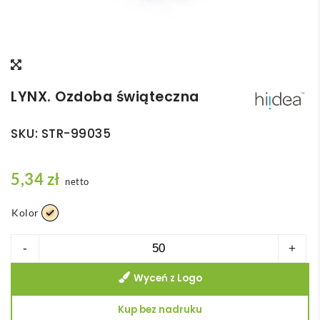
LYNX. Ozdoba świąteczna
SKU:
STR-99035
5,34
zł
netto
Kolor
ilość
-
+
LYNX.
Wyceń z Logo
Ozdoba
świąteczna
Kup bez nadruku