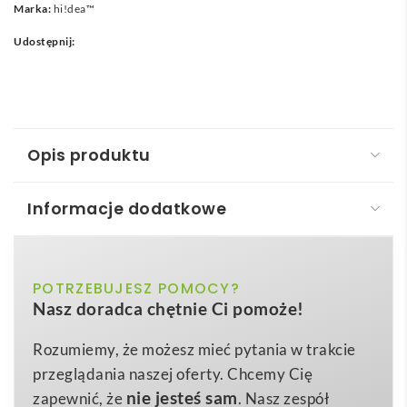
Marka:
hi!dea™
Udostępnij:
Opis produktu
Informacje dodatkowe
LYNX. Ozdoba świąteczna
LYNX. Ozdoba świąteczna
to znakomity sposób, aby
naturalny
POTRZEBUJESZ POMOCY?
Kolor
w czasie Bożego Narodzenia wyróżnić się
Nasz doradca chętnie Ci pomoże!
niebanalnym akcentem i podkreślić firmową
93 x 114 x 119 mm
Wymiary
tożsamość. Wykonany z ekologicznej, lekkiej
sklejki
, o
Rozumiemy, że możesz mieć pytania w trakcie
53 g
Waga
wymiarach 93 x 114 x 119 mm
i wadze zaledwie
53
przeglądania naszej oferty. Chcemy Cię
Sklejka
g
, ten subtelny domek w
kolorze naturalnym
Materiał
nie jesteś sam
zapewnić, że
. Nasz zespół