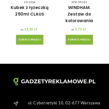
CX1304
STR-99335
Czas 
bo 
Kubek z łyżeczką
WINDHAM.
reali
bard
250ml CLAUS
Zestaw do
zacji 
zo 
kolorowania
był 
późn
krót
o 
13,35
zł
3,71
zł
szy 
zam
ZOBACZ WIĘCEJ
ZOBACZ WIĘCEJ
niż 
ówił
zakł
am ) 
adan
ale 
y.
wszy
stko 
się 
udal
o. 
Dzię
kuję 
za 
ul. Cybernetyki 10, 02-677 Warszawa
obsł