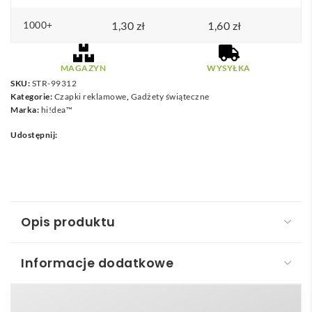
1000+
1,30
zł
1,60
zł
MAGAZYN
WYSYŁKA
SKU:
STR-99312
Kategorie:
Czapki reklamowe
,
Gadżety świąteczne
Marka:
hi!dea™
Udostępnij:
Opis produktu
Informacje dodatkowe
ISAAC. Czapka Świąteczna
ISAAC. Czapka Świąteczna
to klasyczna czerwono-