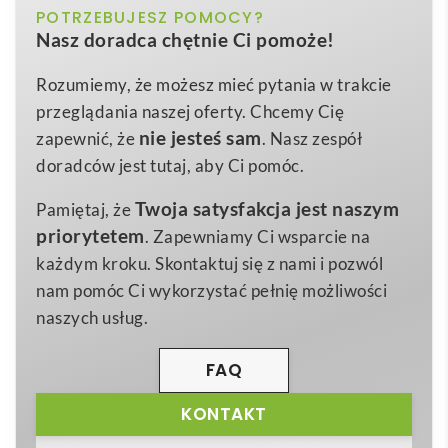
czerwony
POTRZEBUJESZ POMOCY?
Kolor
biała czapka Mikołaja, która dzięki jakości
hi!dea™
Nasz doradca chętnie Ci pomoże!
łączy świąteczny design z funkcjonalnością gadżetu
300 x 450 mm
Wymiary
reklamowego. Wykonana w 100% z wytrzymałego, a
Rozumiemy, że możesz mieć pytania w trakcie
7 g
Waga
jednocześnie miękkiego
poliestru
, gwarantuje
przeglądania naszej oferty. Chcemy Cię
Poliester
komfort noszenia nawet przez wiele godzin w biurze,
Materiał
nie jesteś sam
zapewnić, że
. Nasz zespół
na eventach czy podczas firmowych akcji
doradców jest tutaj, aby Ci pomóc.
charytatywnych 🎅.
Twoja satysfakcja jest naszym
Pamiętaj, że
Duży
rozmiar 300 × 450 mm
oraz elastyczny krój
priorytetem
. Zapewniamy Ci wsparcie na
sprawiają, że czapka pasuje na większość głów – od
każdym kroku. Skontaktuj się z nami i pozwól
dzieci po dorosłych. Gładka powierzchnia materiału
nam pomóc Ci wykorzystać pełnię możliwości
pozwala łatwo nanieść haft, termotransfer lub
naszych usług.
nadruk, dzięki czemu Twoje logo będzie doskonale
widoczne w każdej świątecznej scenerii. To idealny
FAQ
nośnik reklamy dla branż takich jak handel detaliczny,
KONTAKT
e-commerce, gastronomia, event marketing, a także
dla hoteli i biur podróży przygotowujących zimowe