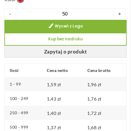
ilość
-
+
ISAAC.
Wyceń z Logo
Czapka
Świąteczna
Kup bez nadruku
Zapytaj o produkt
Ilość
Cena netto
Cena brutto
1 - 99
1,59
zł
1,96
zł
100 - 249
1,43
zł
1,76
zł
250 - 499
1,40
zł
1,72
zł
500 - 999
1,37
zł
1,68
zł