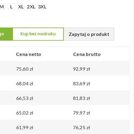
M
L
XL
2XL
3XL
go
Kup bez nadruku
Zapytaj o produkt
Cena netto
Cena brutto
75,60
zł
92,99
zł
68,04
zł
83,69
zł
66,53
zł
81,83
zł
65,02
zł
79,97
zł
61,99
zł
76,25
zł