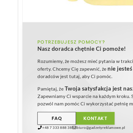
POTRZEBUJESZ POMOCY?
Nasz doradca chętnie Ci pomoże!
Rozumiemy, że możesz mieć pytania w trakci
nie jeste
oferty. Chcemy Cię zapewnić, że
doradców jest tutaj, aby Ci pomóc.
Twoja satysfakcja jest na
Pamiętaj, że
Zapewniamy Ci wsparcie na każdym kroku. Sk
pozwól nam pomóc Ci wykorzystać pełnię mo
FAQ
KONTAKT
+48 7 333 888 38
biuro@gadzetyreklamowe.pl