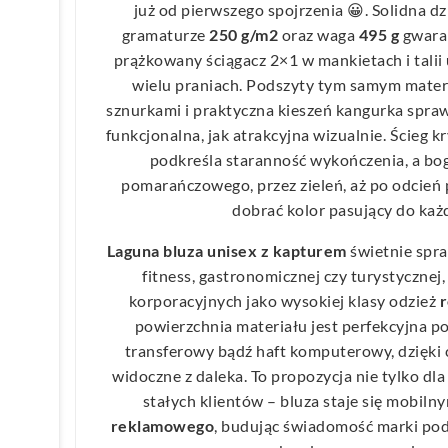
już od pierwszego spojrzenia 😀. Solidna 
gramaturze
250 g/m2
oraz waga
495 g
gwaran
prążkowany ściągacz 2×1 w mankietach i talii
wielu praniach. Podszyty tym samym mater
sznurkami i praktyczna kieszeń kangurka sprawi
funkcjonalna, jak atrakcyjna wizualnie. Ścieg k
podkreśla staranność wykończenia, a bog
pomarańczowego, przez zieleń, aż po odcień 
dobrać kolor pasujący do ka
Laguna bluza unisex z kapturem
świetnie spra
fitness, gastronomicznej czy turystycznej
korporacyjnych jako wysokiej klasy odzież
powierzchnia materiału jest perfekcyjna p
transferowy bądź haft komputerowy, dzięki
widoczne z daleka. To propozycja nie tylko dl
stałych klientów – bluza staje się mobil
reklamowego
, budując świadomość marki pod