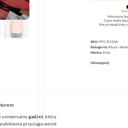
we
MA
Minimum lo
Ceny netto be
Nie prowadzimy s
SKU:
PFC-R2204
Kategoria:
Bluzy rekl
Marka:
Roly
Udostępnij:
pturem
e uniwersalny
gadżet
, który
wybielania przyciąga wzrok