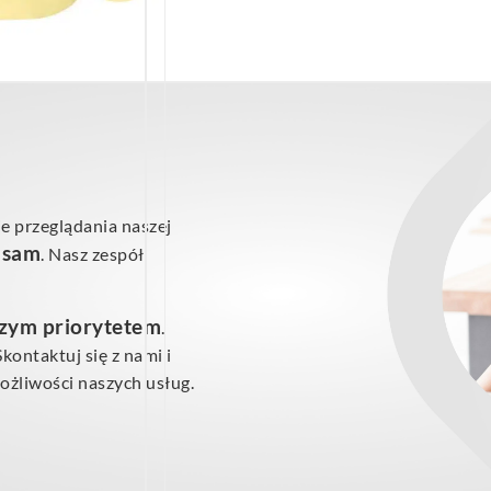
e przeglądania naszej
ś sam
. Nasz zespół
szym priorytetem
.
ontaktuj się z nami i
żliwości naszych usług.