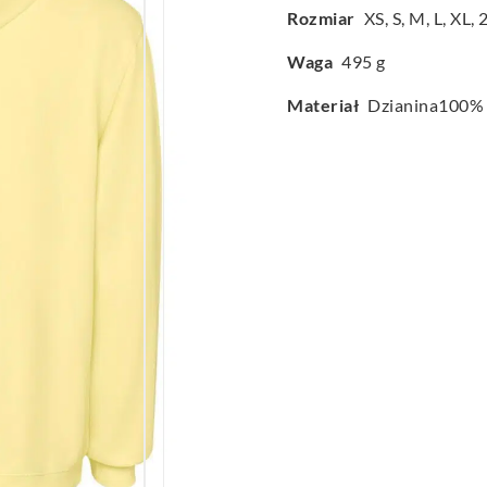
Rozmiar
XS
,
S
,
M
,
L
,
XL
,
Waga
495 g
Materiał
Dzianina100% 