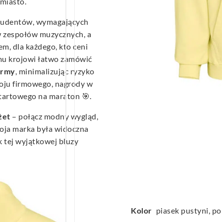
miasto.
studentów, wymagających
 zespołów muzycznych, a
m, dla każdego, kto ceni
emu krojowi łatwo zamówić
irmy
, minimalizując ryzyko
roju firmowego, nagrody w
startowego na maraton 🎯.
żet
– połącz modny wygląd,
woja marka była widoczna
k tej wyjątkowej bluzy
Kolor
piasek pustyni, po