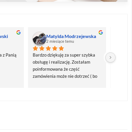
wski
Matylda Modrzejewska
M
2 miesiące temu
2
 z Panią 
Bardzo dziękuję za super szybka 
Bardzo d
obsługę i realizację. Zostałam 
realizacj
poinformowana że część 
dostawa
zamówienia może nie dotrzeć ( bo 
Polecam
bardzo późno zamówiłam ) ale 
wszystko się udalo. Dziękuję za 
obsługę pani Marii T. Będę wracać 
po kolejne produkty