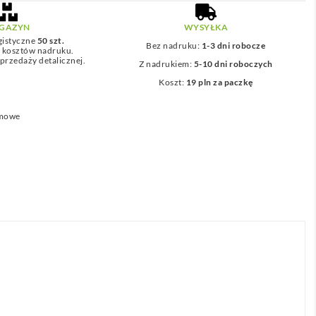
GAZYN
WYSYŁKA
gistyczne
50 szt.
Bez nadruku:
1-3 dni robocze
z kosztów nadruku.
przedaży detalicznej.
Z nadrukiem:
5-10 dni roboczych
Koszt:
19 pln za paczkę
amowe