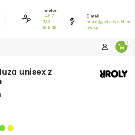
Telefon
+48 7
E-mail
333
biuro@gadzetyreklam
888 38
owe.pl
0
uza unisex z
m
4