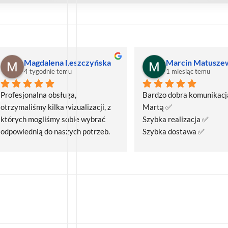
Magdalena Leszczyńska
Marcin Matusze
4 tygodnie temu
1 miesiąc temu
Profesjonalna obsługa, 
Bardzo dobra komunikacja
otrzymaliśmy kilka wizualizacji, z 
Martą ✅
których mogliśmy sobie wybrać 
Szybka realizacja ✅
odpowiednią do naszych potrzeb. 
Szybka dostawa ✅
Czas realizacji był krótszy niż 
zakładany.