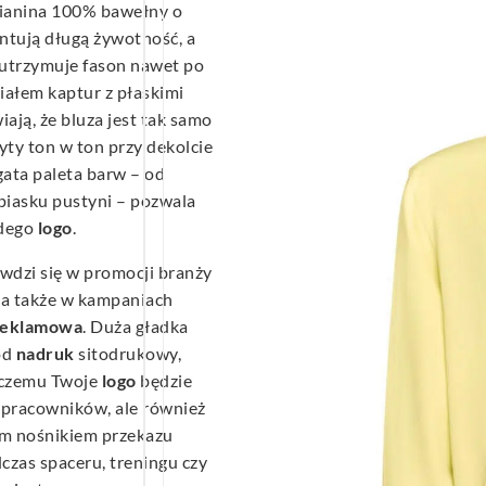
dzianina 100% bawełny o
tują długą żywotność, a
 utrzymuje fason nawet po
iałem kaptur z płaskimi
ają, że bluza jest tak samo
ryty ton w ton przy dekolcie
ata paleta barw – od
piasku pustyni – pozwala
żdego
logo
.
wdzi się w promocji branży
, a także w kampaniach
reklamowa
. Duża gładka
od
nadruk
sitodrukowy,
 czemu Twoje
logo
będzie
a pracowników, ale również
nym nośnikiem przekazu
czas spaceru, treningu czy