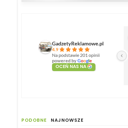
GadzetyReklamowe.pl
4.9
Na podstawie 201 opinii
powered by
G
o
o
g
l
e
OCEŃ NAS NA
PODOBNE
NAJNOWSZE