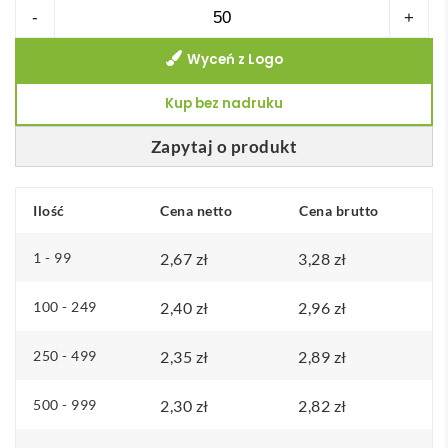
ilość
-
+
Karty
Wyceń z Logo
do
gry
Kup bez nadruku
z
recyklingu
Zapytaj o produkt
ARUBA
+
Ilość
Cena netto
Cena brutto
1 - 99
2,67
zł
3,28
zł
100 - 249
2,40
zł
2,96
zł
250 - 499
2,35
zł
2,89
zł
500 - 999
2,30
zł
2,82
zł