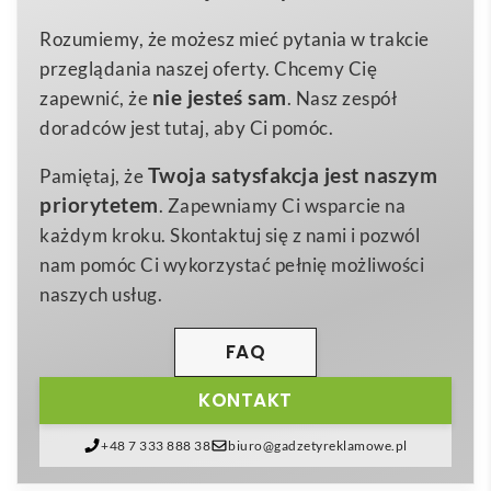
6x9x2cm
Wymiary
wykonane w 100 % z
papieru z recyklingu
, co
Rozumiemy, że możesz mieć pytania w trakcie
0,070 kg
Waga
redukuje ślad węglowy i podkreśla proekologiczne
przeglądania naszej oferty. Chcemy Cię
paper
wartości Twojej marki. Dzięki gładkiej powłoce karty
Materiał
nie jesteś sam
zapewnić, że
. Nasz zespół
są przyjemnie śliskie, odporne na zagniecenia oraz
doradców jest tutaj, aby Ci pomóc.
wielokrotne tasowanie, a eleganckie, również
Twoja satysfakcja jest naszym
Pamiętaj, że
papierowe pudełko chroni je w transporcie i na półce.
priorytetem
. Zapewniamy Ci wsparcie na
📦
każdym kroku. Skontaktuj się z nami i pozwól
Na pudełku – a opcjonalnie także na rewersach kart –
nam pomóc Ci wykorzystać pełnię możliwości
możesz umieścić
logo firmy, hasło kampanii lub QR-
naszych usług.
kod
, przekształcając klasyczną talię w skuteczne
narzędzie promocyjne.
Karty do gry z recyklingu –
FAQ
ARUBA +
sprawdzą się zarówno podczas eventów
KONTAKT
firmowych, jak i w programach lojalnościowych, dając
odbiorcom okazję do długotrwałego kontaktu z Twoją
+48 7 333 888 38
biuro@gadzetyreklamowe.pl
marką przy każdym rozdaniu. 🎉