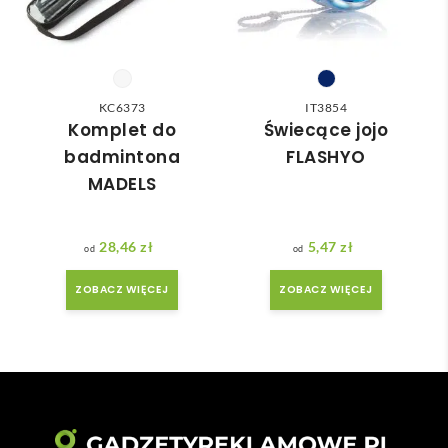
do 
nia 
nasz
moż
ych 
e nie 
potr
dotr
zeb. 
zeć ( 
KC6373
IT3854
Czas 
bo 
Komplet do
Świecące jojo
reali
bard
badmintona
FLASHYO
zacji 
zo 
MADELS
był 
późn
krót
o 
szy 
zam
28,46
zł
5,47
zł
niż 
ówił
ZOBACZ WIĘCEJ
ZOBACZ WIĘCEJ
zakł
am ) 
adan
ale 
y.
wszy
stko 
się 
udal
o. 