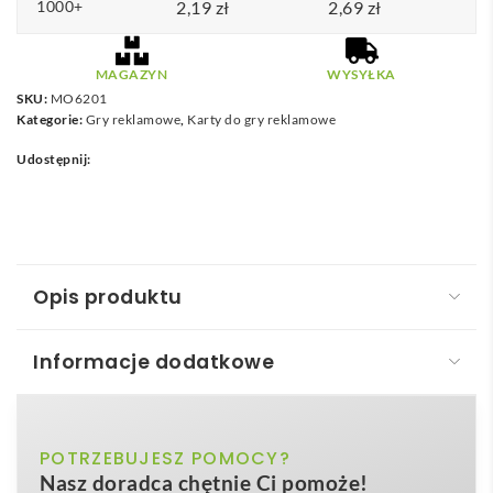
1000+
2,19
zł
2,69
zł
MAGAZYN
WYSYŁKA
SKU:
MO6201
Kategorie:
Gry reklamowe
,
Karty do gry reklamowe
Udostępnij:
Opis produktu
Informacje dodatkowe
Karty do gry z recyklingu ARUBA +
Karty do gry z recyklingu – ARUBA +
to nowoczesny
beżowy
POTRZEBUJESZ POMOCY?
Kolor
gadżet reklamowy, który łączy rozrywkę z troską o
Nasz doradca chętnie Ci pomoże!
środowisko. Zestaw liczy 54 standardowe karty