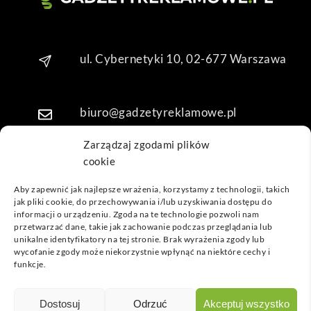
Dzię
kuję 
za 
ul. Cybernetyki 10, 02-677 Warszawa
obsł
ugę 
pani 
Mari
biuro@gadzetyreklamowe.pl
i T. 
Będę 
Zarządzaj zgodami plików
wrac
cookie
Telefon: +48 7 333 888 38
ać po 
Aby zapewnić jak najlepsze wrażenia, korzystamy z technologii, takich
kolej
jak pliki cookie, do przechowywania i/lub uzyskiwania dostępu do
Telefon: +48 7 333 888 48
ne 
informacji o urządzeniu. Zgoda na te technologie pozwoli nam
prod
przetwarzać dane, takie jak zachowanie podczas przeglądania lub
unikalne identyfikatory na tej stronie. Brak wyrażenia zgody lub
ukty
POPULARNE GADŻETY
wycofanie zgody może niekorzystnie wpłynąć na niektóre cechy i
funkcje.
NASZE LOKALIZACJE
GADŻETYREKLAMOWE.PL
Dostosuj
Odrzuć
Akceptuj wszystko