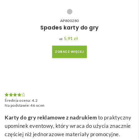
AP800280
Spades karty do gry
5,91
zł
ZOBACZ WIĘCEJ
Średnia ocena:
4.2
Oceniono
4.2
na 5
Na podstawie:
46
ocen
Karty do gry reklamowe z nadrukiem
to praktyczny
upominek eventowy, który wraca do użycia znacznie
częściej niż jednorazowe materiały promocyjne.