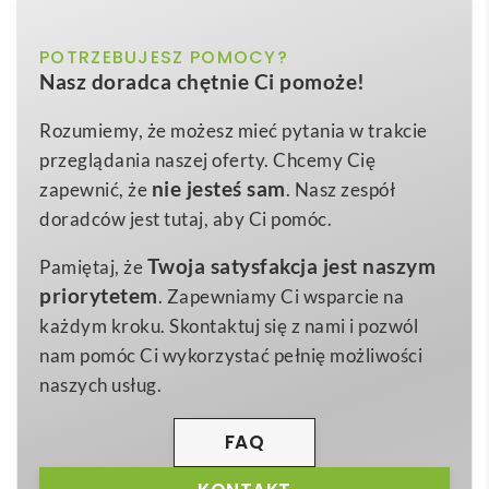
pojemności 540 ml z bambusową pokrywką
biały, czarny, niebieski, zielony
POTRZEBUJESZ POMOCY?
Kolor
Hulan miedziana, próżniowo izolowana butelka o
Nasz doradca chętnie Ci pomoże!
pojemności 540 ml z bambusową pokrywką
to
Stal nierdzewna, Drewno bambusowe
Materiał
unikalne połączenie nowoczesnej technologii i
Rozumiemy, że możesz mieć pytania w trakcie
24,7 x Ø 7,2 cm
Wymiary
naturalnego designu, które przyciągnie uwagę
przeglądania naszej oferty. Chcemy Cię
293 g
każdego miłośnika aktywnego stylu życia. Dzięki
Waga
nie jesteś sam
zapewnić, że
. Nasz zespół
podwójnym ściankom ze stali nierdzewnej 18/8 z
doradców jest tutaj, aby Ci pomóc.
miedzianą warstwą oraz izolacją próżniową
napoje
Twoja satysfakcja jest naszym
Pamiętaj, że
pozostają gorące nawet do 12 h, a zimne do 24 h –
priorytetem
. Zapewniamy Ci wsparcie na
idealnie sprawdzi się podczas treningu, w podróży czy
każdym kroku. Skontaktuj się z nami i pozwól
w biurze. Pokrywka wykonana ze stali nierdzewnej z
nam pomóc Ci wykorzystać pełnię możliwości
dekoracyjnym,
organicznym bambusem
podkreśla
naszych usług.
ekologiczny charakter produktu, a jednocześnie
zapewnia szczelność, zapobiegając przypadkowemu
FAQ
rozlaniu.