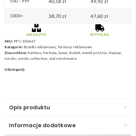
500 - 999
40,58
zł
49,92
zł
1000+
38,70
zł
47,60
zł
MAGAZYN
WYSYŁKA
SKU:
PFC-100667
Kategorie:
Butelki reklamowe
,
Termosy reklamowe
Znaczników:
bambus
,
herbata
,
kawa
,
Kubek
,
miedź próżnia
,
Napoje
,
nordic
,
nordic collection
,
stal nierdzewna
Udostępnij:
Opis produktu
Informacje dodatkowe
Hulan miedziana, próżniowo izolowana butelka o