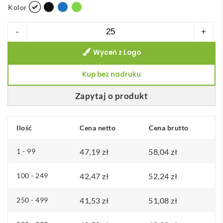
Kolor
ilość
-
+
Hulan
Wyceń z Logo
miedziana,
próżniowo
Kup bez nadruku
izolowana
butelka
Zapytaj o produkt
o
pojemności
Ilość
Cena netto
Cena brutto
540
ml
1 - 99
47,19
zł
58,04
zł
z
bambusową
100 - 249
42,47
zł
52,24
zł
pokrywką
250 - 499
41,53
zł
51,08
zł