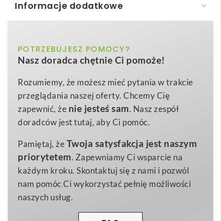
Informacje dodatkowe
Miedziany, izolowany próżniowo bidon Thor o
pojemności 480 ml
biały, czarny, szary
POTRZEBUJESZ POMOCY?
Kolor
Miedziany, izolowany próżniowo bidon Thor o
Nasz doradca chętnie Ci pomoże!
pojemności 480 ml
to nowoczesny, dwuwarstwowy
Stal nierdzewna
Materiał
termos ze stali nierdzewnej 18/8, który dzięki
Rozumiemy, że możesz mieć pytania w trakcie
21,2 x Ø 7,3 cm
Wymiary
miedzianej izolacji próżniowej
utrzymuje
zimno
przeglądania naszej oferty. Chcemy Cię
280 g
nawet do 48 h
oraz
ciepło do 12 h
. Specjalna
Waga
nie jesteś sam
zapewnić, że
. Nasz zespół
konstrukcja zapobiega powstawaniu kropel wody na
doradców jest tutaj, aby Ci pomóc.
ściankach, dlatego bidon pozostaje suchy i bezpieczny
Twoja satysfakcja jest naszym
Pamiętaj, że
dla dokumentów, elektroniki czy wyposażenia
priorytetem
. Zapewniamy Ci wsparcie na
sportowego 😊.
każdym kroku. Skontaktuj się z nami i pozwól
Elegancka
zakręcana pokrywka z drewnianym
nam pomóc Ci wykorzystać pełnię możliwości
akcentem
nadaje mu stylu, a
trwała powłoka
naszych usług.
proszkowa
dostępna w wersji czarnej, białej lub
szarej podkreśla jego nowoczesny wygląd. Dzięki