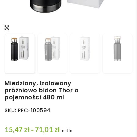
Miedziany, izolowany
próżniowo bidon Thor o
pojemności 480 ml
SKU:
PFC-100594
Z
15,47
zł
71,01
zł
–
netto
a