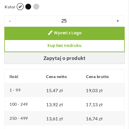
k
Kolor
r
ilość
-
+
e
Miedziany,
s
Wyceń z Logo
izolowany
c
próżniowo
Kup bez nadruku
e
bidon
n
Thor
Zapytaj o produkt
:
o
o
pojemności
Ilość
Cena netto
d
Cena brutto
480
1
ml
1 - 99
15,47
zł
19,03
zł
5
,
100 - 249
13,92
zł
17,13
zł
4
7
250 - 499
13,61
zł
16,74
zł