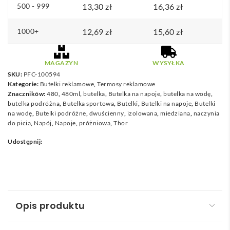
z
500 - 999
13,30
zł
16,36
zł
ł
1000+
12,69
d
zł
15,60
zł
o
7
MAGAZYN
WYSYŁKA
1
SKU:
PFC-100594
Kategorie:
Butelki reklamowe
,
Termosy reklamowe
,
Znaczników:
480
,
480ml
,
butelka
,
Butelka na napoje
,
butelka na wodę
,
0
butelka podróżna
,
Butelka sportowa
,
Butelki
,
Butelki na napoje
,
Butelki
na wodę
,
Butelki podróżne
,
dwuścienny
,
izolowana
,
miedziana
,
naczynia
1
do picia
,
Napój
,
Napoje
,
próżniowa
,
Thor
Udostępnij:
z
ł
Opis produktu