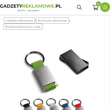
0
Gadżety reklamowe
Breloczki reklamowe
»
»
Breloki otwieracze z logo