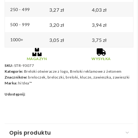
d
250 - 499
3,27
o
zł
4,03
zł
4
500 - 999
3,20
zł
3,94
zł
,
0
1000+
3,05
zł
3,75
zł
7
MAGAZYN
WYSYŁKA
z
SKU:
STR-93077
ł
Kategorie:
Breloki otwieracze z logo
,
Breloki reklamowe z żetonem
Znaczników:
breloczek
,
breloczki
,
breloki
,
klucze
,
zawieszka
,
zawieszki
Marka:
hi!dea™
Udostępnij:
Opis produktu