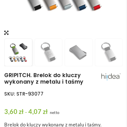
GRIPITCH. Brelok do kluczy
wykonany z metalu i taśmy
SKU:
STR-93077
Z
3,60
zł
4,07
zł
–
netto
a
Brelok do kluczy wykonany z metalu i taśmy.
k