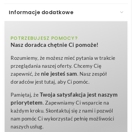
Informacje dodatkowe
GRIPITCH. Brelok do kluczy wykonany z metalu i
taśmy
ciemnoniebieski, czarny, czerwony,
POTRZEBUJESZ POMOCY?
Kolor
GRIPITCH. Metalowy brelok
to stylowy i praktyczny
Nasz doradca chętnie Ci pomoże!
jasnoszary, jasnozielony, pomarańczowy
gadżet reklamowy, który doskonale sprawdzi się jako
nośnik Twojej marki. Wykonany z wytrzymałego
28 x 60 x 6 mm
Wymiary
Rozumiemy, że możesz mieć pytania w trakcie
metalu
i ozdobiony kolorowym,
parcianym paskiem
przeglądania naszej oferty. Chcemy Cię
34 g
Waga
w sześciu modnych barwach (czarny, czerwony,
nie jesteś sam
zapewnić, że
. Nasz zespół
Metal i parciany pasek
pomarańczowy, ciemnoniebieski, jasnozielony,
Materiał
doradców jest tutaj, aby Ci pomóc.
jasnoszary) przyciąga uwagę zarówno designem, jak i
Twoja satysfakcja jest naszym
Pamiętaj, że
możliwością personalizacji. Kompaktowe wymiary 28
priorytetem
. Zapewniamy Ci wsparcie na
× 60 × 6 mm pozwalają wygodnie przypiąć go do
każdym kroku. Skontaktuj się z nami i pozwól
kluczy, plecaka czy torebki, a eleganckie pudełko
nam pomóc Ci wykorzystać pełnię możliwości
prezentowe nadaje mu ekskluzywnego charakteru 🔑.
naszych usług.
Dzięki gładkiej, metalowej powierzchni
GRIPITCH.