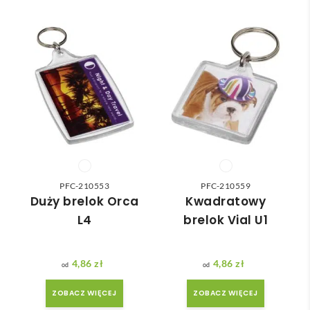
e 
ka 
wan
Pole
wybr
dost
a że 
cam
ać 
awa 
częś
odpo
✅
ć 
wied
zam
nią 
ówie
do 
nia 
nasz
moż
ych 
e nie 
potr
dotr
zeb. 
zeć ( 
PFC-210553
PFC-210559
Czas 
bo 
Duży brelok Orca
Kwadratowy
reali
bard
L4
brelok Vial U1
zacji 
zo 
był 
późn
krót
o 
4,86
zł
4,86
zł
szy 
zam
ZOBACZ WIĘCEJ
ZOBACZ WIĘCEJ
niż 
ówił