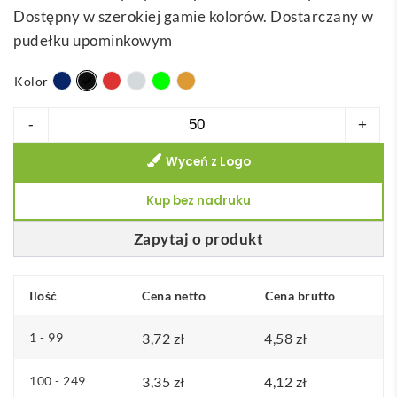
Dostępny w szerokiej gamie kolorów. Dostarczany w
r
pudełku upominkowym
e
s
Kolor
c
e
ilość
-
+
n
GRIPITCH.
:
Wyceń z Logo
Brelok
o
do
Kup bez nadruku
d
kluczy
3
wykonany
Zapytaj o produkt
,
z
6
metalu
Ilość
Cena netto
Cena brutto
0
i
taśmy
1 - 99
3,72
zł
4,58
zł
z
ł
100 - 249
3,35
zł
4,12
zł