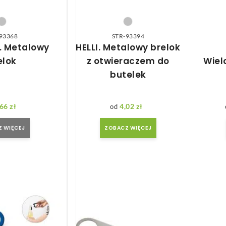
93368
STR-93394
. Metalowy
HELLI. Metalowy brelok
elok
z otwieraczem do
Wiel
butelek
,66
zł
4,02
zł
 WIĘCEJ
ZOBACZ WIĘCEJ