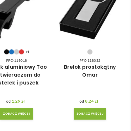
+4
PFC-118018
PFC-118032
ok aluminiowy Tao
Brelok prostokątny
otwieraczem do
Omar
utelek i puszek
1,29
zł
8,24
zł
ZOBACZ WIĘCEJ
ZOBACZ WIĘCEJ