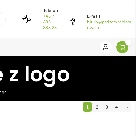
Telefon
+48 7
E-mail
333
biuro@gadzetyreklam
888 38
owe.pl
0
 z logo
logo
1
2
3
4
→