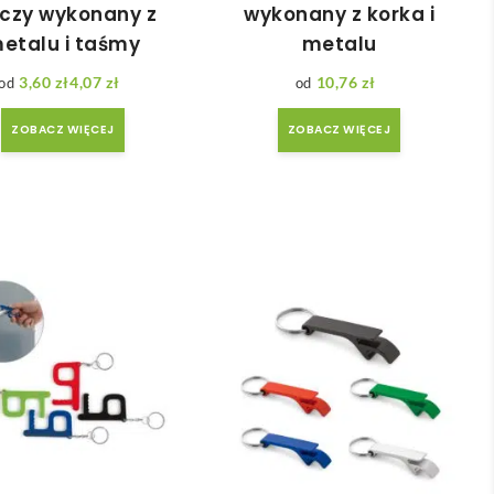
uczy wykonany z
wykonany z korka i
etalu i taśmy
metalu
3,60
zł
4,07
zł
10,76
zł
Zakres cen: od 3,60 zł do 4,07 zł
ZOBACZ WIĘCEJ
ZOBACZ WIĘCEJ