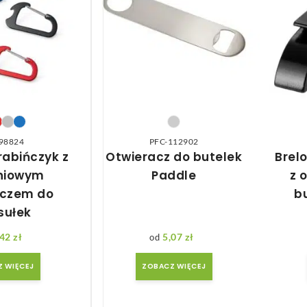
98824
PFC-112902
rabińczyk z
Otwieracz do butelek
Brel
niowym
Paddle
z 
aczem do
b
sułek
,42
zł
5,07
zł
 WIĘCEJ
ZOBACZ WIĘCEJ