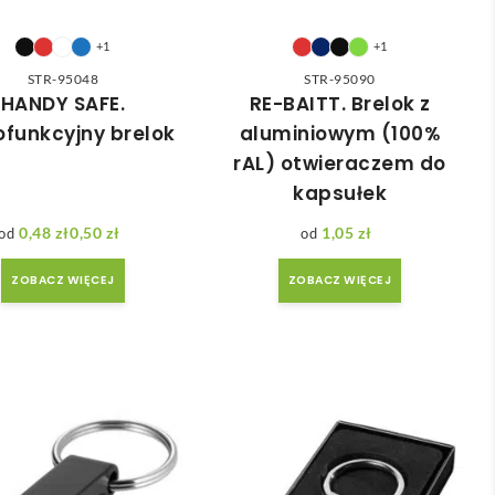
+1
+1
STR-95048
STR-95090
HANDY SAFE.
RE-BAITT. Brelok z
ofunkcyjny brelok
aluminiowym (100%
rAL) otwieraczem do
kapsułek
0,48
zł
0,50
zł
1,05
zł
Zakres cen: od 0,48 zł do 0,50 zł
ZOBACZ WIĘCEJ
ZOBACZ WIĘCEJ