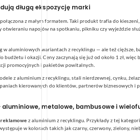
udują długą ekspozycję marki
połączona z małym formatem. Taki produkt trafia do kieszeni, 
y otwieraniu napojów na spotkaniu, pikniku czy wyjeździe s
g w aluminiowych wariantach z recyklingu — ale też cięższe, b
o budżetu i okazji. Ceny zaczynają się już od około 1 zł, więc
akcji promocyjnych i pakietów powitalnych.
dele z aluminium z recyklingu, stali nierdzewnej, cynku, żel
paniach kierowanych do klientów, partnerów biznesowych i p
— aluminiowe, metalowe, bambusowe i wielof
e reklamowe
z aluminium z recyklingu. Przykłady z tej katego
występuje w kolorach takich jak czarny, czerwony, zielony, nie