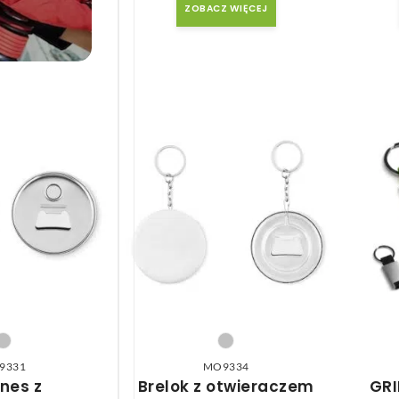
 WIĘCEJ
ZOBACZ WIĘCEJ
we
9331
MO9334
nes z
Brelok z otwieraczem
GRI