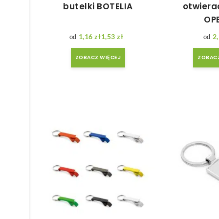
butelki BOTELIA
otwiera
OP
1,16
zł
1,53
zł
2
Zakres cen: od 1,16 zł do 1,53 zł
ZOBACZ WIĘCEJ
ZOBACZ