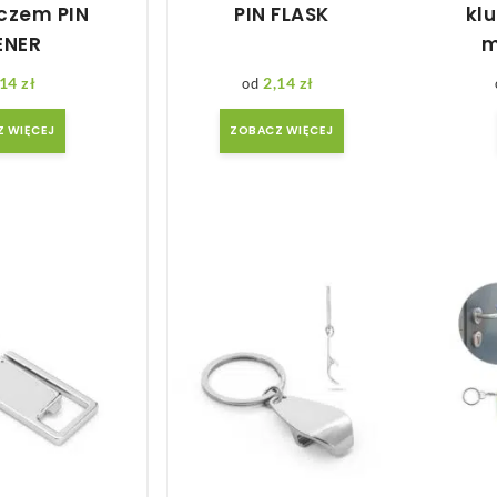
czem PIN
PIN FLASK
kl
ENER
m
,14
zł
2,14
zł
 WIĘCEJ
ZOBACZ WIĘCEJ