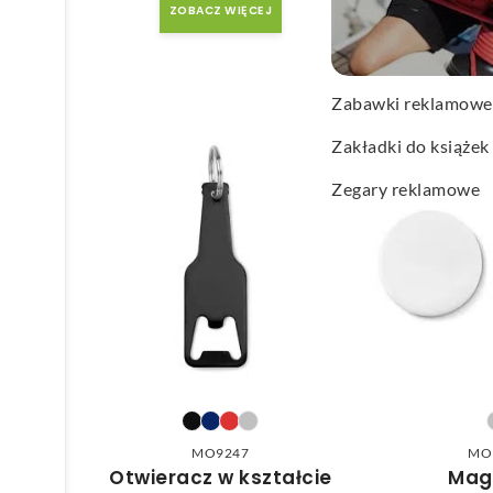
ZOBACZ WIĘCEJ
ZOBACZ
Wachlarze reklamo
Wagi kuchenne
Zabawki reklamowe
Zakładki do książek
Zegary reklamowe
MO9247
MO
Otwieracz w kształcie
Mag