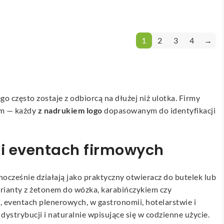
1
2
3
4
→
o często zostaje z odbiorcą na dłużej niż ulotka. Firmy
nem — każdy
z nadrukiem logo
dopasowanym do identyfikacji
 i eventach firmowych
nocześnie działają jako praktyczny otwieracz do butelek lub
arianty z żetonem do wózka, karabińczykiem czy
, eventach plenerowych, w gastronomii, hotelarstwie i
ystrybucji i naturalnie wpisujące się w codzienne użycie.