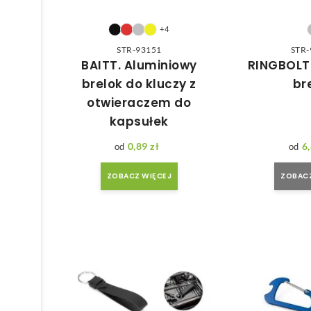
+4
STR-93151
STR-
BAITT. Aluminiowy
RINGBOLT
brelok do kluczy z
br
otwieraczem do
kapsułek
0,89
zł
6
ZOBACZ WIĘCEJ
ZOBACZ