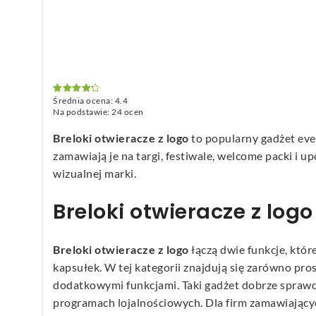
Średnia ocena:
4.4
Oceniono
4.4
na 5
Na podstawie:
24
ocen
Breloki otwieracze z logo
to popularny gadżet even
zamawiają je na targi, festiwale, welcome packi i
wizualnej marki.
Breloki otwieracze z lo
Breloki otwieracze z logo
łączą dwie funkcje, któr
kapsułek. W tej kategorii znajdują się zarówno pr
dodatkowymi funkcjami. Taki gadżet dobrze sprawdza
programach lojalnościowych. Dla firm zamawiającyc