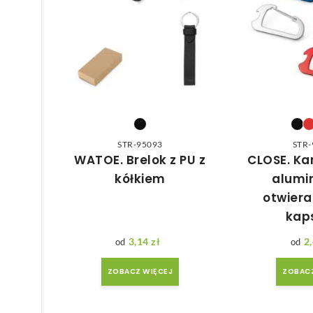
STR-95093
STR-
WATOE. Brelok z PU z
CLOSE. Ka
kółkiem
alumi
otwier
kap
3,14
zł
2
ZOBACZ WIĘCEJ
ZOBACZ