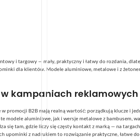
towy i targowy — mały, praktyczny i łatwy do rozdania, dlateg
 upominki dla klientów. Modele aluminiowe, metalowe i z żeto
go w kampaniach reklamowych
e w promocji B2B mają realną wartość: porządkują klucze i jed
oste modele aluminiowe, jak i wersje metalowe z bambusem, w
 się tam, gdzie liczy się częsty kontakt z marką — na targach
h upominki z nadrukiem to rozwiązanie praktyczne, łatwe do d