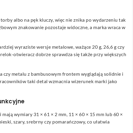
torby albo na pęk kluczy, więc nie znika po wydarzeniu tak
łużbowym znakowanie pozostaje widoczne, a marka wraca w
ardziej wyraziste wersje metalowe, ważące 20 g, 26,6 g czy
 brelok-otwieracz dobrze sprawdza się także przy większych
aza czy metalu z bambusowym frontem wyglądają solidnie i
racowników taki detal wzmacnia wizerunek marki jako
unkcyjne
rii mają wymiary 31 × 61 × 2 mm, 11 × 60 × 15 mm lub 60 ×
bieski, szary, srebrny czy pomarańczowy, co ułatwia