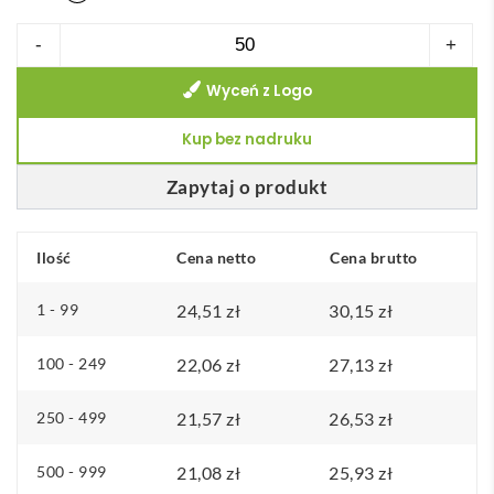
ilość
-
+
Brite-
Wyceń z Logo
Americano®
Recycled
Kup bez nadruku
kubek
izolowany
Zapytaj o produkt
o
pojemności
Ilość
Cena netto
Cena brutto
350
ml
1 - 99
24,51
zł
30,15
zł
100 - 249
22,06
zł
27,13
zł
250 - 499
21,57
zł
26,53
zł
500 - 999
21,08
zł
25,93
zł