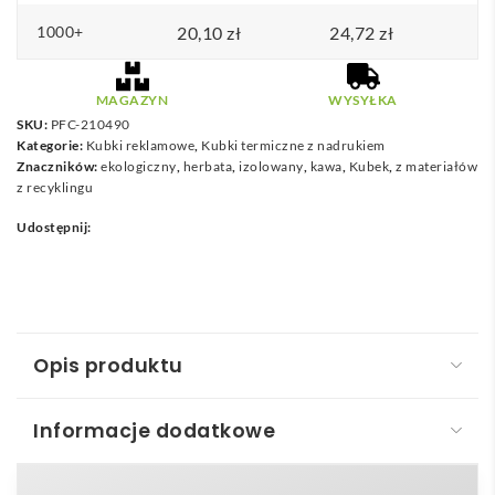
1000+
20,10
zł
24,72
zł
MAGAZYN
WYSYŁKA
SKU:
PFC-210490
Kategorie:
Kubki reklamowe
,
Kubki termiczne z nadrukiem
Znaczników:
ekologiczny
,
herbata
,
izolowany
,
kawa
,
Kubek
,
z materiałów
z recyklingu
Udostępnij:
Opis produktu
Informacje dodatkowe
Brite-Americano® Recycled kubek izolowany o
pojemności 350 ml