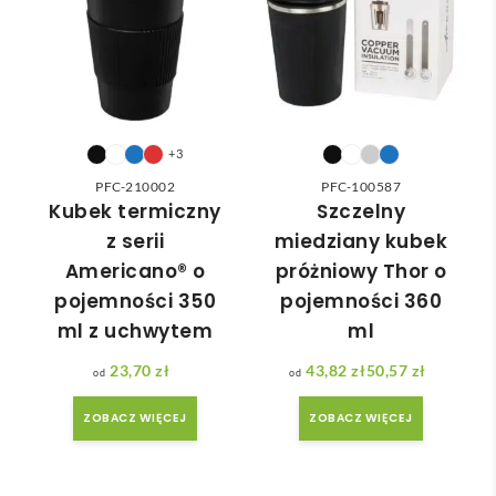
wied
zam
nią 
ówie
do 
nia 
nasz
moż
ych 
e nie 
potr
dotr
+3
zeb. 
zeć ( 
PFC-210002
PFC-100587
Czas 
bo 
Kubek termiczny
Szczelny
reali
bard
z serii
miedziany kubek
zacji 
zo 
Americano® o
próżniowy Thor o
był 
późn
pojemności 350
pojemności 360
krót
o 
ml z uchwytem
ml
szy 
zam
niż 
ówił
23,70
zł
43,82
zł
50,57
zł
Zakres cen: od 43,82 zł do 50,57 zł
zakł
am ) 
adan
ale 
ZOBACZ WIĘCEJ
ZOBACZ WIĘCEJ
y.
wszy
stko 