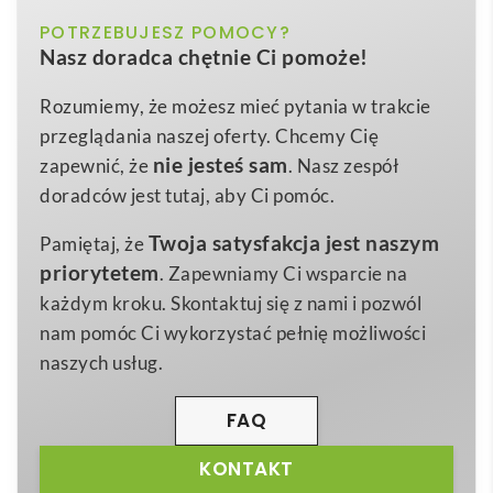
biały
POTRZEBUJESZ POMOCY?
Kolor
Brite-Americano® Recycled kubek izolowany o
Nasz doradca chętnie Ci pomoże!
pojemności 350 ml
to nowoczesne połączenie
Recycled PP Plastic Polipropylen
Materiał
ekologii, funkcjonalności i efektownej reklamy Twojej
Rozumiemy, że możesz mieć pytania w trakcie
15,5 x Ø 9,5 cm
Wymiary
marki. Ten dwuścienny kubek, wykonany aż w
95% z
przeglądania naszej oferty. Chcemy Cię
114 g
tworzyw sztucznych pochodzących z recyklingu
, nie
Waga
nie jesteś sam
zapewnić, że
. Nasz zespół
tylko utrzymuje optymalną temperaturę napoju, ale
doradców jest tutaj, aby Ci pomóc.
również podkreśla prośrodowiskowe wartości firmy.
Twoja satysfakcja jest naszym
Pamiętaj, że
Elegancka czarna warstwa wewnętrzna kontrastuje z
priorytetem
. Zapewniamy Ci wsparcie na
pełnokolorowym nadrukiem obejmującym całą
każdym kroku. Skontaktuj się z nami i pozwól
powierzchnię zewnętrzną, dzięki czemu Twój logotyp
nam pomóc Ci wykorzystać pełnię możliwości
i przekaz reklamowy będą widoczne z daleka 😊.
naszych usług.
Kluczowe cechy produktu:
dwuścienna budowa
zapewniająca izolację,
nakręcana pokrywka
FAQ
chroniąca przed rozlaniem,
350 ml pojemności
KONTAKT
gwarantującej idealną porcję kawy bądź herbaty,