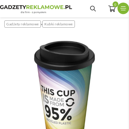
0
Gadżety reklamowe
Kubki reklamowe
»