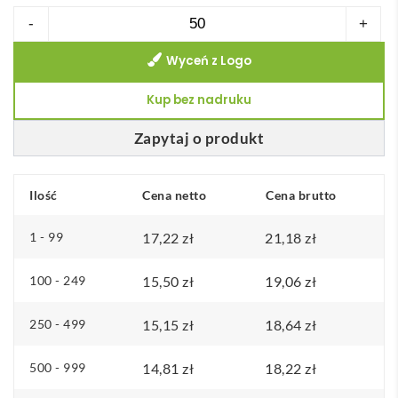
r
ilość
-
+
e
Kubek
s
Wyceń z Logo
ceramiczny
c
Aztec
Kup bez nadruku
e
n
Zapytaj o produkt
:
o
Ilość
Cena netto
d
Cena brutto
1
1 - 99
17,22
zł
21,18
zł
7
,
100 - 249
15,50
zł
19,06
zł
2
2
250 - 499
15,15
zł
18,64
zł
z
500 - 999
14,81
zł
18,22
zł
ł