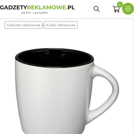
0
Gadżety reklamowe
Kubki reklamowe
»