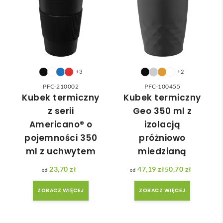
wied
zam
nią 
ówie
do 
nia 
nasz
moż
ych 
e nie 
potr
dotr
+3
+2
zeb. 
zeć ( 
PFC-210002
PFC-100455
Czas 
bo 
Kubek termiczny
Kubek termiczny
reali
bard
z serii
Geo 350 ml z
zacji 
zo 
Americano® o
izolacją
był 
późn
pojemności 350
próżniowo
krót
o 
ml z uchwytem
miedzianą
szy 
zam
niż 
ówił
23,70
zł
47,19
zł
50,70
zł
Zakres cen: od 47,19 zł do 50,70 zł
zakł
am ) 
adan
ale 
ZOBACZ WIĘCEJ
ZOBACZ WIĘCEJ
y.
wszy
stko 