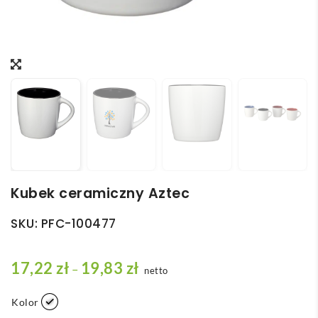
Kubek ceramiczny Aztec
SKU:
PFC-100477
Z
17,22
zł
19,83
zł
–
netto
a
k
Kolor