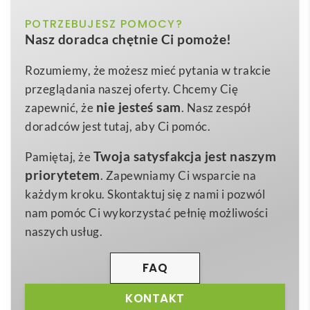
Kubek ceramiczny Aztec
to klasyka, która wyróżnia
biały
POTRZEBUJESZ POMOCY?
Kolor
się nowoczesnym charakterem i ogromnym
Nasz doradca chętnie Ci pomoże!
potencjałem reklamowym. Pojemność
340 ml
Ceramika
Materiał
sprawia, że idealnie sprawdza się zarówno w biurze,
Rozumiemy, że możesz mieć pytania w trakcie
8,4 x Ø 8,8 cm
Wymiary
w domu, jak i w podróży ☕️. Starannie wypalona,
przeglądania naszej oferty. Chcemy Cię
310 g
wysokogatunkowa ceramika jest zgodna z normą
Waga
nie jesteś sam
zapewnić, że
. Nasz zespół
EN12875-1
, co gwarantuje maksymalną odporność
doradców jest tutaj, aby Ci pomóc.
na wysoką temperaturę oraz codzienne mycie w
Twoja satysfakcja jest naszym
Pamiętaj, że
zmywarce. Błyszczące wykończenie wnętrza tworzy
priorytetem
. Zapewniamy Ci wsparcie na
elegancki kontrast z matową powierzchnią
każdym kroku. Skontaktuj się z nami i pozwól
zewnętrzną, przyciągając uwagę i podkreślając
nam pomóc Ci wykorzystać pełnię możliwości
nadruk lub grawer z logo Twojej firmy.
naszych usług.
Dzięki szerokiej palecie barw –
biały, czarny,
czerwony, niebieski, zielony, pomarańczowy, żółty
FAQ
–
Kubek ceramiczny Aztec
bez trudu dopasuje się do
KONTAKT
identyfikacji wizualnej każdej marki. Produkt jest