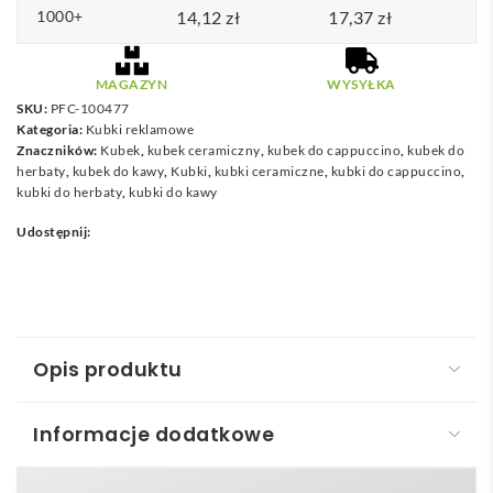
1000+
14,12
d
zł
17,37
zł
o
1
MAGAZYN
WYSYŁKA
9
SKU:
PFC-100477
Kategoria:
Kubki reklamowe
,
Znaczników:
Kubek
,
kubek ceramiczny
,
kubek do cappuccino
,
kubek do
8
herbaty
,
kubek do kawy
,
Kubki
,
kubki ceramiczne
,
kubki do cappuccino
,
kubki do herbaty
,
kubki do kawy
3
Udostępnij:
z
ł
Opis produktu
Informacje dodatkowe
Kubek ceramiczny Aztec