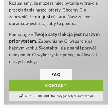
wszystko wykonane z ekologicznej sklejki
Rozumiemy, że możesz mieć pytania w trakcie
11.5 g
Waga
bambusowej. Dzięki możliwości umieszczenia
logo
przeglądania naszej oferty. Chcemy Cię
Bambus, 80 g/m2
lub personalnego
nadruk
u produkt staje się
Materiał
nie jesteś sam
zapewnić, że
. Nasz zespół
efektownym nośnikiem przekazu
reklamowego
🎄. W
doradców jest tutaj, aby Ci pomóc.
zestawie znajduje się także złota wstążka
Twoja satysfakcja jest naszym
Pamiętaj, że
(dostarczana oddzielnie) oraz koperta C6, co pozwala
priorytetem
. Zapewniamy Ci wsparcie na
na natychmiastową wysyłkę do kontrahentów,
każdym kroku. Skontaktuj się z nami i pozwól
pracowników czy partnerów biznesowych.
nam pomóc Ci wykorzystać pełnię możliwości
BooCard karta świąteczna
sprawdzi się znakomicie
naszych usług.
w branży e-commerce, hotelarskiej czy
gastronomicznej – wszędzie tam, gdzie liczy się
FAQ
budowanie ciepłych relacji z klientami. Ten niewielki,
KONTAKT
lecz efektowny format o wymiarach
145×95×3 mm
i
wadze zaledwie
11,5 g
zmieści się w każdej przesyłce
+48 7 333 888 38
biuro@gadzetyreklamowe.pl
jako miły dodatek. Naturalny kolor bambusa
podkreśla przyjazny środowisku charakter upominku,