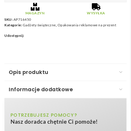
MAGAZYN
WYSYŁKA
SKU:
AP716450
Kategorie:
Gadżety świąteczne
,
Opakowania reklamowe na prezent
Udostępnij:
Opis produktu
Informacje dodatkowe
BooCard karta świąteczna
BooCard karta świąteczna
to wyjątkowy,
naturalny
POTRZEBUJESZ POMOCY?
Kolor
przykuwający uwagę
gadżet
, który łączy funkcję
Nasz doradca chętnie Ci pomoże!
eleganckiej kartki z praktyczną ozdobą choinkową –
145×95×3 mm
Wymiary