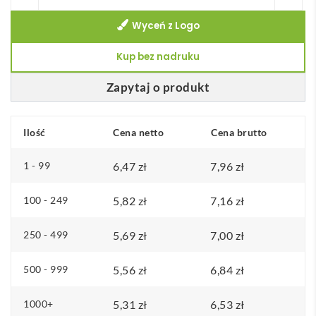
BooCard
Wyceń z Logo
karta
świąteczna
Kup bez nadruku
Zapytaj o produkt
Ilość
Cena netto
Cena brutto
1 - 99
6,47
zł
7,96
zł
100 - 249
5,82
zł
7,16
zł
250 - 499
5,69
zł
7,00
zł
500 - 999
5,56
zł
6,84
zł
1000+
5,31
zł
6,53
zł