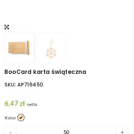
BooCard karta świąteczna
SKU:
AP716450
6,47
zł
netto
Kolor
ilość
-
+