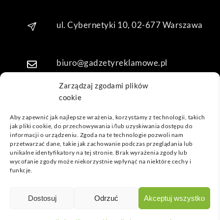
kuję 
za 
ul. Cybernetyki 10, 02-677 Warszawa
obsł
ugę 
pani 
biuro@gadzetyreklamowe.pl
Mari
i T. 
Zarządzaj zgodami plików
Będę 
cookie
Telefon: +48 7 333 888 38
wrac
ać po 
Aby zapewnić jak najlepsze wrażenia, korzystamy z technologii, takich
kolej
jak pliki cookie, do przechowywania i/lub uzyskiwania dostępu do
Telefon: +48 7 333 888 48
informacji o urządzeniu. Zgoda na te technologie pozwoli nam
ne 
przetwarzać dane, takie jak zachowanie podczas przeglądania lub
prod
unikalne identyfikatory na tej stronie. Brak wyrażenia zgody lub
ukty
POPULARNE GADŻETY
wycofanie zgody może niekorzystnie wpłynąć na niektóre cechy i
funkcje.
NASZE LOKALIZACJE
GADŻETYREKLAMOWE.PL
Dostosuj
Odrzuć
Akceptuj wszystko
INFORMACJE