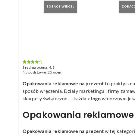
ZOBACZ WIĘCEJ
ZOBACZ
Średnia ocena:
4.3
Oceniono
4.3
na 5
Na podstawie:
25
ocen
Opakowania reklamowe na prezent
to praktyczna
sposób wręczenia. Działy marketingu i firmy zamaw
skarpety świąteczne — każda
z logo
widocznym jesz
Opakowania reklamowe n
Opakowania reklamowe na prezent
w tej kategor