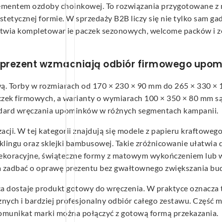
lementem ozdoby choinkowej. To rozwiązania przygotowane z m
tycznej formie. W sprzedaży B2B liczy się nie tylko sam gadż
łatwia kompletowanie paczek sezonowych, welcome packów i 
prezent wzmacniają odbiór firmowego upom
kową. Torby w rozmiarach od 170 × 230 × 90 mm do 265 × 330
zek firmowych, a warianty o wymiarach 100 × 350 × 80 mm są 
ndard wręczania upominków w różnych segmentach kampanii.
acji. W tej kategorii znajdują się modele z papieru kraftoweg
ecyklingu oraz sklejki bambusowej. Takie zróżnicowanie ułatw
j dekoracyjne, świąteczne formy z matowym wykończeniem lub 
a zadbać o oprawę prezentu bez gwałtownego zwiększania bu
a dostaje produkt gotowy do wręczenia. W praktyce oznacza 
cznych i bardziej profesjonalny odbiór całego zestawu. Część
komunikat marki można połączyć z gotową formą przekazania.