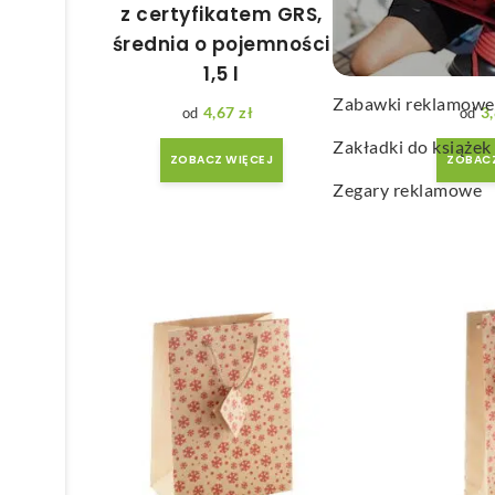
z certyfikatem GRS,
Wachlarze reklamo
średnia o pojemności
Wagi kuchenne
1,5 l
Zabawki reklamowe
4,67
zł
3
Zakładki do książek
ZOBACZ WIĘCEJ
ZOBACZ
Zegary reklamowe