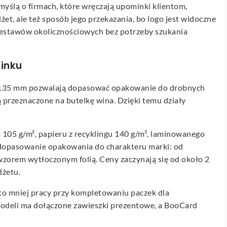
yślą o firmach, które wręczają upominki klientom,
et, ale też sposób jego przekazania, bo logo jest widoczne
zestawów okolicznościowych bez potrzeby szukania
inku
 × 135 mm pozwalają dopasować opakowanie do drobnych
przeznaczone na butelkę wina. Dzięki temu działy
o 105 g/m², papieru z recyklingu 140 g/m², laminowanego
ia dopasowanie opakowania do charakteru marki: od
wzorem wytłoczonym folią. Ceny zaczynają się od około 2
dżetu.
to mniej pracy przy kompletowaniu paczek dla
 modeli ma dołączone zawieszki prezentowe, a BooCard