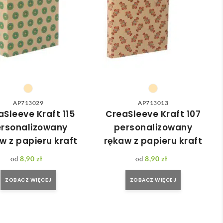
AP713029
AP713013
aSleeve Kraft 115
CreaSleeve Kraft 107
rsonalizowany
personalizowany
w z papieru kraft
rękaw z papieru kraft
8,90
zł
8,90
zł
ZOBACZ WIĘCEJ
ZOBACZ WIĘCEJ