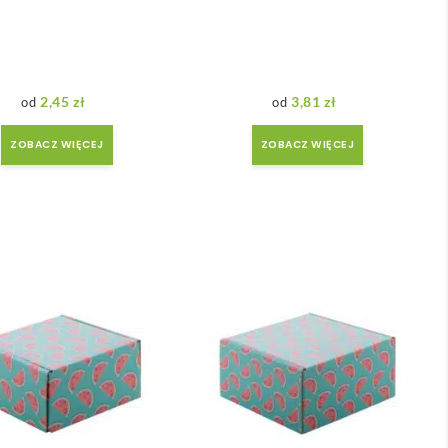
2,45
zł
3,81
zł
ZOBACZ WIĘCEJ
ZOBACZ WIĘCEJ