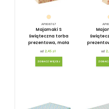
AP808767
AP8
Majamaki S
Maja
świąteczna torba
świątec
prezentowa, mała
prezento
2,45
zł
2
ZOBACZ WIĘCEJ
ZOBACZ