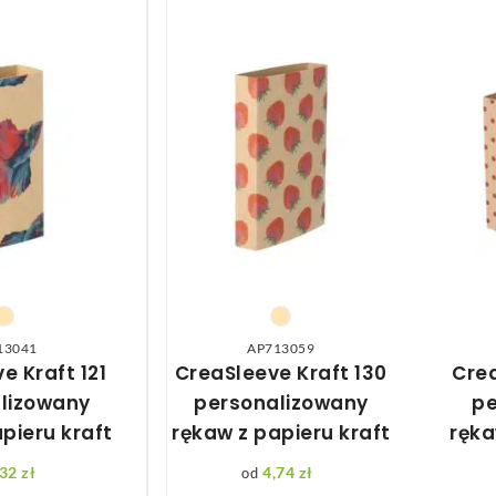
13041
AP713059
e Kraft 121
CreaSleeve Kraft 130
Crea
lizowany
personalizowany
pe
pieru kraft
rękaw z papieru kraft
ręka
,32
zł
4,74
zł