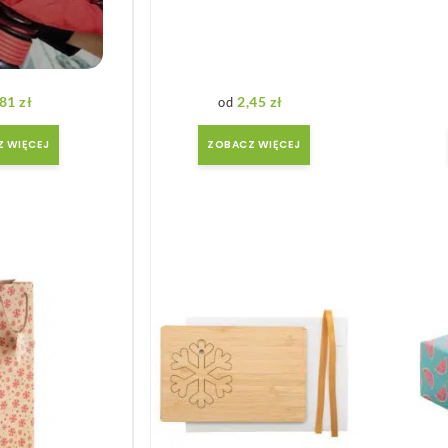
we
,81
zł
2,45
zł
 WIĘCEJ
ZOBACZ WIĘCEJ