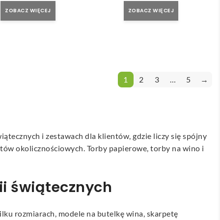
ZOBACZ WIĘCEJ
ZOBACZ WIĘCEJ
1
2
3
…
5
→
ecznych i zestawach dla klientów, gdzie liczy się spójny
tów okolicznościowych. Torby papierowe, torby na wino i
i świątecznych
lku rozmiarach, modele na butelkę wina, skarpetę