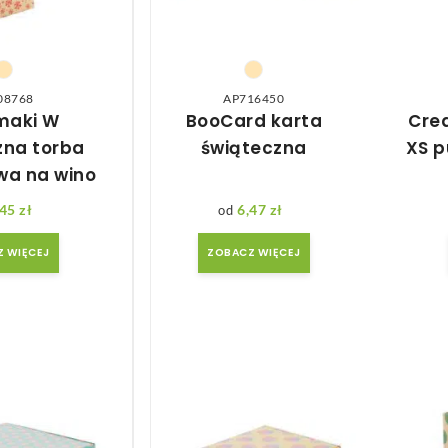
08768
AP716450
maki W
BooCard karta
Cre
zna torba
świąteczna
XS p
wa na wino
,45
zł
6,47
zł
 WIĘCEJ
ZOBACZ WIĘCEJ