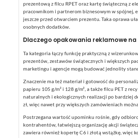
prezentową z filcu RPET oraz kartę świąteczną z e
pracownikom i partnerom biznesowym w spójnej, este
jeszcze przed otwarciem prezentu. Taka oprawa u
osobnych dodatków.
Dlaczego opakowania reklamowe na 
Ta kategoria łączy funkcję praktyczną z wizerun
prezentów, zestawów świątecznych i większych pac
marketingu i agencje mogą budować jednolity sta
Znaczenie ma też materiał i gotowość do personaliz
papieru 105 g/m² i 128 g/m², a także filcu PET z r
naturalnych i ekologicznych realizacji po bardzie
zł, więc nawet przy większych zamówieniach możn
Postrzegana wartość upominku rośnie, gdy odbiorc
kontrahentów, łatwiejszą organizację akcji świąte
zawiera również kopertę C6 i złotą wstążkę, więc 