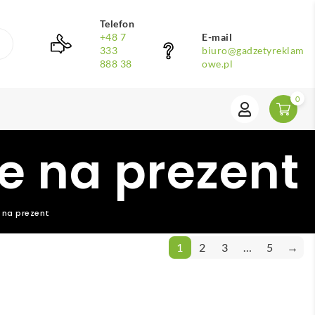
Telefon
+48 7
E-mail
333
biuro@gadzetyreklam
888 38
owe.pl
0
 na prezent
na prezent
1
2
3
…
5
→