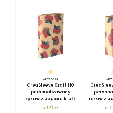
AP713019
AP7
CreaSleeve Kraft 110
CreaSleev
personalizowany
persona
rękaw z papieru kraft
rękaw z pa
5,79
zł
3