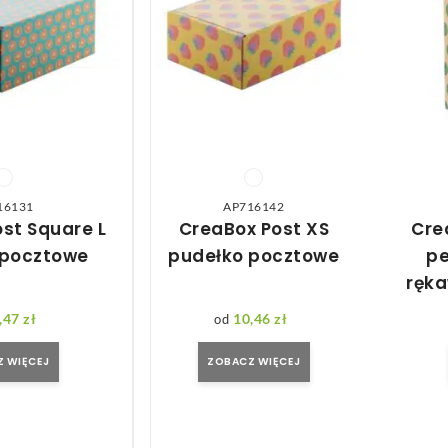
16131
AP716142
st Square L
CreaBox Post XS
Cre
 pocztowe
pudełko pocztowe
pe
ręka
,47
zł
10,46
zł
 WIĘCEJ
ZOBACZ WIĘCEJ