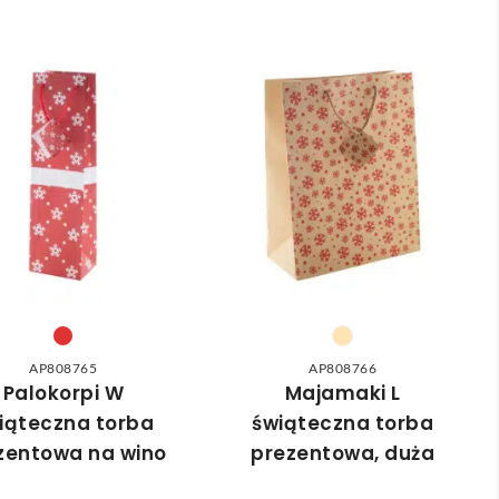
AP808765
AP808766
Palokorpi W
Majamaki L
iąteczna torba
świąteczna torba
zentowa na wino
prezentowa, duża