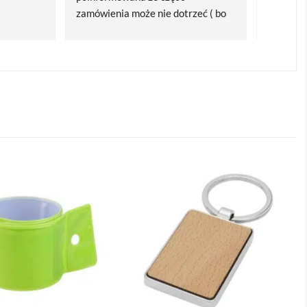
zamówienia może nie dotrzeć ( bo 
Polecam
bardzo późno zamówiłam ) ale 
wszystko się udalo. Dziękuję za 
obsługę pani Marii T. Będę wracać 
po kolejne produkty