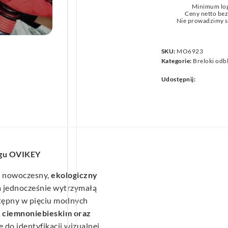
Minimum lo
we
Ceny netto be
Nie prowadzimy s
SKU:
MO6923
Kategorie:
Breloki odb
Udostępnij:
ngu OVIKEY
 nowoczesny,
ekologiczny
, a jednocześnie wytrzymałą
tępny w pięciu modnych
 ciemnoniebieskim oraz
do identyfikacji wizualnej