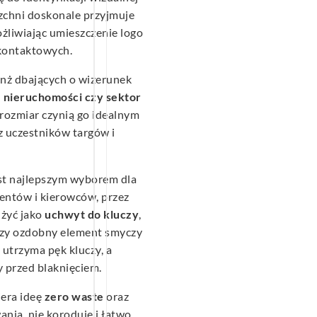
rzchni doskonale przyjmuje
żliwiając umieszczenie logo
 kontaktowych.
anż dbających o wizerunek
, nieruchomości czy sektor
 rozmiar czynią go idealnym
z uczestników targów i
st najlepszym wyborem dla
dentów i kierowców, przez
użyć jako
uchwyt do kluczy
,
 czy ozdobny element smyczy
 utrzyma pęk kluczy, a
 przed blaknięciem.
iera ideę
zero waste
oraz
ania, nie koroduje i łatwo