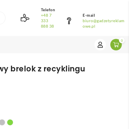
Telefon
+48 7
E-mail
333
biuro@gadzetyreklam
888 38
owe.pl
0
y brelok z recyklingu