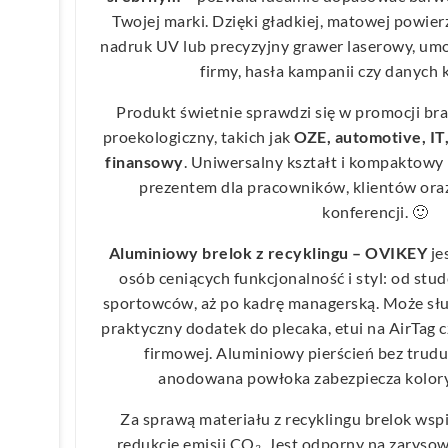
Twojej marki. Dzięki gładkiej, matowej powie
nadruk UV lub precyzyjny grawer laserowy, umo
firmy, hasła kampanii czy danych
Produkt świetnie sprawdzi się w promocji br
proekologiczny, takich jak
OZE, automotive, IT
finansowy
. Uniwersalny kształt i kompaktowy
prezentem dla pracowników, klientów ora
konferencji. 🙂
Aluminiowy brelok z recyklingu – OVIKEY
je
osób ceniących funkcjonalność i styl: od stu
sportowców, aż po kadrę managerską. Może sł
praktyczny dodatek do plecaka, etui na AirTag
firmowej. Aluminiowy pierścień bez trudu
anodowana powłoka zabezpiecza kolory
Za sprawą materiału z recyklingu brelok wsp
redukcję emisji CO₂. Jest odporny na zarysow