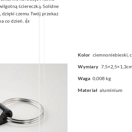
wilgotną ściereczką. Solidne
 dzięki czemu Twój przekaz
a co dzień. 👍
Kolor
ciemnoniebieski, c
Wymiary
7,5×2,5×1,3c
Waga
0,008 kg
Materiał
aluminium