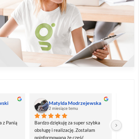
wski
Matylda Modrzejewska
M
2 miesiące temu
2
 z Panią 
Bardzo dziękuję za super szybka 
Bardzo d
obsługę i realizację. Zostałam 
realizacj
poinformowana że część 
dostawa