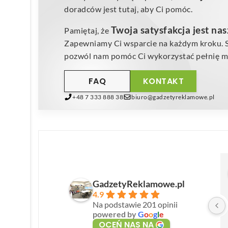
doradców jest tutaj, aby Ci pomóc.
Twoja satysfakcja jest na
Pamiętaj, że
Zapewniamy Ci wsparcie na każdym kroku. Sk
pozwól nam pomóc Ci wykorzystać pełnię mo
FAQ
KONTAKT
+48 7 333 888 38
biuro@gadzetyreklamowe.pl
GadzetyReklamowe.pl
4.9
Na podstawie 201 opinii
powered by
G
o
o
g
l
e
OCEŃ NAS NA