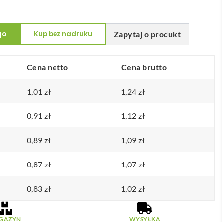
go
Kup bez nadruku
Zapytaj o produkt
Cena netto
Cena brutto
1,01
zł
1,24
zł
0,91
zł
1,12
zł
0,89
zł
1,09
zł
0,87
zł
1,07
zł
0,83
zł
1,02
zł
GAZYN
WYSYŁKA