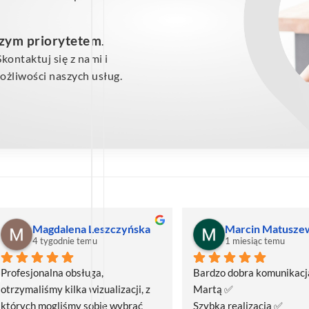
szym priorytetem
.
ontaktuj się z nami i
żliwości naszych usług.
Magdalena Leszczyńska
Marcin Matusze
4 tygodnie temu
1 miesiąc temu
Profesjonalna obsługa, 
Bardzo dobra komunikacja
otrzymaliśmy kilka wizualizacji, z 
Martą ✅
których mogliśmy sobie wybrać 
Szybka realizacja ✅