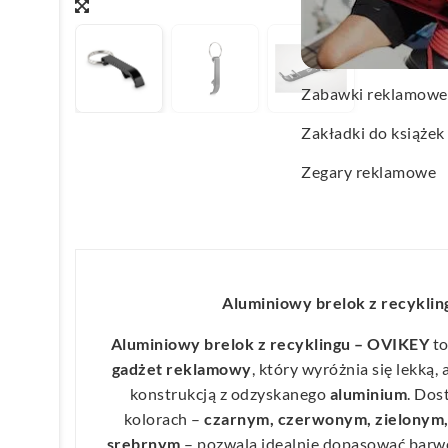
Wachlarze reklamo
Wagi kuchenne
Zabawki reklamowe
Zakładki do książek
Zegary reklamowe
Aluminiowy brelok z recykli
Aluminiowy brelok z recyklingu – OVIKEY
to
gadżet reklamowy
, który wyróżnia się lekką
konstrukcją z odzyskanego
aluminium
. Dos
kolorach –
czarnym, czerwonym, zielonym,
srebrnym
– pozwala idealnie dopasować barwę 