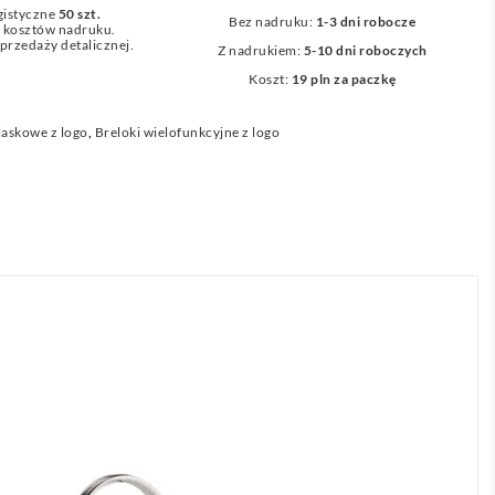
gistyczne
50 szt.
Bez nadruku:
1-3 dni robocze
z kosztów nadruku.
przedaży detalicznej.
Z nadrukiem:
5-10 dni roboczych
Koszt:
19 pln za paczkę
laskowe z logo
,
Breloki wielofunkcyjne z logo