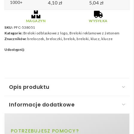
1000+
4,10
zł
5,04
zł
MAGAZYN
WYSYŁKA
SKU:
PFC-538051
Kategorie:
Breloki odblaskowe z logo
,
Breloki reklamowe z żetonem
Znaczników:
breloczek
,
breloczki
,
brelok
,
breloki
,
klucz
,
klucze
Udostępnij:
Opis produktu
Informacje dodatkowe
Brelok okrągły
Brelok okrągły
to elegancki, uniwersalny gadżet,
szary
POTRZEBUJESZ POMOCY?
Kolor
który można spersonalizować logotypem firmy i