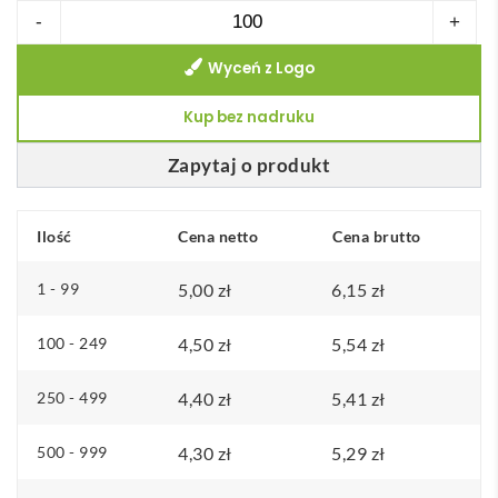
ilość
-
+
Brelok
Wyceń z Logo
okrągły
Kup bez nadruku
Zapytaj o produkt
Ilość
Cena netto
Cena brutto
1 - 99
5,00
zł
6,15
zł
100 - 249
4,50
zł
5,54
zł
250 - 499
4,40
zł
5,41
zł
500 - 999
4,30
zł
5,29
zł