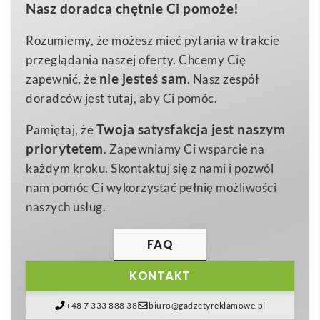
Nasz doradca chętnie Ci pomoże!
wykorzystać jako skuteczne narzędzie promocyjne.
Metal
Materiał
Ręcznie polerowany na wysoki połysk, wykonany z
Rozumiemy, że możesz mieć pytania w trakcie
0,4 x 4,5 cm
Wymiary
trwałego stopu metalu w modnym, neutralnym
przeglądania naszej oferty. Chcemy Cię
22 g
odcieniu szarości, wyróżnia się minimalistycznym
Waga
nie jesteś sam
zapewnić, że
. Nasz zespół
designem, który zachwyci zarówno miłośników
doradców jest tutaj, aby Ci pomóc.
klasyki, jak i nowoczesnych dodatków. Dzięki
Twoja satysfakcja jest naszym
Pamiętaj, że
wysokiej jakości wykonania brelok jest odporny na
priorytetem
. Zapewniamy Ci wsparcie na
zarysowania, nie traci blasku i świetnie prezentuje się
każdym kroku. Skontaktuj się z nami i pozwól
nawet po wielu latach użytkowania. 🙂
nam pomóc Ci wykorzystać pełnię możliwości
Produkt sprawdzi się w promocji branż takich jak
naszych usług.
motoryzacja, nieruchomości, finanse, IT, turystyka
czy event marketing
. Zamocowany do kluczy
FAQ
samochodowych lub hotelowych, plecaka, torby
KONTAKT
konferencyjnej czy smyczy firmowej będzie subtelnie
przypominał o Twojej marce każdego dnia. To idealny
+48 7 333 888 38
biuro@gadzetyreklamowe.pl
upominek dla klientów, pracowników, partnerów