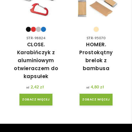
nią 
ówie
do 
nia 
nasz
moż
ych 
e nie 
potr
dotr
zeb. 
zeć ( 
STR-98824
STR-95070
Czas 
bo 
CLOSE.
HOMER.
reali
bard
Karabińczyk z
Prostokątny
zacji 
zo 
aluminiowym
brelok z
był 
późn
otwieraczem do
bambusa
krót
o 
kapsułek
szy 
zam
niż 
ówił
2,42
zł
4,80
zł
zakł
am ) 
adan
ale 
ZOBACZ WIĘCEJ
ZOBACZ WIĘCEJ
y.
wszy
stko 
się 
udal