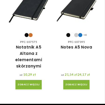
odpo
✅
ć 
wizualnej marki, który pozostanie z użytkownikiem na
wied
zam
długo.
nią 
ówie
do 
nia 
nasz
moż
ych 
e nie 
potr
dotr
+4
zeb. 
zeć ( 
PFC-107575
PFC-107395
Czas 
bo 
Notatnik A5
Notes A5 Nova
reali
bard
Altana z
zacji 
zo 
elementami
był 
późn
skórzanymi
krót
o 
szy 
zam
10,29
zł
21,54
zł
24,17
zł
Zakres cen: od 21,54 zł do 24,17 zł
niż 
ówił
ZOBACZ WIĘCEJ
ZOBACZ WIĘCEJ
zakł
am ) 
adan
ale 
y.
wszy
stko 