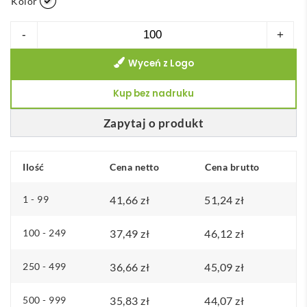
Kolor
ilość
-
+
Zeszyt
Wyceń z Logo
w
formacie
Kup bez nadruku
A4
Wire-
Zapytaj o produkt
o
w
Ilość
Cena netto
Cena brutto
twardej
okładce
1 - 99
41,66
zł
51,24
zł
100 - 249
37,49
zł
46,12
zł
250 - 499
36,66
zł
45,09
zł
500 - 999
35,83
zł
44,07
zł