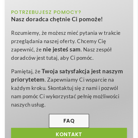
Zeszyt w formacie A4 Wire-o w twardej okładce
to
biały
POTRZEBUJESZ POMOCY?
Kolor
nowoczesny, a zarazem elegancki notatnik stworzony
Nasz doradca chętnie Ci pomoże!
z myślą o firmach i użytkownikach indywidualnych,
Papier, 80 g/m2, Nylon
Materiał
którzy cenią
profesjonalizm
, wygodę i skuteczną
Rozumiemy, że możesz mieć pytania w trakcie
29,7 x 0,85 x 21 cm
Wymiary
promocję marki. Twarda, w pełni personalizowana
przeglądania naszej oferty. Chcemy Cię
66 g
okładka umożliwia naniesienie dowolnego projektu
Waga
nie jesteś sam
zapewnić, że
. Nasz zespół
graficznego, dzięki czemu produkt staje się nie tylko
doradców jest tutaj, aby Ci pomóc.
praktycznym narzędziem, ale także mobilnym
Twoja satysfakcja jest naszym
Pamiętaj, że
nośnikiem reklamy – wystarczy umieścić logo, hasło
priorytetem
. Zapewniamy Ci wsparcie na
lub grafikę, aby wzmocnić rozpoznawalność brandu
każdym kroku. Skontaktuj się z nami i pozwól
🙂.
nam pomóc Ci wykorzystać pełnię możliwości
Notatnik zawiera
80 gładkich arkuszy o gramaturze
naszych usług.
80 g/m²
, co zapewnia płynne pisanie i chroni przed
przebijaniem tuszu.
Spirala typu Wire-o
dostępna w
FAQ
dwóch uniwersalnych kolorach –
czarnym
i
białym
–
KONTAKT
gwarantuje pełne rozłożenie kartek na płasko,