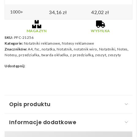
1000+
34,16
zł
42,02
zł
MAGAZYN
WYSYŁKA
SKU:
PFC-21256
Kategorie:
Notatniki reklamowe
,
Notesy reklamowe
Znaczników:
A4
,
fsc
,
notatka
,
Notatnik
,
notatnik wiro
,
Notatniki
,
Notes
,
Notesy
,
przedziałka
,
twarda okładka
,
z przedziałką
,
zeszyt
,
zeszyty
Udostępnij:
Opis produktu
Informacje dodatkowe
Zeszyt w formacie A4 Wire-o w twardej okładce