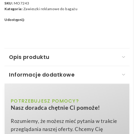
SKU:
MO7243
Kategoria:
Zawieszki reklamowe do bagażu
Udostępnij:
Opis produktu
Informacje dodatkowe
Zestaw podróżny, 3 cz TRAVELSUP
Zestaw podróżny, 3 cz – TRAVELSUP
to nowoczesny
czarny
POTRZEBUJESZ POMOCY?
Kolor
gadżet reklamowy stworzony z myślą o firmach,
Nasz doradca chętnie Ci pomoże!
które chcą wyróżnić się w oczach klientów i
15,5x10x5 cm
Wymiary
partnerów biznesowych. Wykonany z odpornego
Rozumiemy, że możesz mieć pytania w trakcie
0,184 kg
Waga
1680D polyester
w eleganckim, czarnym kolorze,
przeglądania naszej oferty. Chcemy Cię
polyester