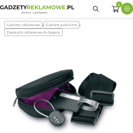
0
Gadżety reklamowe
Gadżety podróżne
»
»
Zawieszki reklamowe do bagażu