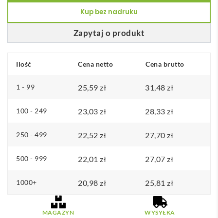
3
Kup bez nadruku
cz
TRAVELSUP
Zapytaj o produkt
Ilość
Cena netto
Cena brutto
1 - 99
25,59
zł
31,48
zł
100 - 249
23,03
zł
28,33
zł
250 - 499
22,52
zł
27,70
zł
500 - 999
22,01
zł
27,07
zł
1000+
20,98
zł
25,81
zł
MAGAZYN
WYSYŁKA