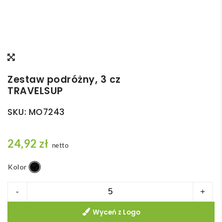
Zestaw podróżny, 3 cz
TRAVELSUP
SKU:
MO7243
24,92
zł
netto
Kolor
ilość
-
+
Zestaw
Wyceń z Logo
podróżny,