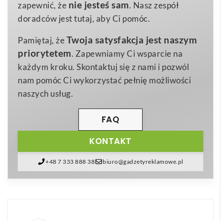
gwarantuje wyjątkową trwałość i estetykę, a
Materiał
nie jesteś sam
zapewnić, że
. Nasz zespół
jednocześnie oferuje dużą powierzchnię znakowania
doradców jest tutaj, aby Ci pomóc.
– idealną do umieszczenia Twojego logo lub hasła
Twoja satysfakcja jest naszym
Pamiętaj, że
promocyjnego. Dzięki temu
Zestaw podróżny, 3 cz –
priorytetem
. Zapewniamy Ci wsparcie na
TRAVELSUP
staje się mobilną wizytówką marki,
każdym kroku. Skontaktuj się z nami i pozwól
która towarzyszy użytkownikowi w każdym zakątku
nam pomóc Ci wykorzystać pełnię możliwości
świata 😊.
naszych usług.
Produkt składa się z trzech praktycznych elementów:
zawieszki do bagażu
,
paska do bagażu
oraz
FAQ
wytrzymałego metalowego zamka szyfrowego
. Tak
KONTAKT
skompletowany pakiet ułatwia identyfikację walizek,
zabezpiecza je przed przypadkowym otwarciem i
+48 7 333 888 38
biuro@gadzetyreklamowe.pl
dodaje elegancji każdej podróży. Kompaktowe etui
sprawia, że cały zestaw mieści się w podręcznej
torbie, plecaku czy walizce kabinowej, zachowując
porządek i oszczędzając cenne miejsce.