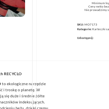
Minimum lo
we
Ceny netto be
Nie prowadzimy s
SKU:
MO7173
Kategorie:
Karteczki s
Udostępnij:
ych RECYCLO
O
to ekologiczne narzędzie
ć i troskę o planetę. W
ją się duże i średnie żółte
znaczników indeksujących.
dcieniu beżu, dzięki czemu