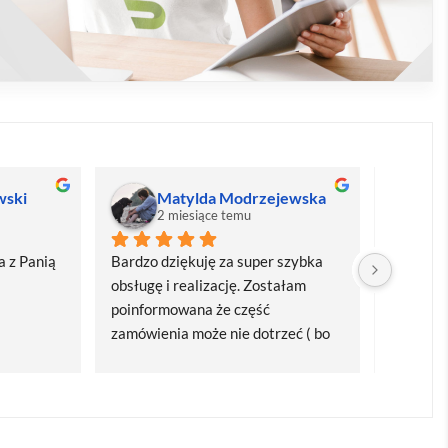
wski
Matylda Modrzejewska
M
2 miesiące temu
2
 z Panią 
Bardzo dziękuję za super szybka 
Bardzo d
obsługę i realizację. Zostałam 
realizacj
poinformowana że część 
dostawa
zamówienia może nie dotrzeć ( bo 
Polecam
bardzo późno zamówiłam ) ale 
wszystko się udalo. Dziękuję za 
obsługę pani Marii T. Będę wracać 
po kolejne produkty