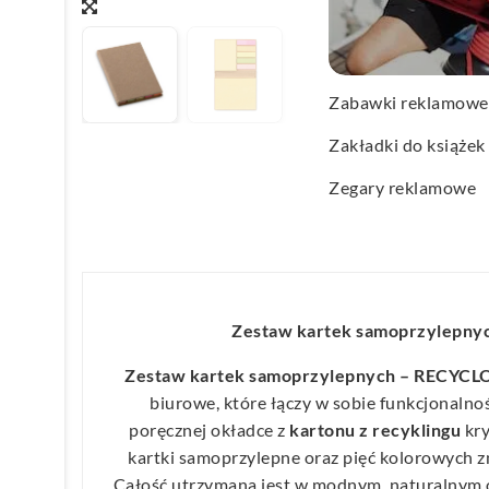
Wachlarze reklamo
Wagi kuchenne
Zabawki reklamowe
Zakładki do książek
Zegary reklamowe
Zestaw kartek samoprzylepn
Zestaw kartek samoprzylepnych – RECYCL
biurowe, które łączy w sobie funkcjonalnoś
poręcznej okładce z
kartonu z recyklingu
kry
kartki samoprzylepne oraz pięć kolorowych 
Całość utrzymana jest w modnym, naturalnym o