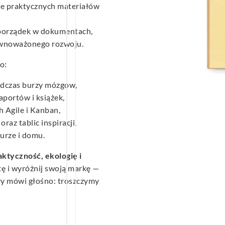
ce praktycznych materiałów
ę porządek w dokumentach,
równoważonego rozwoju.
o:
dczas burzy mózgów,
portów i książek,
 Agile i Kanban,
az tablic inspiracji,
rze i domu.
aktyczność, ekologię i
tę i wyróżnij swoją markę —
ry mówi głośno: troszczymy