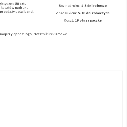
gistyczne
50 szt.
Bez nadruku:
1-3 dni robocze
z kosztów nadruku.
przedaży detalicznej.
Z nadrukiem:
5-10 dni roboczych
Koszt:
19 pln za paczkę
amoprzylepne z logo
,
Notatniki reklamowe