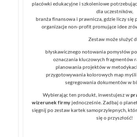
placówki edukacyjne i szkoleniowe potrzebują
dla uczestników,
branża finansowa i prawnicza, gdzie liczy si
organizacje non-profit promujące idee z
Zestaw może służyć d
błyskawicznego notowania pomysłów po
oznaczania kluczowych fragmentów ra
planowania projektów w metodykach
przygotowywania kolorowych map myśli or
segregowania dokumentów w biu
Wybierając ten produkt, inwestujesz w
pr
wizerunek firmy
jednocześnie. Zadbaj o plane
sięgnij po zestaw kartek samoprzylepnych, któ
się o przyszłość!