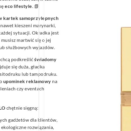
ykę
eco lifestyle
. 📗
w kartek samoprzylepnych
 nawet kieszeni marynarki,
żdej sytuacji. Okładka jest
 musisz martwić się o jej
lub służbowych wyjazdów.
 chcą podkreślić
świadomy
jduje się duża, gładka
 sitodruku lub tampodruku.
ko
upominek reklamowy
na
leniach czy eventach
LO
chętnie sięgną:
ych gadżetów dla klientów,
, ekologiczne rozwiązania,