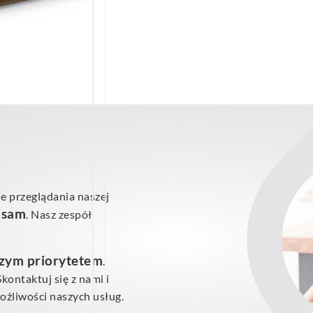
e przeglądania naszej
ś sam
. Nasz zespół
szym priorytetem
.
ontaktuj się z nami i
żliwości naszych usług.