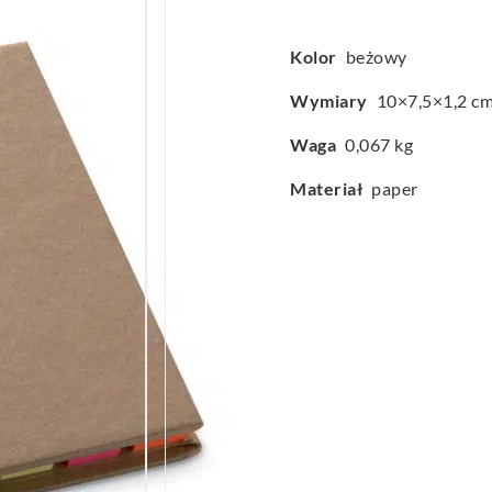
Kolor
beżowy
Wymiary
10×7,5×1,2 c
Waga
0,067 kg
Materiał
paper