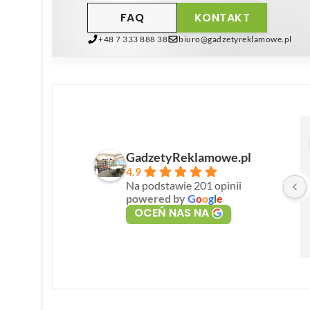
FAQ
KONTAKT
+48 7 333 888 38
biuro@gadzetyreklamowe.pl
GadzetyReklamowe.pl
4.9
Na podstawie 201 opinii
powered by
G
o
o
g
l
e
OCEŃ NAS NA