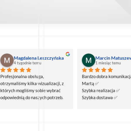
Magdalena Leszczyńska
Marcin Matusze
4 tygodnie temu
1 miesiąc temu
Profesjonalna obsługa, 
Bardzo dobra komunikacja
otrzymaliśmy kilka wizualizacji, z 
Martą ✅
których mogliśmy sobie wybrać 
Szybka realizacja ✅
odpowiednią do naszych potrzeb. 
Szybka dostawa ✅
Czas realizacji był krótszy niż 
zakładany.