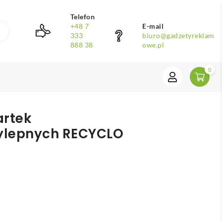
Telefon
+48 7
E-mail
333
biuro@gadzetyreklam
888 38
owe.pl
0
artek
ylepnych RECYCLO